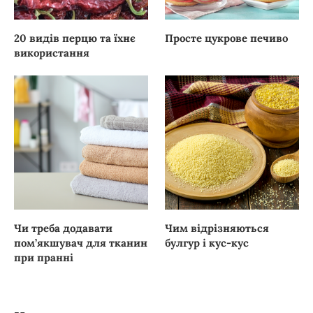
20 видів перцю та їхнє
Просте цукрове печиво
використання
Чи треба додавати
Чим відрізняються
пом’якшувач для тканин
булгур і кус-кус
при пранні