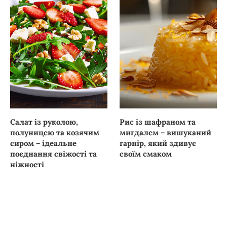
Салат із руколою,
Рис із шафраном та
полуницею та козячим
мигдалем – вишуканий
сиром – ідеальне
гарнір, який здивує
поєднання свіжості та
своїм смаком
ніжності