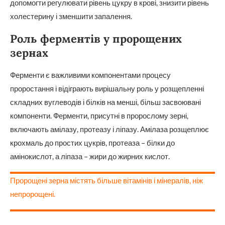
допомогти регулювати рівень цукру в крові, знизити рівень
холестерину і зменшити запалення.
Роль ферментів у пророщених
зернах
Ферменти є важливими компонентами процесу
проростання і відіграють вирішальну роль у розщепленні
складних вуглеводів і білків на менші, більш засвоювані
компоненти. Ферменти, присутні в пророслому зерні,
включають амілазу, протеазу і ліпазу. Амілаза розщеплює
крохмаль до простих цукрів, протеаза – білки до
амінокислот, а ліпаза – жири до жирних кислот.
Пророщені зерна містять більше вітамінів і мінералів, ніж
непророщені.