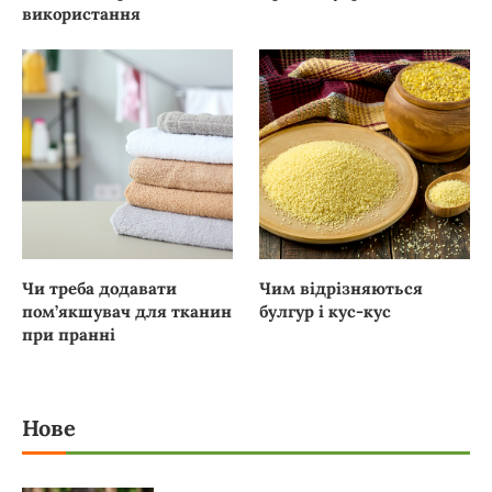
використання
Чи треба додавати
Чим відрізняються
пом’якшувач для тканин
булгур і кус-кус
при пранні
Нове