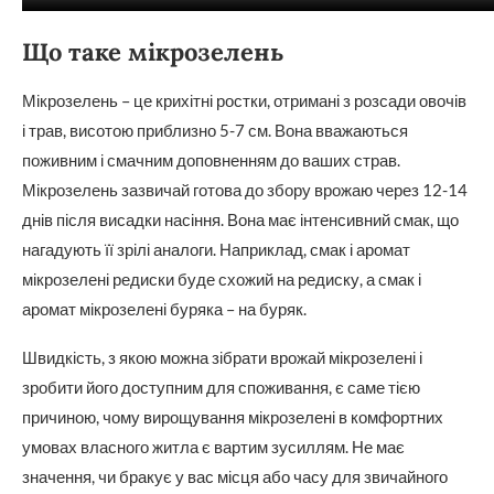
Що таке мікрозелень
Мікрозелень – це крихітні ростки, отримані з розсади овочів
і трав, висотою приблизно 5-7 см. Вона вважаються
поживним і смачним доповненням до ваших страв.
Мікрозелень зазвичай готова до збору врожаю через 12-14
днів після висадки насіння. Вона має інтенсивний смак, що
нагадують її зрілі аналоги. Наприклад, смак і аромат
мікрозелені редиски буде схожий на редиску, а смак і
аромат мікрозелені буряка – на буряк.
Швидкість, з якою можна зібрати врожай мікрозелені і
зробити його доступним для споживання, є саме тією
причиною, чому вирощування мікрозелені в комфортних
умовах власного житла є вартим зусиллям. Не має
значення, чи бракує у вас місця або часу для звичайного