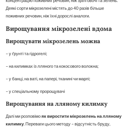
концентрацію поживних речовин, ніж зрілі овочі та зелень.
Деякі сорти мікрозелені містять до 40 разів більше
поживних речовин, ніж їхні дорослі аналоги.
Вирощування мікрозелені вдома
Вирощувати мікрозелень можна
– у ґрунті та гідрогелі;
– на килимках із лляного та кокосового волокна;
– у банці, на ваті, на папері, тканині чи марлі;
– у спеціальному пророщувачі
Вирощування на лляному килимку
Далі ми розповімо
як виростити мікрозелень на лляному
килимку
. Переваги цього методу – відсутність бруду,