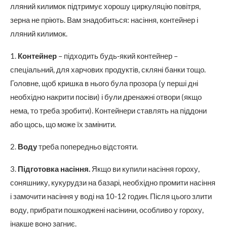
лляний килимок підтримує хорошу циркуляцію повітря,
зерна не пріють. Вам знадобиться: насіння, контейнер і
лляний килимок.
1.
Контейнер
– підходить будь-який контейнер –
спеціальний, для харчових продуктів, скляні банки тощо.
Головне, щоб кришка в нього була прозора (у перші дні
необхідно накрити посіви) і були дренажні отвори (якщо
нема, то треба зробити). Контейнери ставлять на піддони
або щось, що може їх замінити.
2.
Воду
треба попередньо відстояти.
3.
Підготовка насіння.
Якщо ви купили насіння гороху,
соняшнику, кукурудзи на базарі, необхідно промити насіння
і замочити насіння у воді на 10-12 годин. Після цього злити
воду, прибрати пошкоджені насінини, особливо у гороху,
інакше воно загниє.