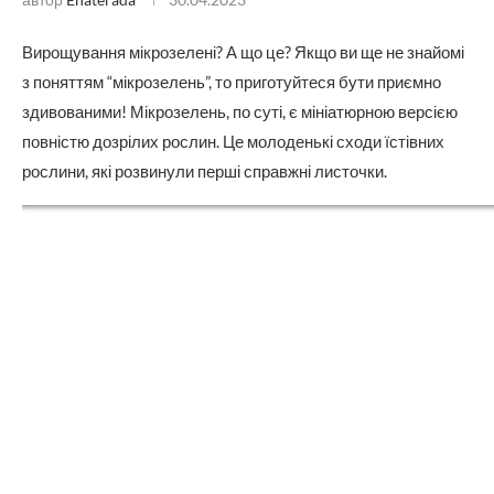
Вирощування мікрозелені? А що це? Якщо ви ще не знайомі
з поняттям “мікрозелень”, то приготуйтеся бути приємно
здивованими! Мікрозелень, по суті, є мініатюрною версією
повністю дозрілих рослин. Це молоденькі сходи їстівних
рослини, які розвинули перші справжні листочки.