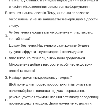
На жаль, у більшості випадків відповідь «ні». Вся енергія
в насінні мікрозелені витрачається на формування
В:
перших кількох листків. Тому, як тільки ви зрізаєте
мікрозелень, у неї не залишається енергії, щоб відрости
знову.
Чи безпечно вирощувати мікрозелень у пластикових
З:
контейнерах?
Цілком безпечно. Наступного разу, коли ви будете
купувати фрукти в супермаркеті, не викидайте
В:
пластикові контейнери, в яких вони продаються.
Мікрозелень добре в них росте, особливо якщо вони
плоскі та широкі.
З:
Навіщо тримати мікрозелень у темряві?
Щоб полегшити процес проростання і підтримувати
належний рівень вологості під час проростання,
рекомендується тримати насіння в темному середовищі
В:
протягом декількох днів. Цього можна легко досягти,