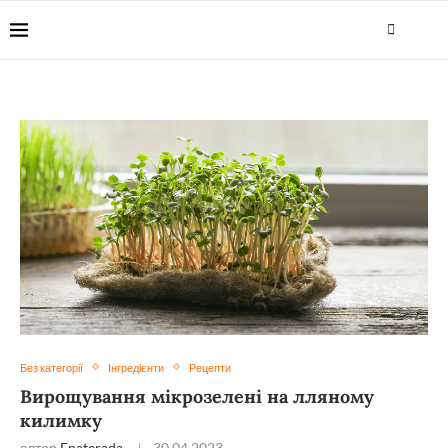
Без категорії
Інгредієнти
Рецепти
Вирощування мікрозелені на лляному
килимку
автор
Enaterada
30.04.2023