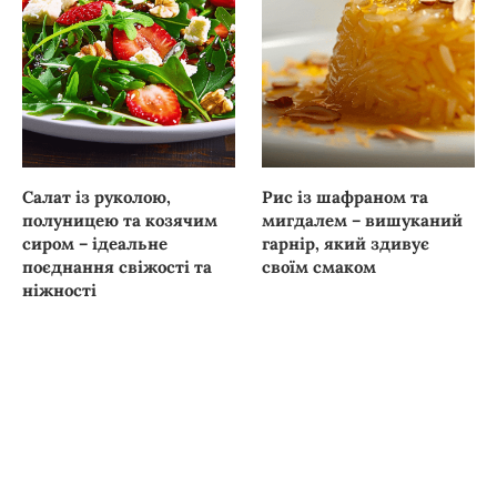
Салат із руколою,
Рис із шафраном та
полуницею та козячим
мигдалем – вишуканий
сиром – ідеальне
гарнір, який здивує
поєднання свіжості та
своїм смаком
ніжності