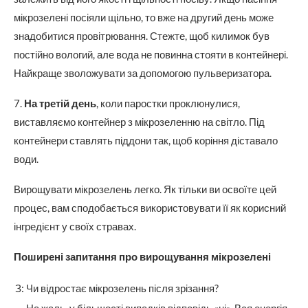
мікрозелені посіяли щільно, то вже на другий день може
знадобитися провітрювання. Стежте, щоб килимок був
постійно вологий, але вода не повинна стояти в контейнері.
Найкраще зволожувати за допомогою пульверизатора.
7.
На третій день
, коли паростки проклюнулися,
виставляємо контейнер з мікрозеленню на світло. Під
контейнери ставлять піддони так, щоб коріння діставало
води.
Вирощувати мікрозелень легко. Як тільки ви освоїте цей
процес, вам сподобається використовувати її як корисний
інгредієнт у своїх стравах.
Поширені запитання про вирощування мікрозелені
З:
Чи відростає мікрозелень після зрізання?