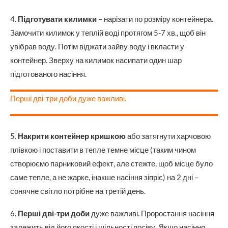
4.
Підготувати килимки
– нарізати по розміру контейнера.
Замочити килимок у теплій воді протягом 5-7 хв., щоб він
увібрав воду. Потім віджати зайву воду і вкласти у
контейнер. Зверху на килимок насипати один шар
підготованого насіння.
Перші дві-три доби дуже важливі.
5.
Накрити контейнер кришкою
або затягнути харчовою
плівкою і поставити в тепле темне місце (таким чином
створюємо парниковий ефект, але стежте, щоб місце було
саме тепле, а не жарке, інакше насіння зіпріє) на 2 дні –
сонячне світло потрібне на третій день.
6.
Перші дві-три доби
дуже важливі. Проростання насіння
залежить від його якості і щільності посіву. Якщо насіння