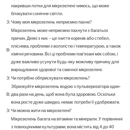
накривши лотки для мікрозелені чимось, що може
блокувати сонячне світло.
З:
Чому моя мікрозелень неприємно пахне?
Мікрозелень може неприємно пахнути з багатьох
причин. Деякі з них – це гниття коренів або стебел,
пліснява, проблеми з вологістю і температурою, а також
В:
хімічні речовини. Всі ці проблеми пов’язані між собою, і
дуже важливо усунути будь-яку можливу причину для
вирощування здорової та смачної мікрозелені.
З:
Чи потрібно обприскувати мікрозелень?
Збризкуйте мікрозелень водою з пульверизатора один-
В:
два рази на день, щоб вона була здоровою. Оскільки
вона росте дуже швидко, немає потреби її удобрювати.
З:
Чи можна жити на мікрозелені?
Мікрозелень багата на вітаміни та мінерали. У порівнянні
з повноцінними культурами, вона містить від 4 до 40