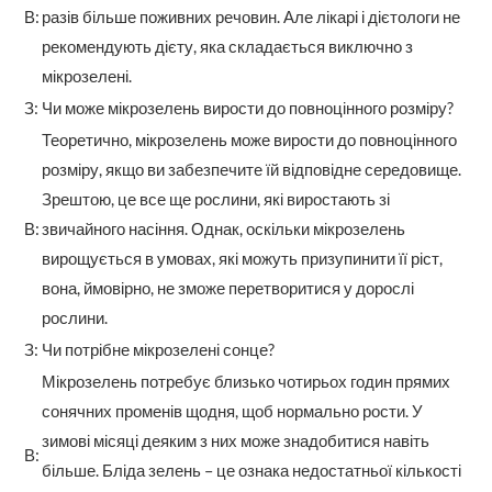
В:
разів більше поживних речовин. Але лікарі і дієтологи не
рекомендують дієту, яка складається виключно з
мікрозелені.
З:
Чи може мікрозелень вирости до повноцінного розміру?
Теоретично, мікрозелень може вирости до повноцінного
розміру, якщо ви забезпечите їй відповідне середовище.
Зрештою, це все ще рослини, які виростають зі
В:
звичайного насіння. Однак, оскільки мікрозелень
вирощується в умовах, які можуть призупинити її ріст,
вона, ймовірно, не зможе перетворитися у дорослі
рослини.
З:
Чи потрібне мікрозелені сонце?
Мікрозелень потребує близько чотирьох годин прямих
сонячних променів щодня, щоб нормально рости. У
зимові місяці деяким з них може знадобитися навіть
В:
більше. Бліда зелень – це ознака недостатньої кількості