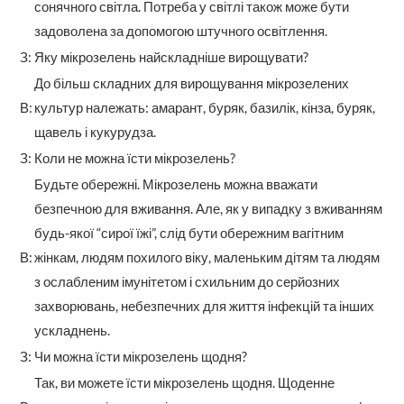
сонячного світла. Потреба у світлі також може бути
задоволена за допомогою штучного освітлення.
З:
Яку мікрозелень найскладніше вирощувати?
До більш складних для вирощування мікрозелених
В:
культур належать: амарант, буряк, базилік, кінза, буряк,
щавель і кукурудза.
З:
Коли не можна їсти мікрозелень?
Будьте обережні. Мікрозелень можна вважати
безпечною для вживання. Але, як у випадку з вживанням
будь-якої “сирої їжі”, слід бути обережним вагітним
В:
жінкам, людям похилого віку, маленьким дітям та людям
з ослабленим імунітетом і схильним до серйозних
захворювань, небезпечних для життя інфекцій та інших
ускладнень.
З:
Чи можна їсти мікрозелень щодня?
Так, ви можете їсти мікрозелень щодня. Щоденне