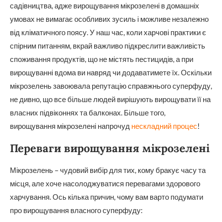
садівництва, адже вирощування мікрозелені в домашніх
умовах не вимагає особливих зусиль і можливе незалежно
від кліматичного поясу. У наш час, коли харчові практики є
спірним питанням, вкрай важливо підкреслити важливість
споживання продуктів, що не містять пестицидів, а при
вирощуванні вдома ви навряд чи додаватимете їх. Оскільки
мікрозелень завоювала репутацію справжнього суперфуду,
не дивно, що все більше людей вирішують вирощувати її на
власних підвіконнях та балконах. Більше того,
вирощування мікрозелені напрочуд
нескладний процес
!
Переваги вирощування мікрозелені
Мікрозелень – чудовий вибір для тих, кому бракує часу та
місця, але хоче насолоджуватися перевагами здорового
харчування. Ось кілька причин, чому вам варто подумати
про вирощування власного суперфуду: