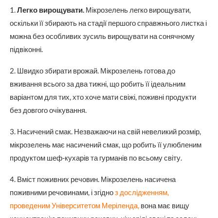
1.
Легко вирощувати.
Мікрозелень легко вирощувати,
оскільки її збирають на стадії першого справжнього листка і
можна без особливих зусиль вирощувати на сонячному
підвіконні.
2. Швидко збирати врожай. Мікрозелень готова до
вживання всього за два тижні, що робить її ідеальним
варіантом для тих, хто хоче мати свіжі, поживні продукти
без довгого очікування.
3. Насичений смак. Незважаючи на свій невеликий розмір,
мікрозелень має насичений смак, що робить її улюбленим
продуктом шеф-кухарів та гурманів по всьому світу.
4. Вміст поживних речовин. Мікрозелень насичена
поживними речовинами, і згідно
з дослідженням,
проведеним Університетом Меріленда,
вона має вищу