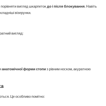
о порівняти вигляд шкарпеток
до і після блокування
. Навіть
кладніші візерунки.
ратний вигляд:
ти
анатомічної форми стопи
з рівним носком, акуратною
ка
ються. Це особливо помітно: