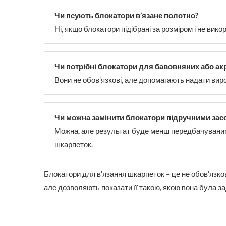
Чи псують блокатори в’язане полотно?
Ні, якщо блокатори підібрані за розміром і не ви
Чи потрібні блокатори для бавовняних або а
Вони не обов’язкові, але допомагають надати вир
Чи можна замінити блокатори підручними зас
Можна, але результат буде менш передбачуваним 
шкарпеток.
Блокатори для в’язання шкарпеток – це не обов’язков
але дозволяють показати її такою, якою вона була з