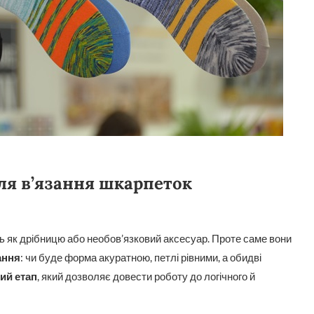
ля в’язання шкарпеток
 як дрібницю або необов’язковий аксесуар. Проте саме вони
ання
: чи буде форма акуратною, петлі рівними, а обидві
ий етап
, який дозволяє довести роботу до логічного й