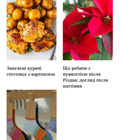
Запечені курячі
Що робити з
стегенця з картоплею
пуансетією після
Різдва: догляд після
цвітіння