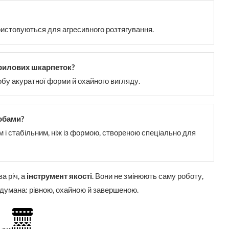
користовуються для агресивного розтягування.
крилових шкарпеток?
обу акуратної форми й охайного вигляду.
обами?
і стабільним, ніж із формою, створеною спеціально для
а річ, а
інструмент якості
. Вони не змінюють саму роботу,
адумана: рівною, охайною й завершеною.