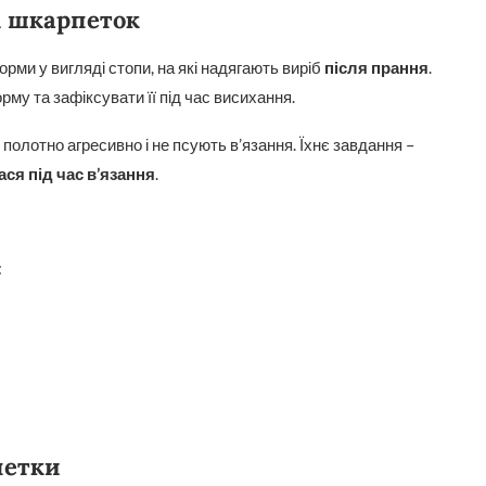
х шкарпеток
рми у вигляді стопи, на які надягають виріб
після прання
.
у та зафіксувати її під час висихання.
 полотно агресивно і не псують в’язання. Їхнє завдання –
ся під час в’язання
.
:
петки