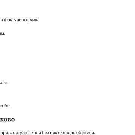
о фактурної пряжі.
им.
ові,
себе.
зково
ри, є ситуації, коли без них складно обійтися.