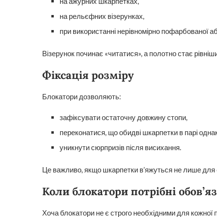
на ажурних шкарпетках,
на рельєфних візерунках,
при використанні нерівномірно пофарбованої аб
Візерунок починає «читатися», а полотно стає рівніш
Фіксація розміру
Блокатори дозволяють:
зафіксувати остаточну довжину стопи,
переконатися, що обидві шкарпетки в парі однак
уникнути сюрпризів після висихання.
Це важливо, якщо шкарпетки в’яжуться не лише для 
Коли блокатори потрібні обов’я
Хоча блокатори не є строго необхідними для кожної па