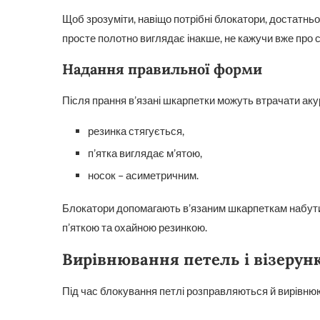
Щоб зрозуміти, навіщо потрібні блокатори, достатнь
просте полотно виглядає інакше, не кажучи вже про с
Надання правильної форми
Після прання в’язані шкарпетки можуть втрачати аку
резинка стягується,
п’ятка виглядає м’ятою,
носок – асиметричним.
Блокатори допомагають в’язаним шкарпеткам набу
п’яткою та охайною резинкою.
Вирівнювання петель і візерун
Під час блокування петлі розправляються й вирівню