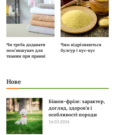
Чи треба додавати
Чим відрізняються
пом’якшувач для
булгур і кус-кус
тканин при пранні
Нове
Бішон-фрізе: характер,
догляд, здоров’я і
особливості породи
16.03.2026