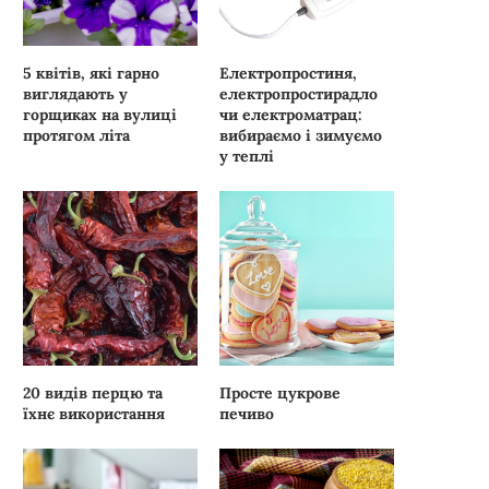
5 квітів, які гарно
Електропростиня,
виглядають у
електропростирадло
горщиках на вулиці
чи електроматрац:
протягом літа
вибираємо і зимуємо
у теплі
20 видів перцю та
Просте цукрове
їхнє використання
печиво