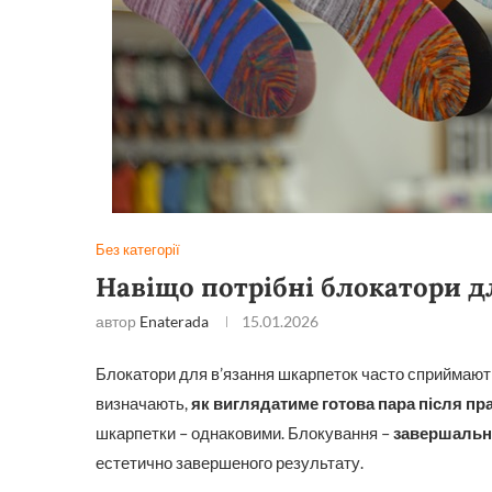
Без категорії
Навіщо потрібні блокатори д
автор
Enaterada
15.01.2026
Блокатори для в’язання шкарпеток часто сприймають
визначають,
як виглядатиме готова пара після пр
шкарпетки – однаковими. Блокування –
завершальн
естетично завершеного результату.