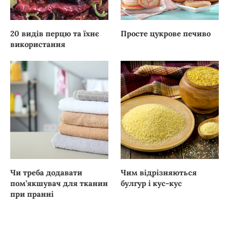
20 видів перцю та їхнє
Просте цукрове печиво
використання
Чи треба додавати
Чим відрізняються
пом’якшувач для тканин
булгур і кус-кус
при пранні