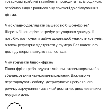
товариські, грайливі та люблять проводити час із родиною,
особливо якщо з раннього віку привчені до спілкування з
дітьми.
Чи складно доглядати за шерстю бішон-фрізе?
Шерсть бішон-фрізе потребує регулярного догляду. Її
потрібно розчісувати майже щодня, щоб уникнути ковтунів,
а також регулярно підстригати у грумера. Без належного
догляду шерсть швидко звалюється.
Чим годувати бішон-фрізе?
Бішон-фрізе треба годувати якісним готовим кормом або
збалансованим натуральним раціоном. Важливо не
перегодовувати собаку і дотримуватися регулярного
режиму харчування – зазвичай достатньо двох невеликих
порцій на день.