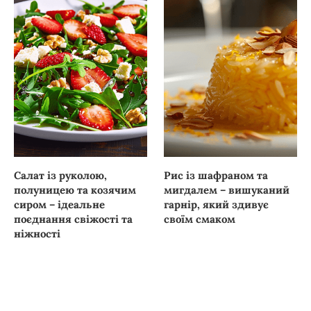
Салат із руколою,
Рис із шафраном та
полуницею та козячим
мигдалем – вишуканий
сиром – ідеальне
гарнір, який здивує
поєднання свіжості та
своїм смаком
ніжності