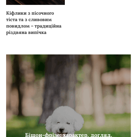
Кіфлики з пісочного
тіста та з сливовим
повидлом – традиційна
різдвяна випічка
Бішон-фрізе: характер, догляд,