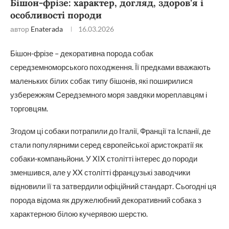
Бішон-фрізе: характер, догляд, здоров’я і
особливості породи
автор
Enaterada
16.03.2026
Бішон-фрізе – декоративна порода собак
середземноморського походження. Її предками вважають
маленьких білих собак типу бішонів, які поширилися
узбережжям Середземного моря завдяки мореплавцям і
торговцям.
Згодом ці собаки потрапили до Італії, Франції та Іспанії, де
стали популярними серед європейської аристократії як
собаки-компаньйони. У XIX столітті інтерес до породи
зменшився, але у XX столітті французькі заводчики
відновили її та затвердили офіційний стандарт. Сьогодні ця
порода відома як дружелюбний декоративний собака з
характерною білою кучерявою шерстю.