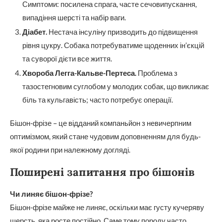
Симптоми: посилена спрага, часте сечовипускання,
випадіння шерсті та набір ваги.
Діабет.
Нестача інсуліну призводить до підвищення
рівня цукру. Собака потребуватиме щоденних ін’єкцій
та суворої дієти все життя.
Хвороба Легга-Кальве-Пертеса.
Проблема з
тазостегновим суглобом у молодих собак, що викликає
біль та кульгавість; часто потребує операції.
Бішон-фрізе – це відданий компаньйон з невичерпним
оптимізмом, який стане чудовим доповненням для будь-
якої родини при належному догляді.
Поширені запитання про бішонів
Чи линяє бішон-фрізе?
Бішон-фрізе майже не линяє, оскільки має густу кучеряву
шерсть, яка росте постійно. Саме тому породу часто