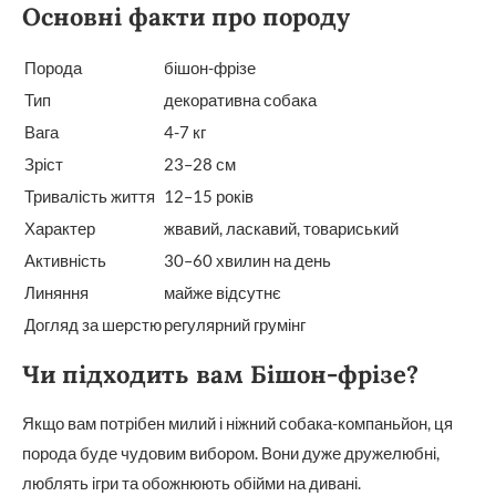
Основні факти про породу
Порода
бішон-фрізе
Тип
декоративна собака
Вага
4-7 кг
Зріст
23–28 см
Тривалість життя
12–15 років
Характер
жвавий, ласкавий, товариський
Активність
30–60 хвилин на день
Линяння
майже відсутнє
Догляд за шерстю
регулярний грумінг
Чи підходить вам Бішон-фрізе?
Якщо вам потрібен милий і ніжний собака-компаньйон, ця
порода буде чудовим вибором. Вони дуже дружелюбні,
люблять ігри та обожнюють обійми на дивані.