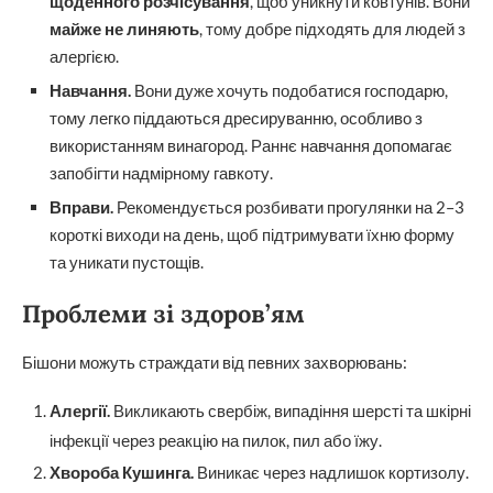
щоденного розчісування
, щоб уникнути ковтунів. Вони
майже не линяють
, тому добре підходять для людей з
алергією.
Навчання.
Вони дуже хочуть подобатися господарю,
тому легко піддаються дресируванню, особливо з
використанням винагород. Раннє навчання допомагає
запобігти надмірному гавкоту.
Вправи.
Рекомендується розбивати прогулянки на 2–3
короткі виходи на день, щоб підтримувати їхню форму
та уникати пустощів.
Проблеми зі здоров’ям
Бішони можуть страждати від певних захворювань:
Алергії.
Викликають свербіж, випадіння шерсті та шкірні
інфекції через реакцію на пилок, пил або їжу.
Хвороба Кушинга.
Виникає через надлишок кортизолу.