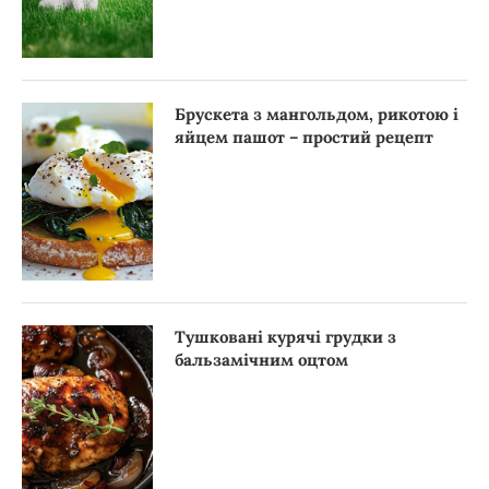
Брускета з мангольдом, рикотою і
яйцем пашот – простий рецепт
Тушковані курячі грудки з
бальзамічним оцтом