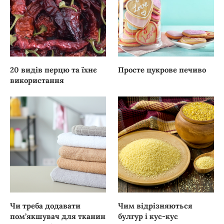
20 видів перцю та їхнє
Просте цукрове печиво
використання
Чи треба додавати
Чим відрізняються
пом’якшувач для тканин
булгур і кус-кус