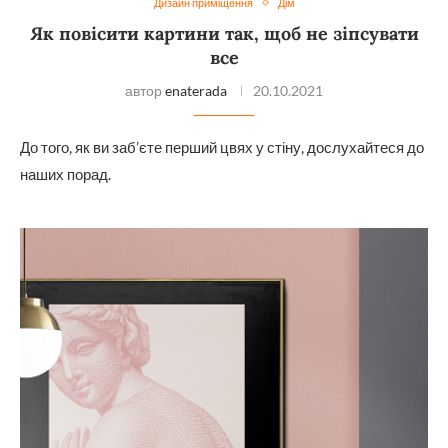
Дизайн приміщення
Дім
Як повісити картини так, щоб не зіпсувати
все
автор
enaterada
20.10.2021
До того, як ви заб’єте перший цвях у стіну, дослухайтеся до
наших порад.