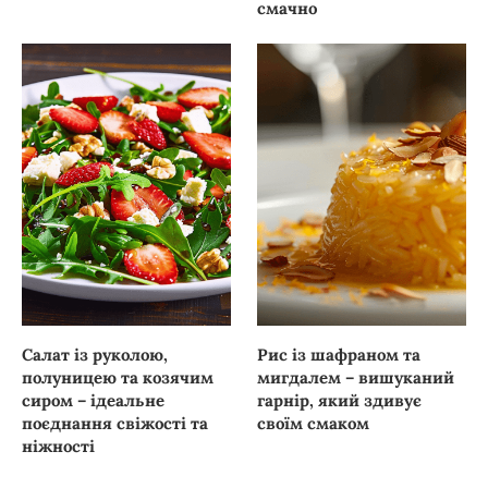
смачно
Салат із руколою,
Рис із шафраном та
полуницею та козячим
мигдалем – вишуканий
сиром – ідеальне
гарнір, який здивує
поєднання свіжості та
своїм смаком
ніжності