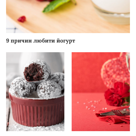
9 причин любити йогурт