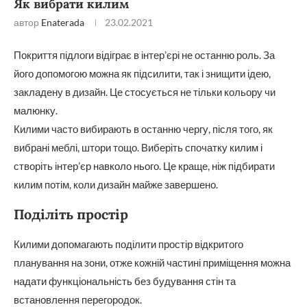
Як вибрати килим
автор
Enaterada
23.02.2021
Покриття підлоги відіграє в інтер’єрі не останню роль. За
його допомогою можна як підсилити, так і знищити ідею,
закладену в дизайн. Це стосується не тільки кольору чи
малюнку.
Килими часто вибирають в останню чергу, після того, як
вибрані меблі, штори тощо. Виберіть спочатку килим і
створіть інтер’єр навколо нього. Це краще, ніж підбирати
килим потім, коли дизайн майже завершено.
Поділіть простір
Килими допомагають поділити простір відкритого
планування на зони, отже кожній частині приміщення можна
надати функціональність без будування стін та
встановлення перегородок.