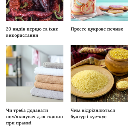
20 видів перцю та їхнє
Просте цукрове печиво
використання
Чи треба додавати
Чим відрізняються
пом’якшувач для тканин
булгур і кус-кус
при пранні