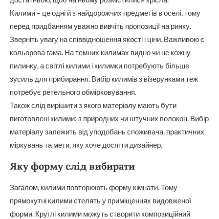
Килими – це одні й з найдорожчих предметів в оселі, тому
перед придбанням уважно вивчіть пропозиції на ринку.
Зверніть увагу на співвідношення якості і ціни. Важливою є
кольорова гама. На темних килимах видно чи не кожну
пилинку, а світлі килими і килимки потребують більше
зусиль для прибирання. Вибір килимів з візерунками теж
потребує ретельного обмірковування.
Також слід вирішити з якого матеріалу мають бути
виготовлені килими: з природних чи штучних волокон. Вибір
матеріалу залежить від уподобань споживача, практичних
міркувань та мети, яку хоче досягти дизайнер.
Яку форму слід вибирати
Загалом, килими повторюють форму кімнати. Тому
прямокутні килими стелять у приміщеннях видовженої
форми. Круглі килими можуть створити композиційний