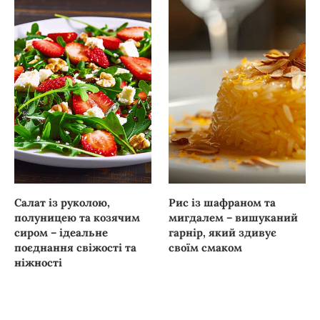
Салат із руколою,
Рис із шафраном та
полуницею та козячим
мигдалем – вишуканий
сиром – ідеальне
гарнір, який здивує
поєднання свіжості та
своїм смаком
ніжності