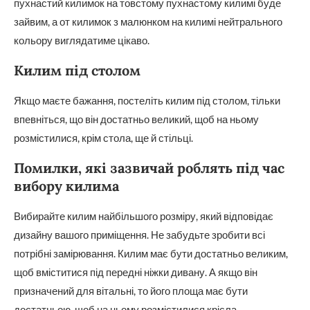
пухнастий килимок на товстому пухнастому килимі буде
зайвим, а от килимок з малюнком на килимі нейтрального
кольору виглядатиме цікаво.
Килим під столом
Якщо маєте бажання, постеліть килим під столом, тільки
впевніться, що він достатньо великий, щоб на ньому
розмістилися, крім стола, ще й стільці.
Помилки, які зазвичай роблять під час
вибору килима
Вибирайте килим найбільшого розміру, який відповідає
дизайну вашого приміщення. Не забудьте зробити всі
потрібні замірювання. Килим має бути достатньо великим,
щоб вміститися під передні ніжки дивану. А якщо він
призначений для вітальні, то його площа має бути
достатньою, щоб на ньому розмістилися крісла.