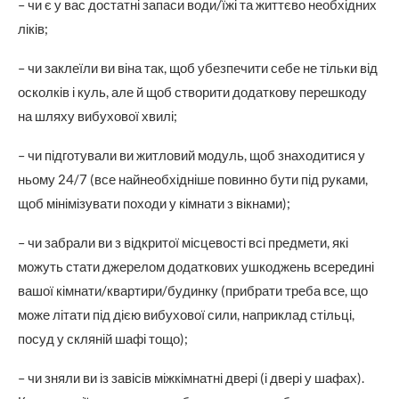
– чи є у вас достатні запаси води/їжі та життєво необхідних
ліків;
– чи заклеїли ви віна так, щоб убезпечити себе не тільки від
осколків і куль, але й щоб створити додаткову перешкоду
на шляху вибухової хвилі;
– чи підготували ви житловий модуль, щоб знаходитися у
ньому 24/7 (все найнеобхідніше повинно бути під руками,
щоб мінімізувати походи у кімнати з вікнами);
– чи забрали ви з відкритої місцевості всі предмети, які
можуть стати джерелом додаткових ушкоджень всередині
вашої кімнати/квартири/будинку (прибрати треба все, що
може літати під дією вибухової сили, наприклад стільці,
посуд у скляній шафі тощо);
– чи зняли ви із завісів міжкімнатні двері (і двері у шафах).