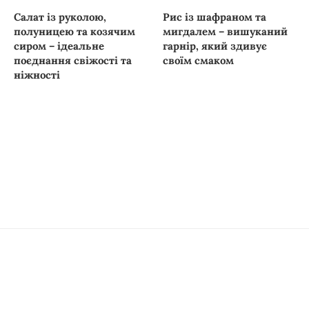
Салат із руколою,
Рис із шафраном та
полуницею та козячим
мигдалем – вишуканий
сиром – ідеальне
гарнір, який здивує
поєднання свіжості та
своїм смаком
ніжності