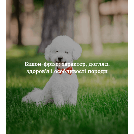
Бішон-фрізе: характер, догляд,
здоров’я і особливості породи