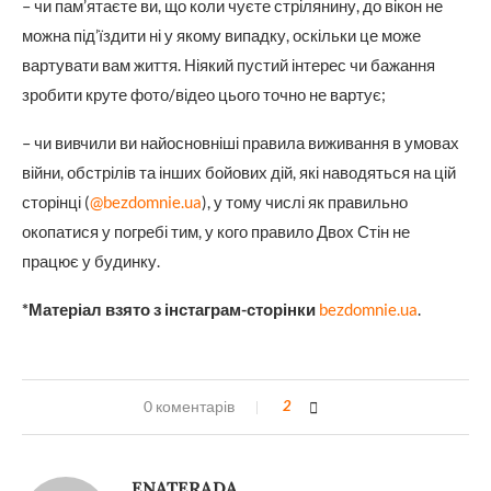
– чи пам’ятаєте ви, що коли чуєте стрілянину, до вікон не
можна під’їздити ні у якому випадку, оскільки це може
вартувати вам життя. Ніякий пустий інтерес чи бажання
зробити круте фото/відео цього точно не вартує;
– чи вивчили ви найосновніші правила виживання в умовах
війни, обстрілів та інших бойових дій, які наводяться на цій
сторінці (
@bezdomnie.ua
), у тому числі як правильно
окопатися у погребі тим, у кого правило Двох Стін не
працює у будинку.
*Матеріал взято з інстаграм-сторінки
bezdomnie.ua
.
0 коментарів
2
ENATERADA