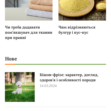
Чи треба додавати
Чим відрізняються
пом’якшувач для тканин
булгур і кус-кус
при пранні
Нове
Бішон-фрізе: характер, догляд,
здоров’я і особливості породи
16.03.2026