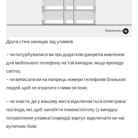
Друга стіна захищає від уламків
– чи потурбувалися ви про додаткові джерела живлення
для мобільного телефону на той випадок, якщо пропаде
світло;
– чи виписали ви на папірець номери телефонів близьких
людей, щоб не втратити з ними зв’язок;
– чи знаєте, де у вашому житлі відключається електрика/
газ/вода, які, щоб запобігти пожежі/потопу (у випадку
потрапляння уламка/снаряда) вартує відключати на час
вуличних боїв;