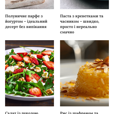
Полуничне парфе з
Паста з креветками та
йогуртом – ідеальний
часником – швидко,
десерт без випікання
просто і нереально
смачно
Салат із руколою,
Рис із шафраном та