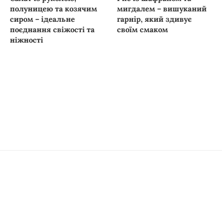
полуницею та козячим
мигдалем – вишуканий
сиром – ідеальне
гарнір, який здивує
поєднання свіжості та
своїм смаком
ніжності