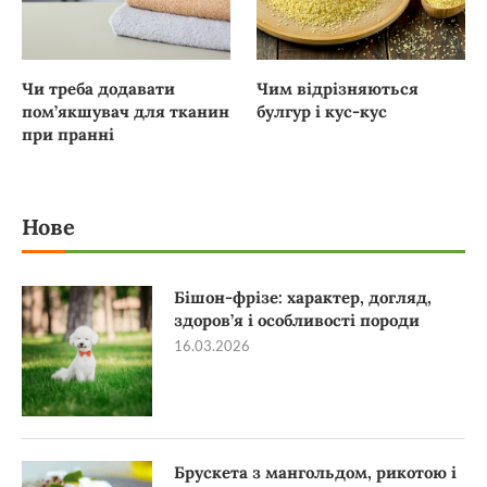
Чи треба додавати
Чим відрізняються
пом’якшувач для тканин
булгур і кус-кус
при пранні
Нове
Бішон-фрізе: характер, догляд,
здоров’я і особливості породи
16.03.2026
Брускета з мангольдом, рикотою і