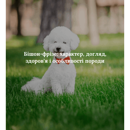
Бішон-фрізе: характер, догляд,
здоров’я і особливості породи