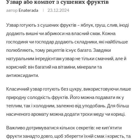
Узвар або компот з сушених фруктів
автор
Enaterada
23.12.2024
Узвар готують з сушених фруктів – яблук, груш, слив, іноді
додають вишні чи абрикоси на власний смак. Кожна
господиня чи господар додають складники, які найбільше
полюбляють, тому рецептів існує багато. Завдяки
натуральним інгредієнтам узвар не тільки смачний, але й
корисний: він багатий на вітаміни, мінерали та
антиоксиданти.
Класичний узвар готують без цукру, використовуючи лише
природну солодкість фруктів. Його можна подавати як у
теплим, так і холодним, залежно від уподобань. Для більш
насиченого аромату можна додати трохи меду чи кориці.
Важливо дотримуватися кількох секретів: не кип’ятити
фрукти занадто довго, щоб зберегти їхній смак і користь, та