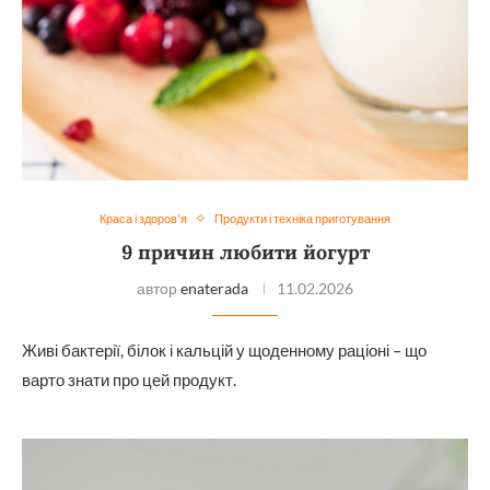
Краса і здоров'я
Продукти і техніка приготування
9 причин любити йогурт
автор
enaterada
11.02.2026
Живі бактерії, білок і кальцій у щоденному раціоні – що
варто знати про цей продукт.