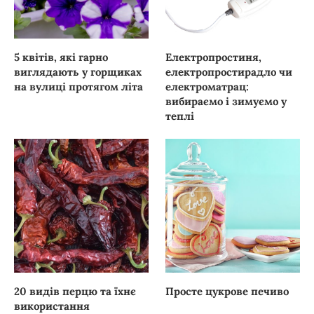
5 квітів, які гарно
Електропростиня,
виглядають у горщиках
електропростирадло чи
на вулиці протягом літа
електроматрац:
вибираємо і зимуємо у
теплі
20 видів перцю та їхнє
Просте цукрове печиво
використання