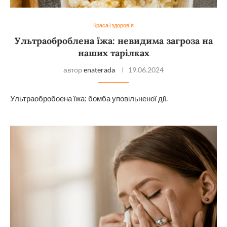
Краса і здоров'я
Ультраоброблена їжа: невидима загроза на
наших тарілках
автор
enaterada
19.06.2024
Ультраобробоена їжа: бомба уповільненої дії.