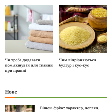
Чи треба додавати
Чим відрізняються
пом’якшувач для тканин
булгур і кус-кус
при пранні
Нове
Бішон-фрізе: характер, догляд,