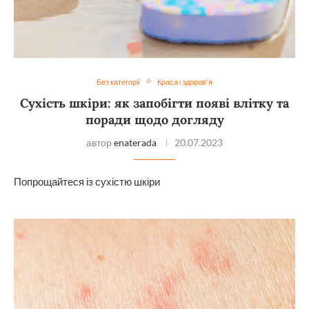
Без категорії
Краса і здоров'я
Сухість шкіри: як запобігти появі влітку та
поради щодо догляду
автор
enaterada
20.07.2023
Попрощайтеся із сухістю шкіри