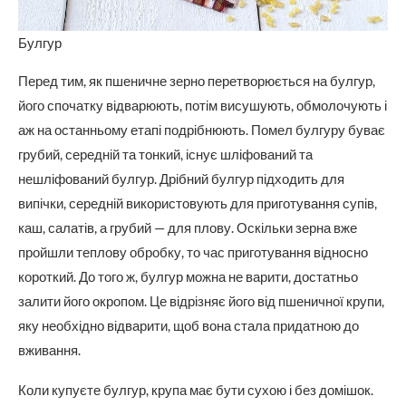
Булгур
Перед тим, як пшеничне зерно перетворюється на булгур,
його спочатку відварюють, потім висушують, обмолочують і
аж на останньому етапі подрібнюють. Помел булгуру буває
грубий, середній та тонкий, існує шліфований та
нешліфований булгур. Дрібний булгур підходить для
випічки, середній використовують для приготування супів,
каш, салатів, а грубий — для плову. Оскільки зерна вже
пройшли теплову обробку, то час приготування відносно
короткий. До того ж, булгур можна не варити, достатньо
залити його окропом. Це відрізняє його від пшеничної крупи,
яку необхідно відварити, щоб вона стала придатною до
вживання.
Коли купуєте булгур, крупа має бути сухою і без домішок.