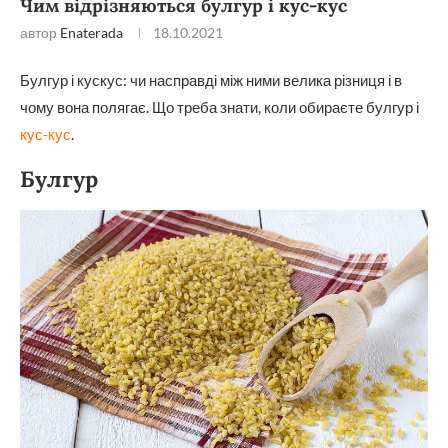
Чим відрізняються булгур і кус-кус
автор
Enaterada
18.10.2021
Булгур і кускус: чи насправді між ними велика різниця і в
чому вона полягає. Що треба знати, коли обираєте булгур і
кус-кус
.
Булгур