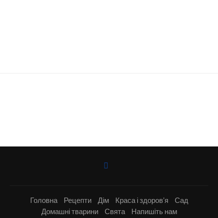
Головна
Рецепти
Дім
Краса і здоров’я
Сад
Домашні тварини
Свята
Напишіть нам