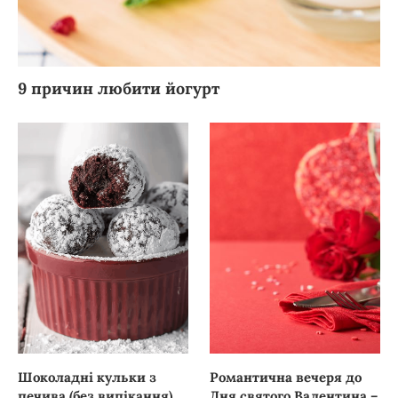
9 причин любити йогурт
Шоколадні кульки з
Романтична вечеря до
печива (без випікання)
Дня святого Валентина –