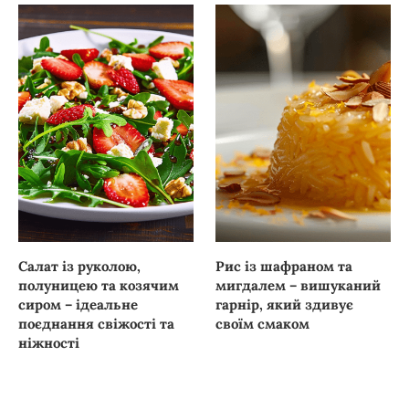
Салат із руколою,
Рис із шафраном та
полуницею та козячим
мигдалем – вишуканий
сиром – ідеальне
гарнір, який здивує
поєднання свіжості та
своїм смаком
ніжності