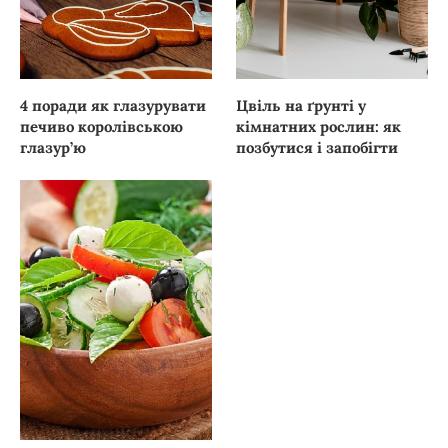
4 поради як глазурувати
Цвіль на ґрунті у
печиво королівською
кімнатних рослин: як
глазур’ю
позбутися і запобігти