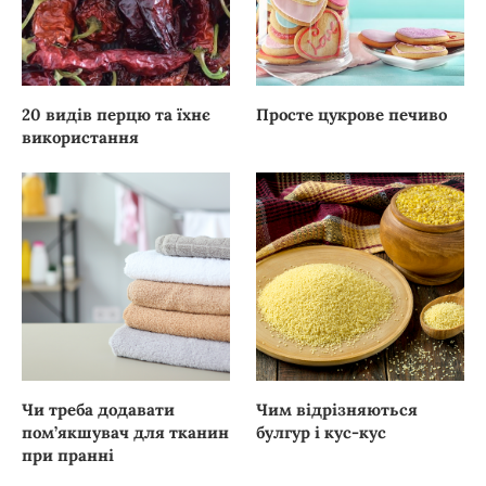
20 видів перцю та їхнє
Просте цукрове печиво
використання
Чи треба додавати
Чим відрізняються
пом’якшувач для тканин
булгур і кус-кус
при пранні