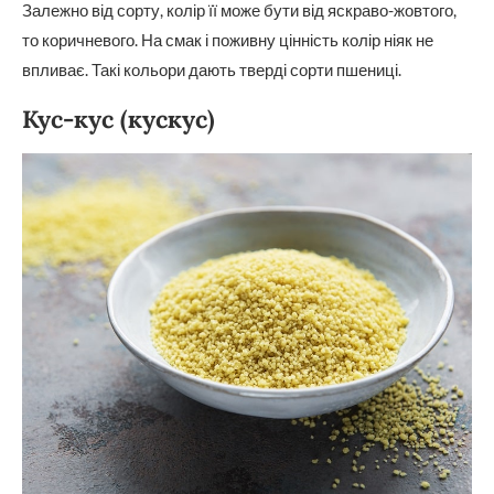
Залежно від сорту, колір її може бути від яскраво-жовтого,
то коричневого. На смак і поживну цінність колір ніяк не
впливає. Такі кольори дають тверді сорти пшениці.
Кус-кус (кускус)