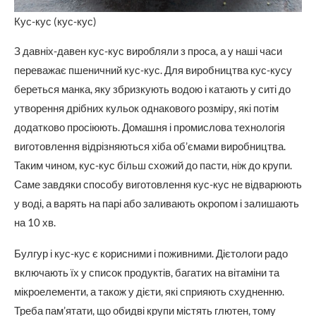
Кус-кус (кус-кус)
З давніх-давен кус-кус виробляли з проса, а у наші часи
переважає пшеничний кус-кус. Для виробництва кус-кусу
береться манка, яку збризкують водою і катають у ситі до
утворення дрібних кульок однакового розміру, які потім
додатково просіюють. Домашня і промислова технологія
виготовлення відрізняються хіба об’ємами виробництва.
Таким чином, кус-кус більш схожий до пасти, ніж до крупи.
Саме завдяки способу виготовлення кус-кус не відварюють
у воді, а варять на парі або заливають окропом і залишають
на 10 хв.
Булгур і кус-кус є корисними і поживними. Дієтологи радо
включають їх у список продуктів, багатих на вітаміни та
мікроелементи, а також у дієти, які сприяють схудненню.
Треба пам’ятати, що обидві крупи містять глютен, тому