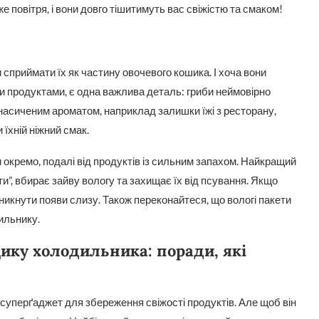
же повітря, і вони довго тішитимуть вас свіжістю та смаком!
и сприймати їх як частину овочевого кошика. І хоча вони
и продуктами, є одна важлива деталь: гриби неймовірно
 насиченим ароматом, наприклад залишки їжі з ресторану,
їхній ніжний смак.
 окремо, подалі від продуктів із сильним запахом. Найкращий
ти”, вбирає зайву вологу та захищає їх від псування. Якщо
уникнути появи слизу. Також переконайтеся, що вологі пакети
ильнику.
щику холодильника: поради, які
уперґаджет для збереження свіжості продуктів. Але щоб він