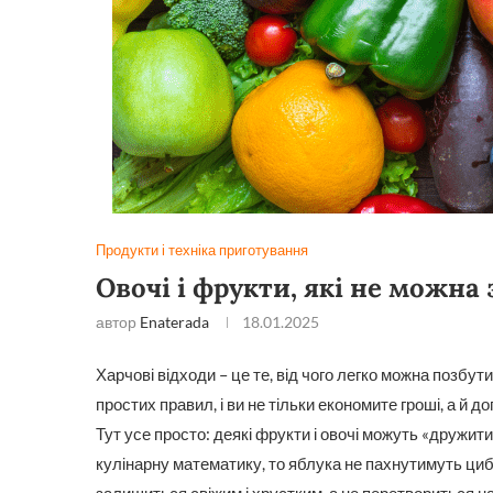
Продукти і техніка приготування
Овочі і фрукти, які не можна
автор
Enaterada
18.01.2025
Харчові відходи – це те, від чого легко можна позбут
простих правил, і ви не тільки економите гроші, а й д
Тут усе просто: деякі фрукти і овочі можуть «дружит
кулінарну математику, то яблука не пахнутимуть ци