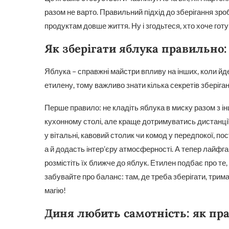
разом не варто. Правильний підхід до зберігання зро
продуктам довше життя. Ну і згодьтеся, хто хоче готу
Як зберігати яблука правильно: 
Яблука – справжні майстри впливу на інших, коли йде
етилену, тому важливо знати кілька секретів зберіга
Перше правило: не кладіть яблука в миску разом з і
кухонному столі, але краще дотримуватись дистанції 
у вітальні, кавовий столик чи комод у передпокої, пос
а й додасть інтер’єру атмосферності. А тепер лайфга
розмістіть їх ближче до яблук. Етилен подбає про т
забувайте про баланс: там, де треба зберігати, трим
магію!
Диня любить самотність: як пр