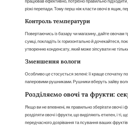
працював ефективно, потрібно правильно підходити д
різкі перепади. Тому перш ніж класти овочі в ящик, п
Контроль температури
Повертаючись із базару чи магазину, дайте овочам т
сумці, покладіть їх горизонтально й дочекайтеся, по
утворенню конденсату, який може зіпсувати не тільки 
Зменшення вологи
Особливо це стосується зелені: її краще спочатку п
паперовими рушниками. Рушники вберуть зайву воло
Розділяємо овочі та фрукти: сек
Якщо ви не впевнені, як правильно зберігати овочі і 
розділяти овочі і фрукти, що виділяють етилен, і ті, 
передчасного дозрівання та псування ваших фруктів і