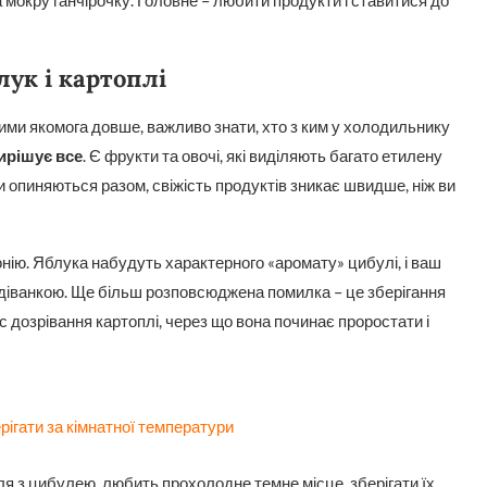
 мокру ганчірочку. Головне – любити продукти і ставитися до
ук і картоплі
ими якомога довше, важливо знати, хто з ким у холодильнику
ирішує все
. Є фрукти та овочі, які виділяють багато етилену
ни опиняються разом, свіжість продуктів зникає швидше, ніж ви
онію. Яблука набудуть характерного «аромату» цибулі, і ваш
одіванкою. Ще більш розповсюджена помилка – це зберігання
 дозрівання картоплі, через що вона починає проростати і
ерігати за кімнатної температури
пля з цибулею, любить прохолодне темне місце, зберігати їх