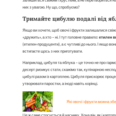
залишиться свіжим і хрустким, а не перетвориться на
них з увагою. Ну що, спробуємо?
Тримайте цибулю подалі від ябл
Якщо ви хочете, щоб овочі і фрукти залишалися свіж
«дружить», а хто – ні. І тут головне правило:
етилен в
(етилен-продуценти), а є чутливі до нього. І якщо во
встигаєте щось з них приготувати.
Наприклад, цибуля та яблука – це точно не про гарм
десерт ризикує стати, скажімо так, кулінарною несп
цибулі разом із картоплею. Цибуля прискорює процес
утворювати паростки, а іноді навіть корінці.
Які овочі і фрукти можна зб
Це ж саме стосується й часнику. Хоча він, як і карто