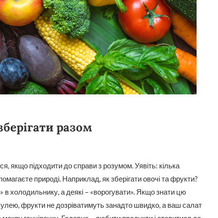
 зберігати разом
ися, якщо підходити до справи з розумом. Уявіть: кілька
опомагаєте природі. Наприклад, як зберігати овочі та фрукти?
и» в холодильнику, а деякі – «ворогувати». Якщо знати цю
булею, фрукти не дозріватимуть занадто швидко, а ваш салат