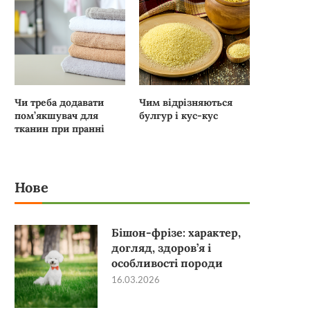
Чи треба додавати
Чим відрізняються
пом’якшувач для
булгур і кус-кус
тканин при пранні
Нове
Бішон-фрізе: характер,
догляд, здоров’я і
особливості породи
16.03.2026