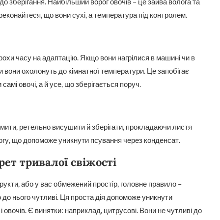
о зберігання. Найбільший ворог овочів – це зайва волога та
ереконайтеся, що вони сухі, а температура під контролем.
рохи часу на адаптацію. Якщо вони нагрілися в машині чи в
ки вони охолонуть до кімнатної температури. Це запобігає
самі овочі, а й усе, що зберігається поруч.
омити, ретельно висушити й зберігати, прокладаючи листя
гу, що допоможе уникнути псування через конденсат.
рет тривалої свіжості
фрукти, або у вас обмежений простір, головне правило –
що до нього чутливі. Ця проста дія допоможе уникнути
 овочів. Є винятки: наприклад, цитрусові. Вони не чутливі до