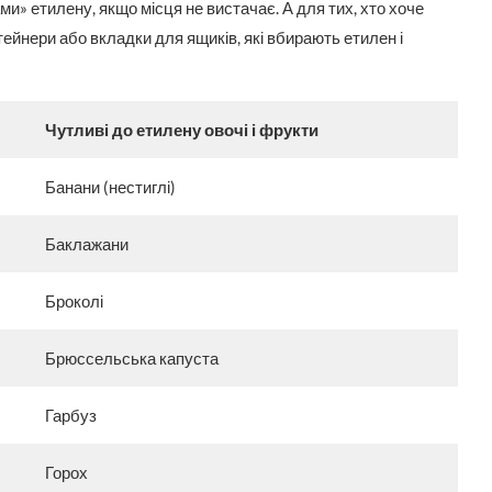
ми» етилену, якщо місця не вистачає. А для тих, хто хоче
ейнери або вкладки для ящиків, які вбирають етилен і
Чутливі до етилену овочі і фрукти
Банани (нестиглі)
Баклажани
Броколі
Брюссельська капуста
Гарбуз
Горох