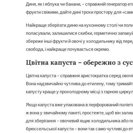
Диня, як і яблука чи банани, – справжній генератор е
фрукти свіжими, дайте дині трохи простору для «само
Найкраще зберігати диню на кухонному столі чи поличц
поласували, залишилися скибки, герметично запакуйте
збереже інші фрукти й овочі у холодильнику від пере
свобода, і найкраще почувається окремо.
Цвітна капуста – обережно з су
Цвітна капуста – справжня аристократка серед овочів
Вона надзвичайно чутлива до етилену, тому тримайте її
капусту краще у прохолодному місці з гарною циркул
Якщо капуста вже упакована в перфорований поліетил
ж вона у звичайному пакеті, простежте, щоб він зали
для зберігання – овочевий ящик холодильника або по
брюссельської капусти – вони так само чутливі до е