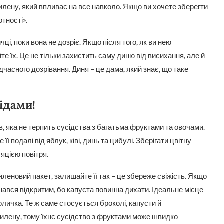
тилену, який впливає на все навколо. Якщо ви хочете зберегти
тності».
і, поки вона не дозріє. Якщо після того, як ви нею
 їх. Це не тільки захистить саму диню від висихання, але й
дчасного дозрівання. Диня – це дама, який знає, що таке
сідами!
, яка не терпить сусідства з багатьма фруктами та овочами.
 подалі від яблук, ківі, динь та цибулі. Зберігати цвітну
яцією повітря.
еновий пакет, залишайте її так – це збереже свіжість. Якщо
шався відкритим, бо капуста повинна дихати. Ідеальне місце
личка. Те ж саме стосується броколі, капусти й
тилену, тому їхнє сусідство з фруктами може швидко