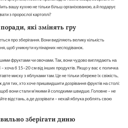
бить вашу кухню не тільки більш організованою, а й подарує
вати з пророслої картоплі?
поради, які змінять гру
ться про зберігання. Вони виділяють велику кількість
ння, щоб уникнути кулінарних несподіванок.
ншими фруктами чи овочами. Так, вони чудово виглядають на
– хоча б 15–20 см від інших продуктів. Якщо у вас є поличка
тавте миску з яблуками там. Це не тільки збереже їх свіжість,
к для тих, хто хоче пришвидшити дозрівання фруктів на столі:
е, щоб вони стали м’якими й солодкими швидше. Головне – не
айте відстань, а де дозрівати – нехай яблука роблять свою
авильно зберігати диню