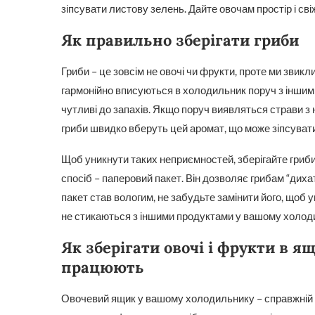
зіпсувати листову зелень. Дайте овочам простір і сві
Як правильно зберігати гриби
Гриби – це зовсім не овочі чи фрукти, проте ми звикл
гармонійно вписуються в холодильник поруч з іншим
чутливі до запахів. Якщо поруч виявляться страви з
гриби швидко вберуть цей аромат, що може зіпсувати 
Щоб уникнути таких неприємностей, зберігайте гриби
спосіб – паперовий пакет. Він дозволяє грибам “диха
пакет став вологим, не забудьте замінити його, щоб 
не стикаються з іншими продуктами у вашому холод
Як зберігати овочі і фрукти в я
працюють
Овочевий ящик у вашому холодильнику – справжній с