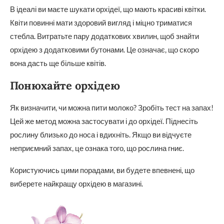
В ідеалі ви маєте шукати орхідеї, що мають красиві квітки.
Квіти повинні мати здоровий вигляд і міцно триматися
стебла. Витратьте пару додаткових хвилин, щоб знайти
орхідею з додатковими бутонами. Це означає, що скоро
вона дасть ще більше квітів.
Понюхайте орхідею
Як визначити, чи можна пити молоко? Зробіть тест на запах!
Цей же метод можна застосувати і до орхідеї. Піднесіть
рослину близько до носа і вдихніть. Якщо ви відчуєте
неприємний запах, це ознака того, що рослина гниє.
Користуючись цими порадами, ви будете впевнені, що
виберете найкращу орхідею в магазині.