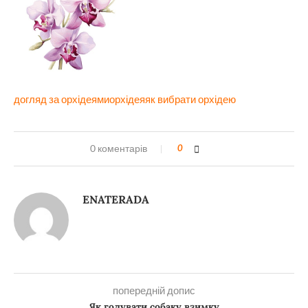
догляд за орхідеями
орхідея
як вибрати орхідею
0 коментарів
0
ENATERADA
попередній допис
Як годувати собаку взимку