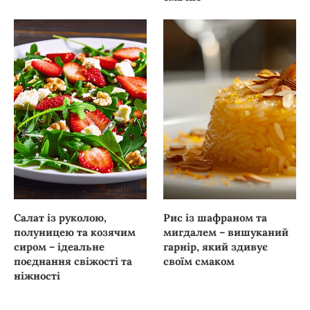
Салат із руколою,
Рис із шафраном та
полуницею та козячим
мигдалем – вишуканий
сиром – ідеальне
гарнір, який здивує
поєднання свіжості та
своїм смаком
ніжності