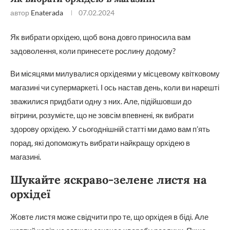
автор
Enaterada
07.02.2024
Як вибрати орхідею, щоб вона довго приносила вам
задоволення, коли принесете рослину додому?
Ви місяцями милувалися орхідеями у місцевому квітковому
магазині чи супермаркеті. І ось настав день, коли ви нарешті
зважилися придбати одну з них. Але, підійшовши до
вітрини, розумієте, що не зовсім впевнені, як вибрати
здорову орхідею. У сьогоднішній статті ми дамо вам п’ять
порад, які допоможуть вибрати найкращу орхідею в
магазині.
Шукайте яскраво-зелене листя на
орхідеї
Жовте листя може свідчити про те, що орхідея в біді. Але