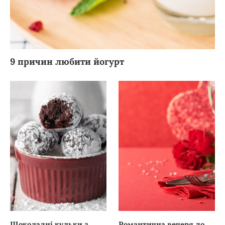
9 причин любити йогурт
Шоколадні кульки з
Романтична вечеря до