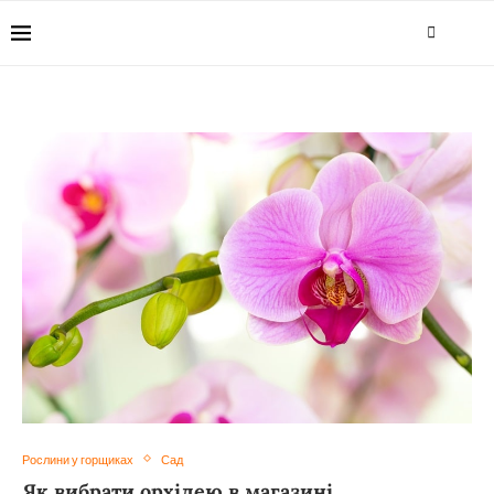
Рослини у горщиках
Сад
Як вибрати орхідею в магазині