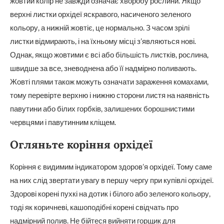
жовтий колір не завжди означає хворобу рослини. Якщо
верхні листки орхідеї яскравого, насиченого зеленого
кольору, а нижній жовтіє, це нормально. З часом зрілі
листки відмирають, і на їхньому місці з’являються нові.
Однак, якщо жовтими є всі або більшість листків, рослина,
швидше за все, зневоднена або її надмірно поливають.
Жовті плями також можуть означати зараження комахами,
тому перевірте верхню і нижню сторони листя на наявність
павутини або білих горбків, залишених борошнистими
червцями і павутинним кліщем.
Огляньте коріння орхідеї
Коріння є видимим індикатором здоров’я орхідеї. Тому саме
на них слід звертати увагу в першу чергу при купівлі орхідеї.
Здорові корені пухкі на дотик і білого або зеленого кольору,
тоді як коричневі, кашоподібні корені свідчать про
надмірний полив. Не бійтеся вийняти горщик для