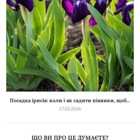
Посадка ірисів: коли і як садити півники, щоб...
17.02.2026
ЩО ВИ ПРО ЦЕ ДУМАЄТЕ?