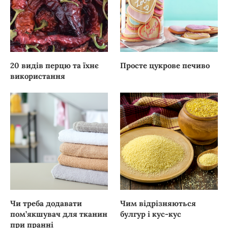
20 видів перцю та їхнє
Просте цукрове печиво
використання
Чи треба додавати
Чим відрізняються
пом’якшувач для тканин
булгур і кус-кус
при пранні