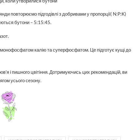
и, коли утворилися бутони
янди повторюємо підгодівлі з добривами у пропорції( N:P:K)
уються бутони – 5:15:45.
азот.
ти монофосфатом калію та суперфосфатом. Це підготує кущі до
ов’я і пишного цвітіння. Дотримуючись цих рекомендацій, ви
гом усього сезону.