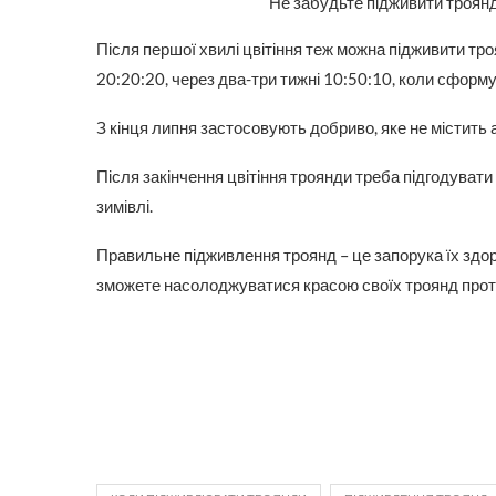
Не забудьте підживити троянд
Після першої хвилі цвітіння теж можна підживити тро
20:20:20, через два-три тижні 10:50:10, коли сформ
З кінця липня застосовують добриво, яке не містить 
Після закінчення цвітіння троянди треба підгодува
зимівлі.
Правильне підживлення троянд – це запорука їх здор
зможете насолоджуватися красою своїх троянд протя