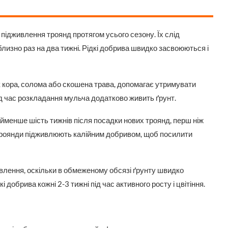
ідживлення троянд протягом усього сезону. Їх слід
лизно раз на два тижні. Рідкі добрива швидко засвоюються і
к кора, солома або скошена трава, допомагає утримувати
, під час розкладання мульча додатково живить ґрунт.
менше шість тижнів після посадки нових троянд, перш ніж
 троянди підживлюють калійним добривом, щоб посилити
влення, оскільки в обмеженому обсязі ґрунту швидко
добрива кожні 2-3 тижні під час активного росту і цвітіння.