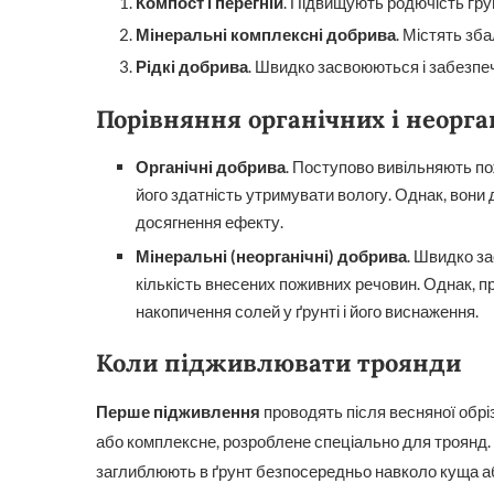
Компост і перегній
. Підвищують родючість ґру
Мінеральні комплексні добрива
. Містять зб
Рідкі добрива
. Швидко засвоюються і забезп
Порівняння органічних і неорга
Органічні добрива
. Поступово вивільняють п
його здатність утримувати вологу. Однак, вони 
досягнення ефекту.
Мінеральні (неорганічні) добрива
. Швидко з
кількість внесених поживних речовин. Однак, п
накопичення солей у ґрунті і його виснаження.
Коли підживлювати троянди
Перше підживлення
проводять після весняної обрі
або комплексне, розроблене спеціально для троянд. 
заглиблюють в ґрунт безпосередньо навколо куща аб