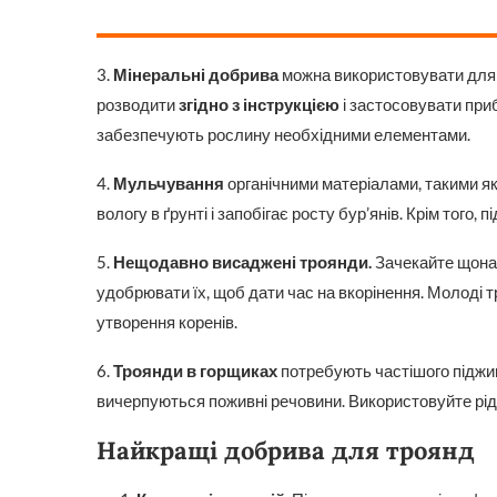
3.
Мінеральні добрива
можна використовувати для п
розводити
згідно з інструкцією
і застосовувати приб
забезпечують рослину необхідними елементами.
4.
Мульчування
органічними матеріалами, такими я
вологу в ґрунті і запобігає росту бур’янів. Крім того
5.
Нещодавно висаджені троянди.
Зачекайте щонай
удобрювати їх, щоб дати час на вкорінення. Молоді
утворення коренів.
6.
Троянди в горщиках
потребують частішого піджи
вичерпуються поживні речовини. Використовуйте рідкі 
Найкращі добрива для троянд