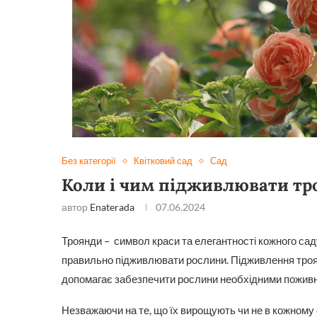
Без категорії
Квітковий сад
Сад
Коли і чим підживлювати тр
автор
Enaterada
07.06.2024
Троянди – символ краси та елегантності кожного саду
правильно підживлювати рослини. Підживлення троян
допомагає забезпечити рослини необхідними поживни
Незважаючи на те, що їх вирощують чи не в кожному