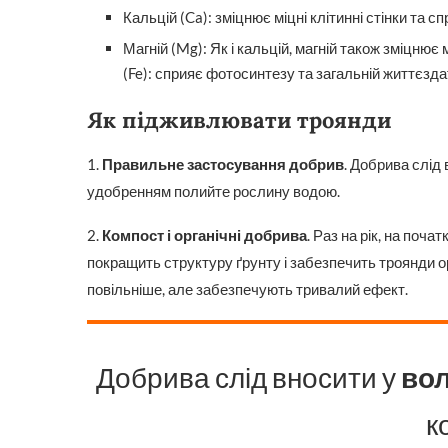
Кальцій (Ca): зміцнює міцні клітинні стінки та
Магній (Mg): Як і кальцій, магній також зміцнює
(Fe): сприяє фотосинтезу та загальній життєзда
Як підживлювати троянди
1.
Правильне застосування добрив
. Добрива слід
удобренням полийте рослину водою.
2.
Компост і органічні добрива
. Раз на рік, на поч
покращить структуру ґрунту і забезпечить троянди 
повільніше, але забезпечують тривалий ефект.
Добрива слід вносити у
вол
к