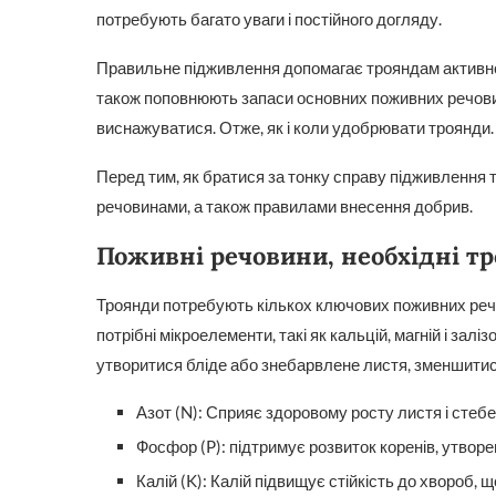
потребують багато уваги і постійного догляду.
Правильне підживлення допомагає трояндам активно 
також поповнюють запаси основних поживних речовин 
виснажуватися. Отже, як і коли удобрювати троянди.
Перед тим, як братися за тонку справу підживлення 
речовинами, а також правилами внесення добрив.
Поживні речовини, необхідні т
Троянди потребують кількох ключових поживних речов
потрібні мікроелементи, такі як кальцій, магній і зал
утворитися бліде або знебарвлене листя, зменшитися
Азот (N): Сприяє здоровому росту листя і стеб
Фосфор (P): підтримує розвиток коренів, утворенн
Калій (K): Калій підвищує стійкість до хвороб, 