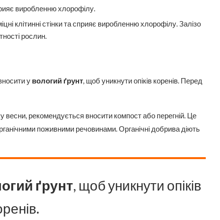
 сприяє виробленню хлорофілу.
 міцні клітинні стінки та сприяє виробленню хлорофілу. Залізо
тності рослин.
 вносити у
вологий ґрунт
, щоб уникнути опіків коренів. Перед
атку весни, рекомендується вносити компост або перегній. Це
органічними поживними речовинами. Органічні добрива діють
огий ґрунт
, щоб уникнути опіків
оренів.