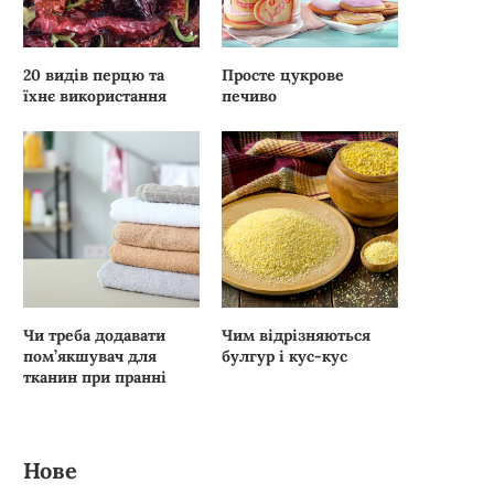
20 видів перцю та
Просте цукрове
їхнє використання
печиво
Чи треба додавати
Чим відрізняються
пом’якшувач для
булгур і кус-кус
тканин при пранні
Нове