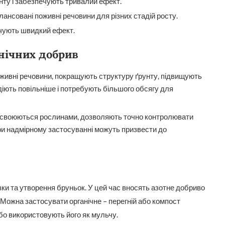
нту і забезпечують тривалий ефект.
алансовані поживні речовини для різних стадій росту.
ечують швидкий ефект.
нічних добрив
оживні речовини, покращують структуру ґрунту, підвищують
діють повільніше і потребують більшого обсягу для
асвоюються рослинами, дозволяють точно контролювати
ри надмірному застосуванні можуть призвести до
зки та утворення бруньок. У цей час вносять азотне добриво
Можна застосувати органічне – перегній або компост
о використовують його як мульчу.