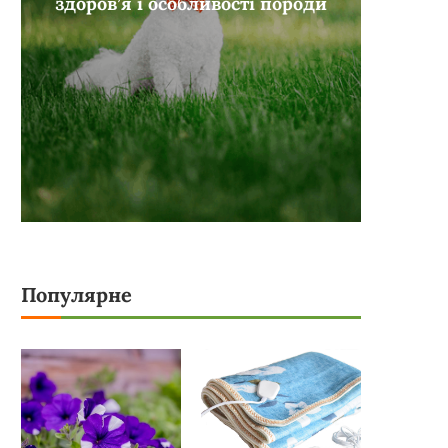
здоров’я і особливості породи
Популярне