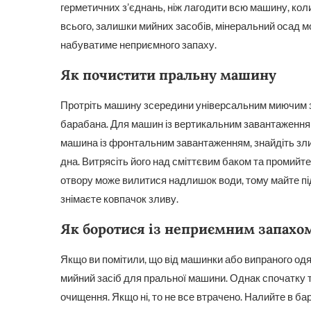
герметичних з’єднань, ніж лагодити всю машину, коли
всього, залишки мийних засобів, мінеральний осад м
набуватиме неприємного запаху.
Як почистити пральну машину
Протріть машину зсередини універсальним миючим з
барабана. Для машин із вертикальним завантаженням в
машина із фронтальним завантаженням, знайдіть зли
дна. Витрясіть його над сміттєвим баком та промийте
отвору може вилитися надлишок води, тому майте під
знімаєте ковпачок зливу.
Як боротися із неприємним запахо
Якщо ви помітили, що від машинки або випраного од
мийний засіб для пральної машини. Однак спочатку т
очищення. Якщо ні, то не все втрачено. Налийте в бар