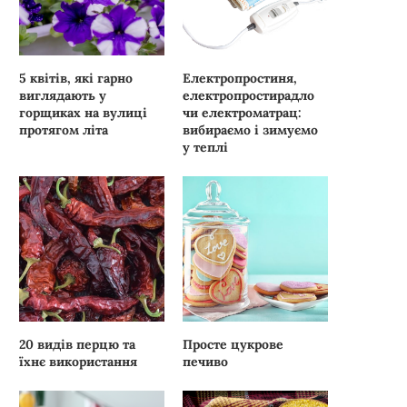
5 квітів, які гарно
Електропростиня,
виглядають у
електропростирадло
горщиках на вулиці
чи електроматрац:
протягом літа
вибираємо і зимуємо
у теплі
20 видів перцю та
Просте цукрове
їхнє використання
печиво