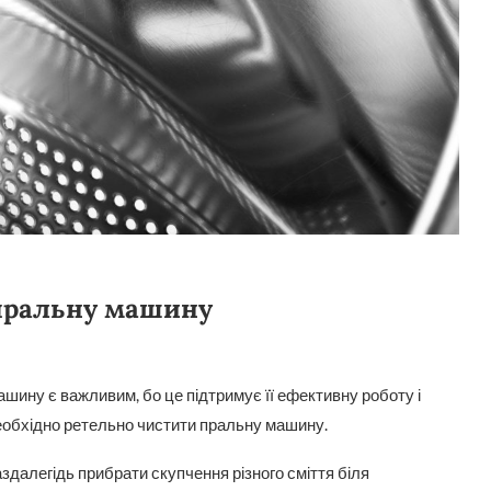
 пральну машину
ашину є важливим, бо це підтримує її ефективну роботу і
еобхідно ретельно чистити пральну машину.
аздалегідь прибрати скупчення різного сміття біля