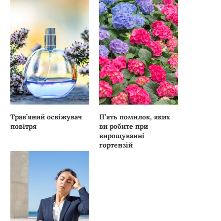
Трав’яний освіжувач
П’ять помилок, яких
повітря
ви робите при
вирощуванні
гортензій