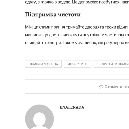
одягу, з гарячою водою. Це допоможе позбутися наки
Підтримка чистоти
Між циклами прання тримайте дверцята трохи відчи
машини, що дасть висохнути внутрішнім частинам та 
очищайте фільтри. Також у машинах, які регулярно 
ПРАЛЬНА МАШИНА
ЯК ЧИСТИТИ
ЯК ЧИСТИТИ ПРАЛ
0 коментарів
ENATERADA