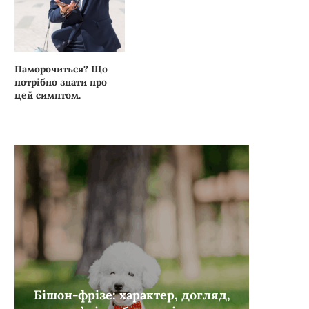
Паморочиться? Що
потрібно знати про
цей симптом.
Бішон-фрізе: характер, догляд,