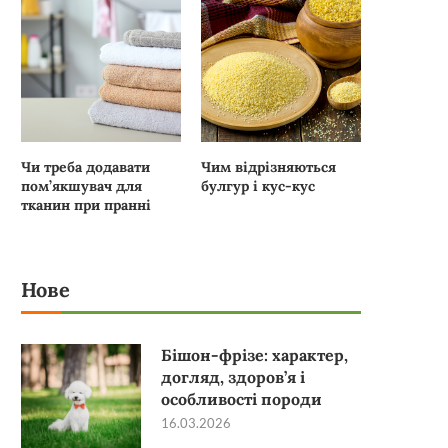
Чи треба додавати
Чим відрізняються
пом’якшувач для
булгур і кус-кус
тканин при пранні
Нове
Бішон-фрізе: характер,
догляд, здоров’я і
особливості породи
16.03.2026