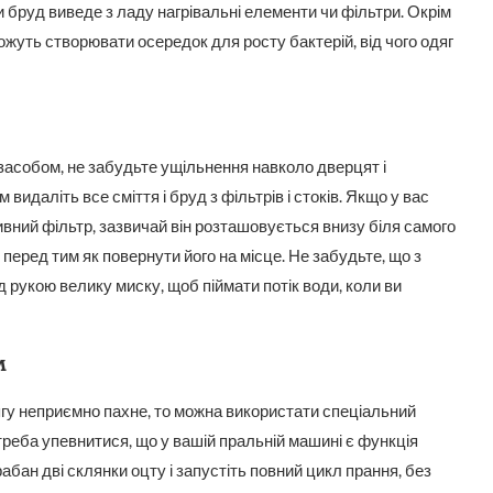
 бруд виведе з ладу нагрівальні елементи чи фільтри. Окрім
ожуть створювати осередок для росту бактерій, від чого одяг
асобом, не забудьте ущільнення навколо дверцят і
идаліть все сміття і бруд з фільтрів і стоків. Якщо у вас
вний фільтр, зазвичай він розташовується внизу біля самого
 перед тим як повернути його на місце. Не забудьте, що з
 рукою велику миску, щоб піймати потік води, коли ви
м
ягу неприємно пахне, то можна використати спеціальний
реба упевнитися, що у вашій пральній машині є функція
абан дві склянки оцту і запустіть повний цикл прання, без