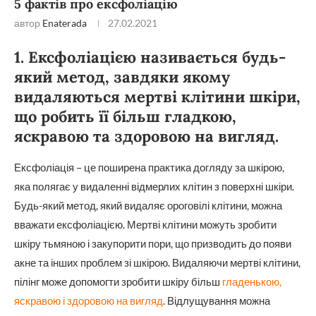
5 фактів про ексфоліацію
автор
Enaterada
27.02.2021
1. Ексфоліацією називається будь-
який метод, завдяки якому
видаляються мертві клітини шкіри,
що робить її більш гладкою,
яскравою та здоровою на вигляд.
Ексфоліація – це поширена практика догляду за шкірою,
яка полягає у видаленні відмерлих клітин з поверхні шкіри.
Будь-який метод, який видаляє ороговілі клітини, можна
вважати ексфоліацією. Мертві клітини можуть зробити
шкіру тьмяною і закупорити пори, що призводить до появи
акне та інших проблем зі шкірою. Видаляючи мертві клітини,
пілінг може допомогти зробити шкіру більш
гладенькою,
яскравою і здоровою на вигляд
. Відлущування можна