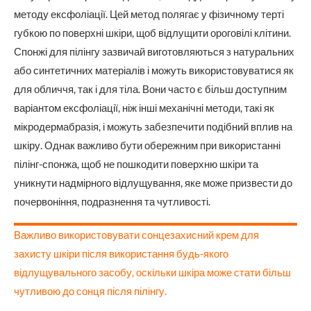
методу ексфоліації. Цей метод полягає у фізичному терті
губкою по поверхні шкіри, щоб відлущити ороговілі клітини.
Спонжі для пілінгу зазвичай виготовляються з натуральних
або синтетичних матеріалів і можуть використовуватися як
для обличчя, так і для тіла. Вони часто є більш доступним
варіантом ексфоліації, ніж інші механічні методи, такі як
мікродермабразія, і можуть забезпечити подібний вплив на
шкіру. Однак важливо бути обережним при використанні
пілінг-спонжа, щоб не пошкодити поверхню шкіри та
уникнути надмірного відлущування, яке може призвести до
почервоніння, подразнення та чутливості.
Важливо використовувати сонцезахисний крем для
захисту шкіри після використання будь-якого
відлущувального засобу, оскільки шкіра може стати більш
чутливою до сонця після пілінгу.