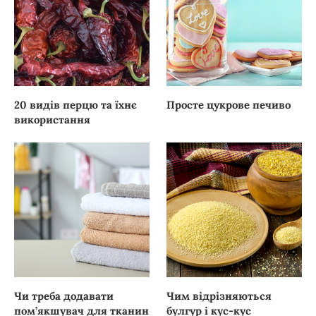
20 видів перцю та їхнє
Просте цукрове печиво
використання
Чи треба додавати
Чим відрізняються
пом’якшувач для тканин
булгур і кус-кус