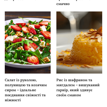
смачно
Салат із руколою,
Рис із шафраном та
полуницею та козячим
мигдалем – вишуканий
сиром – ідеальне
гарнір, який здивує
поєднання свіжості та
своїм смаком
ніжності