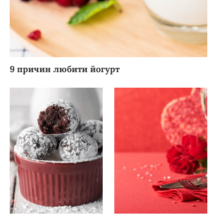
9 причин любити йогурт