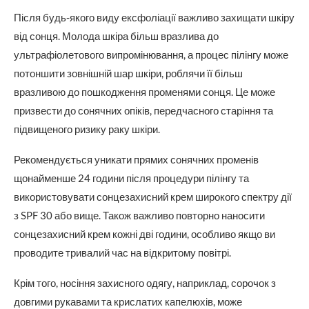
Після будь-якого виду ексфоліації важливо захищати шкіру
від сонця. Молода шкіра більш вразлива до
ультрафіолетового випромінювання, а процес пілінгу може
потоншити зовнішній шар шкіри, роблячи її більш
вразливою до пошкодження променями сонця. Це може
призвести до сонячних опіків, передчасного старіння та
підвищеного ризику раку шкіри.
Рекомендується уникати прямих сонячних променів
щонайменше 24 години після процедури пілінгу та
використовувати сонцезахисний крем широкого спектру дії
з SPF 30 або вище. Також важливо повторно наносити
сонцезахисний крем кожні дві години, особливо якщо ви
проводите тривалий час на відкритому повітрі.
Крім того, носіння захисного одягу, наприклад, сорочок з
довгими рукавами та крислатих капелюхів, може