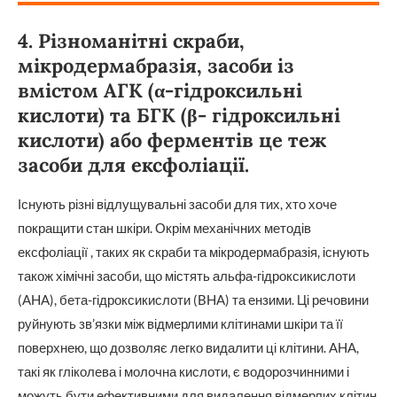
4. Різноманітні скраби,
мікродермабразія, засоби із
вмістом AГК (α-гідроксильні
кислоти) та БГК (β- гідроксильні
кислоти) або ферментів це теж
засоби для ексфоліації.
Існують різні відлущувальні засоби для тих, хто хоче
покращити стан шкіри. Окрім механічних методів
ексфоліації , таких як скраби та мікродермабразія, існують
також хімічні засоби, що містять альфа-гідроксикислоти
(AHA), бета-гідроксикислоти (BHA) та ензими. Ці речовини
руйнують зв’язки між відмерлими клітинами шкіри та її
поверхнею, що дозволяє легко видалити ці клітини. AHA,
такі як гліколева і молочна кислоти, є водорозчинними і
можуть бути ефективними для видалення відмерлих клітин