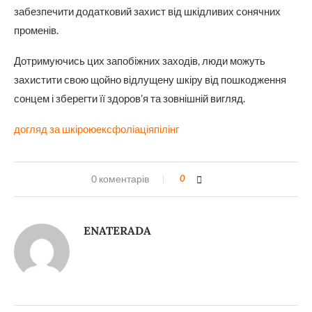
забезпечити додатковий захист від шкідливих сонячних
променів.
Дотримуючись цих запобіжних заходів, люди можуть
захистити свою щойно відлущену шкіру від пошкодження
сонцем і зберегти її здоров’я та зовнішній вигляд.
догляд за шкірою
ексфоліація
пілінг
0 коментарів
0
ENATERADA