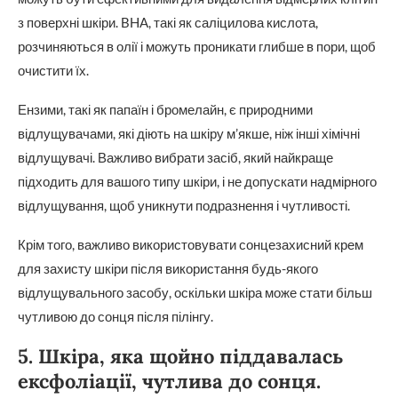
з поверхні шкіри. BHA, такі як саліцилова кислота,
розчиняються в олії і можуть проникати глибше в пори, щоб
очистити їх.
Ензими, такі як папаїн і бромелайн, є природними
відлущувачами, які діють на шкіру м’якше, ніж інші хімічні
відлущувачі. Важливо вибрати засіб, який найкраще
підходить для вашого типу шкіри, і не допускати надмірного
відлущування, щоб уникнути подразнення і чутливості.
Крім того, важливо використовувати сонцезахисний крем
для захисту шкіри після використання будь-якого
відлущувального засобу, оскільки шкіра може стати більш
чутливою до сонця після пілінгу.
5. Шкіра, яка щойно піддавалась
ексфоліації, чутлива до сонця.