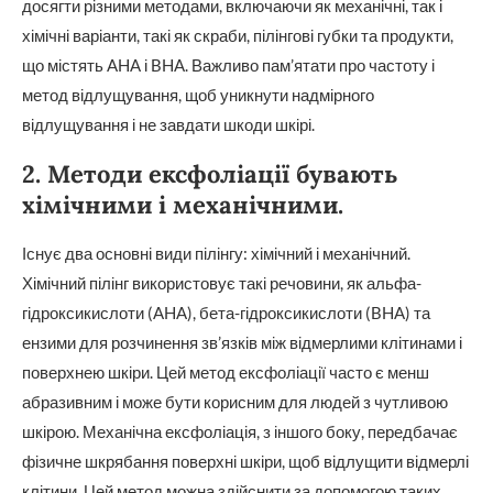
досягти різними методами, включаючи як механічні, так і
хімічні варіанти, такі як скраби, пілінгові губки та продукти,
що містять AHA і BHA. Важливо пам’ятати про частоту і
метод відлущування, щоб уникнути надмірного
відлущування і не завдати шкоди шкірі.
2. Методи ексфоліації бувають
хімічними і механічними.
Існує два основні види пілінгу: хімічний і механічний.
Хімічний пілінг використовує такі речовини, як альфа-
гідроксикислоти (AHA), бета-гідроксикислоти (BHA) та
ензими для розчинення зв’язків між відмерлими клітинами і
поверхнею шкіри. Цей метод ексфоліації часто є менш
абразивним і може бути корисним для людей з чутливою
шкірою. Механічна ексфоліація, з іншого боку, передбачає
фізичне шкрябання поверхні шкіри, щоб відлущити відмерлі
клітини. Цей метод можна здійснити за допомогою таких