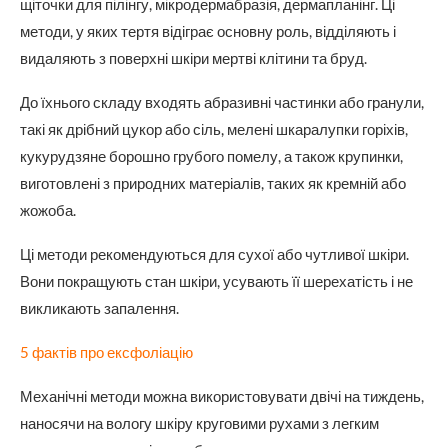
щіточки для пілінгу, мікродермабразія, дермапланінг. Ці
методи, у яких тертя відіграє основну роль, відділяють і
видаляють з поверхні шкіри мертві клітини та бруд.
До їхнього складу входять абразивні частинки або гранули,
такі як дрібний цукор або сіль, мелені шкаралупки горіхів,
кукурудзяне борошно грубого помелу, а також крупинки,
виготовлені з природних матеріалів, таких як кремній або
жожоба.
Ці методи рекомендуються для сухої або чутливої шкіри.
Вони покращують стан шкіри, усувають її шерехатість і не
викликають запалення.
5 фактів про ексфоліацію
Механічні методи можна використовувати двічі на тиждень,
наносячи на вологу шкіру круговими рухами з легким