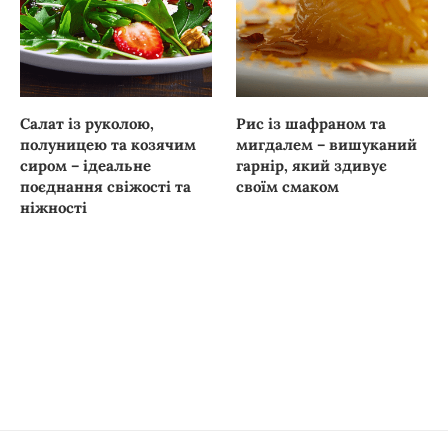
Салат із руколою,
Рис із шафраном та
полуницею та козячим
мигдалем – вишуканий
сиром – ідеальне
гарнір, який здивує
поєднання свіжості та
своїм смаком
ніжності