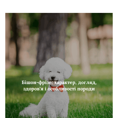
Бішон-фрізе: характер, догляд,
здоров’я і особливості породи