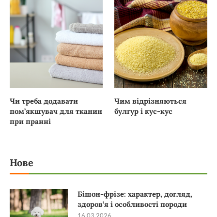
Чи треба додавати
Чим відрізняються
пом’якшувач для тканин
булгур і кус-кус
при пранні
Нове
Бішон-фрізе: характер, догляд,
здоров’я і особливості породи
16.03.2026