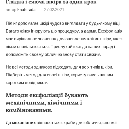
Гладка і сяюча шкіра за один крок
автор
Enaterada
27.02.2021
Пілінг допомагає шкірі чудово виглядати у будь-якому віці.
Багато жінок ігнорують цю процедуру, а дарма. Ексфоліація
має вирішальне значення для оновлення клітин шкіри, яке з
віком сповільнюється. Прислухайтеся до наших порад і
допоможіть своєму обличчю знову стати свіжим.
Не всі методи однаково підходять для всіх типів шкіри.
Підберіть метод для своєї шкіри, користуючись нашим
коротким довідником.
Методи ексфоліації бувають
механічними, хімічними і
комбінованими.
До
механічних
відносяться скраби для обличчя, спонжі і