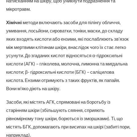
натисканням на шкіру, щоб уникнути подразнення та
мікротравм.
Хімічні
методи включають засоби для пілінгу обличчя,
умивання, лосьйони, сироватки, тоніки, маски, до складу
яких входять кислоти або ензими, які послаблюють зв’язок
між мертвими клітинам шкіри, внаслідок чого їх стає легко
усунути. До згаданих кислот відносяться α-гідроксильні
кислоти (АГК) – гліколева, молочна, лимонна та мигдальна
кислоти; β- гідроксильні кислоти (БГК) – саліцилова
кислота. Ензими отримують з таких фруктів, як папайя.
Вони м’яко діють на шкіру.
Засоби, які містять АГК, спрямовані на боротьбу із
старінням шкіри (збільшують сяяння, сприяють
рівномірному тону шкіри, борються із зморшками). Ті, що
містять БГК, допомагають при висипах на шкірі (забиті пори,
наприклад).