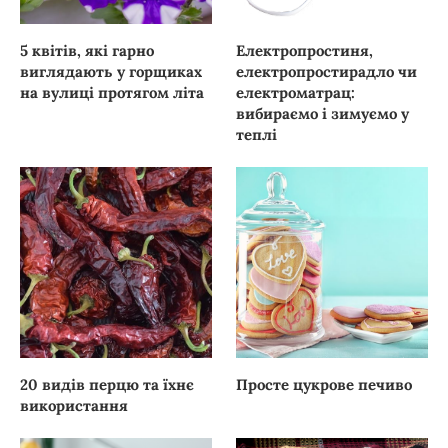
5 квітів, які гарно
Електропростиня,
виглядають у горщиках
електропростирадло чи
на вулиці протягом літа
електроматрац:
вибираємо і зимуємо у
теплі
20 видів перцю та їхнє
Просте цукрове печиво
використання