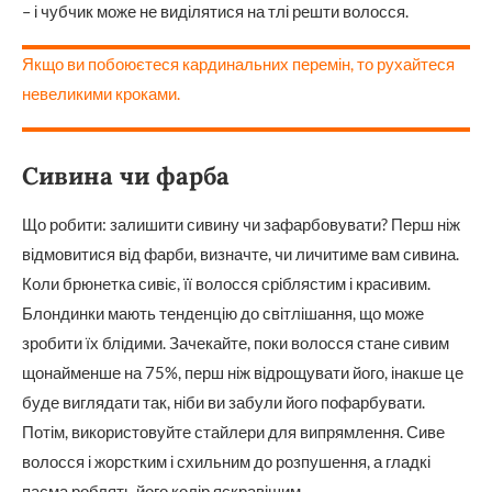
– і чубчик може не виділятися на тлі решти волосся.
Якщо ви побоюєтеся кардинальних перемін, то рухайтеся
невеликими кроками.
Сивина чи фарба
Що робити: залишити сивину чи зафарбовувати? Перш ніж
відмовитися від фарби, визначте, чи личитиме вам сивина.
Коли брюнетка сивіє, її волосся сріблястим і красивим.
Блондинки мають тенденцію до світлішання, що може
зробити їх блідими. Зачекайте, поки волосся стане сивим
щонайменше на 75%, перш ніж відрощувати його, інакше це
буде виглядати так, ніби ви забули його пофарбувати.
Потім, використовуйте стайлери для випрямлення. Сиве
волосся і жорстким і схильним до розпушення, а гладкі
пасма роблять його колір яскравішим.