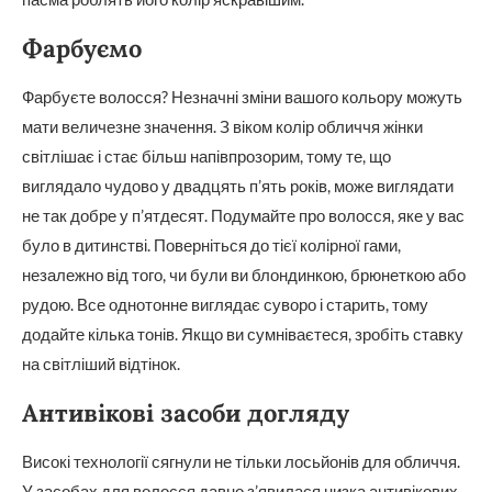
Фарбуємо
Фарбуєте волосся? Незначні зміни вашого кольору можуть
мати величезне значення. З віком колір обличчя жінки
світлішає і стає більш напівпрозорим, тому те, що
виглядало чудово у двадцять п’ять років, може виглядати
не так добре у п’ятдесят. Подумайте про волосся, яке у вас
було в дитинстві. Поверніться до тієї колірної гами,
незалежно від того, чи були ви блондинкою, брюнеткою або
рудою. Все однотонне виглядає суворо і старить, тому
додайте кілька тонів. Якщо ви сумніваєтеся, зробіть ставку
на світліший відтінок.
Антивікові засоби догляду
Високі технології сягнули не тільки лосьйонів для обличчя.
У засобах для волосся давно з’явилася низка антивікових