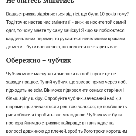
Не бійтесь мінятись
Ваша стрижка відрізняється від тієї, що була 10 років тому?
Тоді точно настав час змінити її – ви ж не носите той самий
одяг, то чому маєте ту саму зачіску! Якщо ви побоюєтеся
кардинальних перемін, то рухайтеся невеликими кроками
до мети – бути впевненою, що волосся не старить вас.
Обережно – чубчик
Чубчик може маскувати зморшки на лобі, проте це не
завжди працює. Тупий чубчик, що звисає прямо через лоб,
підходить не всім. Він може підкреслити ознаки старіння і
більш зрілу шкіру. Спробуйте чубчик, зачесаний набік, з
шарами, що зливаються з рештою волосся; це пом’якшить
риси обличчя і зробить вас молодшою. Чубчик має бути
пропорційним до стрижки; найкраще він виглядає на
волоссі довжиною до плечей, зробіть його трохи коротшим