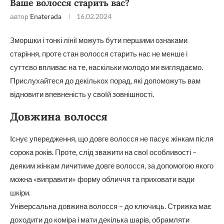
Ваше волосся старить вас?
автор
Enaterada
16.02.2024
Зморшки і тонкі лінії можуть бути першими ознаками
старіння, проте стан волосся старить нас не менше і
суттєво впливає на те, наскільки молодо ми виглядаємо.
Прислухайтеся до декількох порад, які допоможуть вам
відновити впевненість у своїй зовнішності.
Довжина волосся
Існує упередження, що довге волосся не пасує жінкам після
сорока років. Проте, слід зважити на свої особливості –
деяким жінкам личитиме довге волосся, за допомогою якого
можна «виправити» форму обличчя та приховати вади
шкіри.
Універсальна довжина волосся – до ключиць. Стрижка має
доходити до коміра і мати декілька шарів, обрамляти