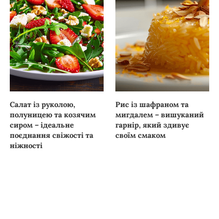
Салат із руколою,
Рис із шафраном та
полуницею та козячим
мигдалем – вишуканий
сиром – ідеальне
гарнір, який здивує
поєднання свіжості та
своїм смаком
ніжності