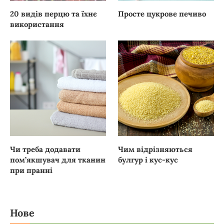
20 видів перцю та їхнє
Просте цукрове печиво
використання
Чи треба додавати
Чим відрізняються
пом’якшувач для тканин
булгур і кус-кус
при пранні
Нове