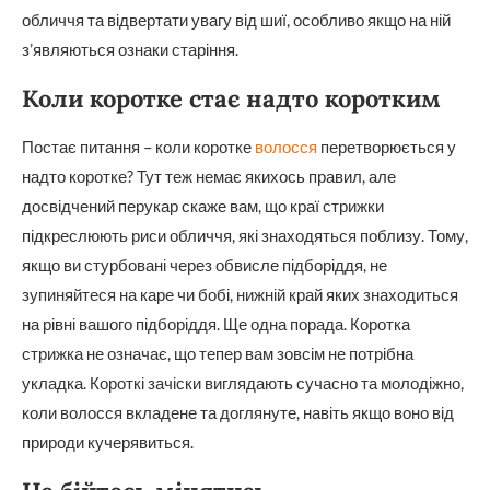
обличчя та відвертати увагу від шиї, особливо якщо на ній
з’являються ознаки старіння.
Коли коротке стає надто коротким
Постає питання – коли коротке
волосся
перетворюється у
надто коротке? Тут теж немає якихось правил, але
досвідчений перукар скаже вам, що краї стрижки
підкреслюють риси обличчя, які знаходяться поблизу. Тому,
якщо ви стурбовані через обвисле підборіддя, не
зупиняйтеся на каре чи бобі, нижній край яких знаходиться
на рівні вашого підборіддя. Ще одна порада. Коротка
стрижка не означає, що тепер вам зовсім не потрібна
укладка. Короткі зачіски виглядають сучасно та молодіжно,
коли волосся вкладене та доглянуте, навіть якщо воно від
природи кучерявиться.