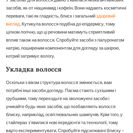
засобів, як-от ніацинамід і кофеїн. Вони надають косметичні
переваги, такі як гладкість, блиск і загальний
здоровий
вигляд
. Кутикула волосся подібна до епідермісу, тому
цілком логічно, що ці речовини матимуть сприятливий
вплив також на волосся. Спробуйте засоби з гіалуронатом
натрію, поширеним компонентом для догляду за шкірою,
котрий затримує вологу.
Укладка волосся
Оскільки з віком структура волосся змінюється, вам
потрібні інші засоби догляду. Пасма стають сухішими і
грубшими, тому переходьте на зволожуючі засоби і
уникайте будь-яких засобів, що позбавляють волосся
блиску, наприклад, освітлювальних шампунів. Крім того, у
стайлерах з’явилися нові інгредієнти та технології, тому
варто експериментувати. Спробуйте підсилювачі блиску –