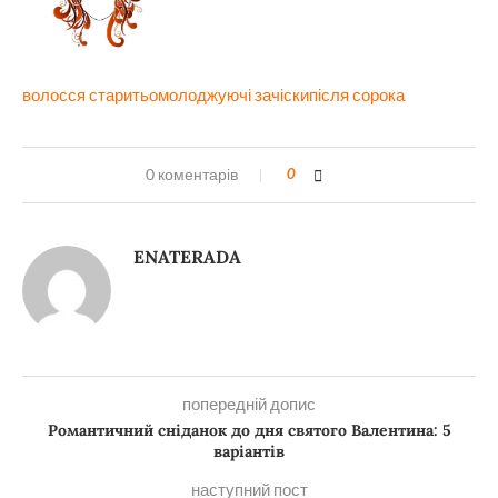
волосся старить
омолоджуючі зачіски
після сорока
0 коментарів
0
ENATERADA
попередній допис
Романтичний сніданок до дня святого Валентина: 5
варіантів
наступний пост