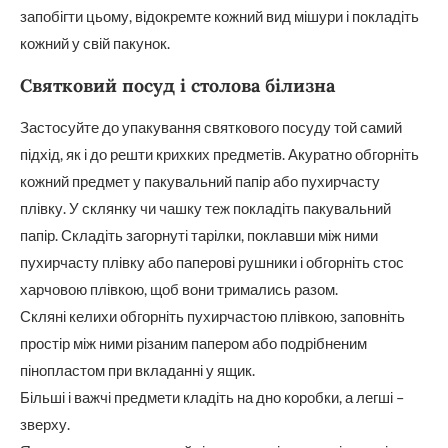
запобігти цьому, відокремте кожний вид мішури і покладіть
кожний у свій пакунок.
Святковий посуд і столова білизна
Застосуйте до упакування святкового посуду той самий
підхід, як і до решти крихких предметів. Акуратно обгорніть
кожний предмет у пакувальний папір або пухирчасту
плівку. У склянку чи чашку теж покладіть пакувальний
папір. Складіть загорнуті тарілки, поклавши між ними
пухирчасту плівку або паперові рушники і обгорніть стос
харчовою плівкою, щоб вони тримались разом.
Скляні келихи обгорніть пухирчастою плівкою, заповніть
простір між ними різаним папером або подрібненим
пінопластом при вкладанні у ящик.
Більші і важчі предмети кладіть на дно коробки, а легші –
зверху.