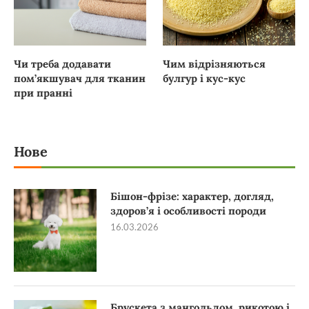
Чи треба додавати
Чим відрізняються
пом’якшувач для тканин
булгур і кус-кус
при пранні
Нове
Бішон-фрізе: характер, догляд,
здоров’я і особливості породи
16.03.2026
Брускета з мангольдом, рикотою і