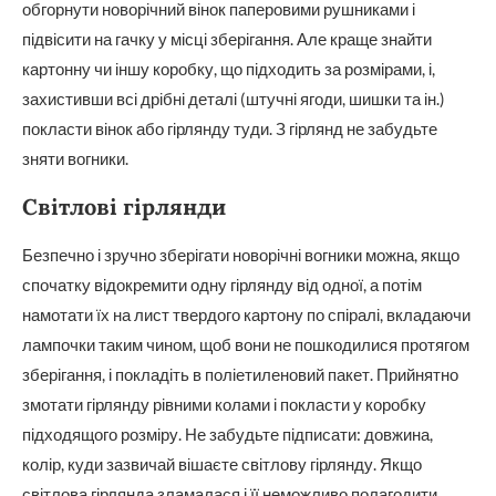
обгорнути новорічний вінок паперовими рушниками і
підвісити на гачку у місці зберігання. Але краще знайти
картонну чи іншу коробку, що підходить за розмірами, і,
захистивши всі дрібні деталі (штучні ягоди, шишки та ін.)
покласти вінок або гірлянду туди. З гірлянд не забудьте
зняти вогники.
Світлові гірлянди
Безпечно і зручно зберігати новорічні вогники можна, якщо
спочатку відокремити одну гірлянду від одної, а потім
намотати їх на лист твердого картону по спіралі, вкладаючи
лампочки таким чином, щоб вони не пошкодилися протягом
зберігання, і покладіть в поліетиленовий пакет. Прийнятно
змотати гірлянду рівними колами і покласти у коробку
підходящого розміру. Не забудьте підписати: довжина,
колір, куди зазвичай вішаєте світлову гірлянду. Якщо
світлова гірлянда зламалася і її неможливо полагодити,