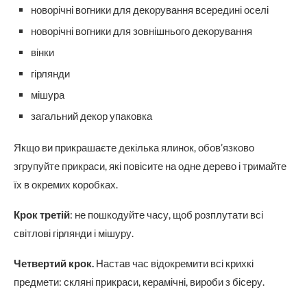
новорічні вогники для декорування всередині оселі
новорічні вогники для зовнішнього декорування
вінки
гірлянди
мішура
загальний декор упаковка
Якщо ви прикрашаєте декілька ялинок, обов’язково
згрупуйте прикраси, які повісите на одне дерево і тримайте
їх в окремих коробках.
Крок третій
: не пошкодуйте часу, щоб розплутати всі
світлові гірлянди і мішуру.
Четвертий крок.
Настав час відокремити всі крихкі
предмети: скляні прикраси, керамічні, вироби з бісеру.