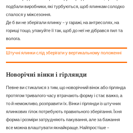
подбали виробники, які турбуються, щоб ялинкам солодко
спалося у міжсезоння.
Де б ви не зберігали ялинку – у гаражі, на антресолях, на
горищі тощо, упакуйте її так, щоб до неї не дібрався пил та
волога.
Штучні ялинки слід зберігати у вертикальному положенні
Новорічні вінки і гірлянди
Певне ви стикалися з тим, що новорічний вінок або гірлянда
протягом тривалого часу втрачають форму і стає важко, а
то й неможливо, розправити їх. Вінки і гірлянди із штучних
ялинкових гілок потребують правильного зберігання. Їхня
форма і розміри затрудняють пакування, але за бажання
все можна влаштувати якнайкраще. Найпростіше –