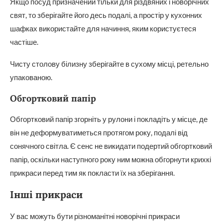
Якщо посуд призначений тільки для різдвяних і новорічних
свят, то зберігайте його десь подалі, а простір у кухонних
шафках використайте для начиння, яким користуєтеся
частіше.
Чисту столову білизну зберігайте в сухому місці, ретельно
упакованою.
Обгортковий папір
Обгортковий папір згорніть у рулони і покладіть у місце, де
він не деформуватиметься протягом року, подалі від
сонячного світла. Є сенс не викидати подертий обгортковий
папір, оскільки наступного року ним можна обгорнути крихкі
прикраси перед тим як покласти їх на зберігання.
Інші прикраси
У вас можуть бути різноманітні новорічні прикраси