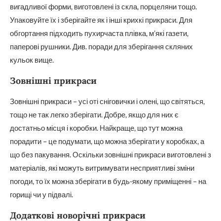
вигадливої форми, виготовлені із скла, порцеляни тощо.
Упаковуйте їх і зберігайте як і інші крихкі прикраси. Для
обгортання підходить пухирчаста плівка, м’які газети,
паперові рушники. Див. поради для зберігання скляних
кульок вище.
Зовнішні прикраси
Зовнішні прикраси – усі оті сніговички і олені, що світяться,
тощо не так легко зберігати. Добре, якщо для них є
достатньо місця і коробки. Найкраще, що тут можна
порадити – це подумати, що можна зберігати у коробках, а
що без пакування. Оскільки зовнішні прикраси виготовлені з
матеріалів, які можуть витримувати несприятливі зміни
погоди, то їх можна зберігати в будь-якому приміщенні – на
горищі чи у підвалі.
Додаткові новорічні прикраси