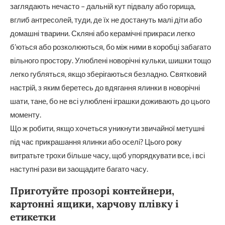
заглядають нечасто – дальній кут підвалу або горища,
вглиб антресолей, туди, де їх не достануть малі діти або
домашні тварини. Скляні або керамічні прикраси легко
б’ються або розколюються, бо між ними в коробці забагато
вільного простору. Улюблені новорічні кульки, шишки тощо
легко губляться, якщо зберігаються безладно. Святковий
настрій, з яким беретесь до вдягання ялинки в новорічні
шати, тане, бо не всі улюблені іграшки доживають до цього
моменту.
Що ж робити, якщо хочеться уникнути звичайної метушні
під час прикрашання ялинки або оселі? Цього року
витратьте трохи більше часу, щоб упорядкувати все, і всі
наступні рази ви заощадите багато часу.
Приготуйте прозорі контейнери,
картонні ящики, харчову плівку і
етикетки