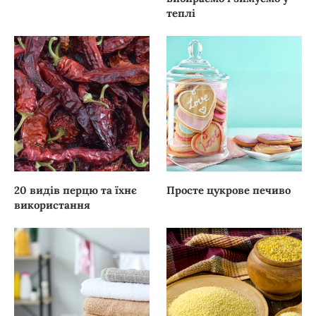
теплі
20 видів перцю та їхнє
Просте цукрове печиво
використання