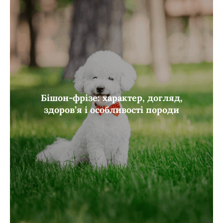
Бішон-фрізе: характер, догляд,
здоров’я і особливості породи