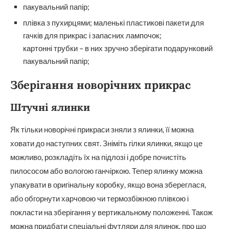
пакувальний папір;
плівка з пухирцями; маленькі пластикові пакети для
гачків для прикрас і запасних лампочок;
картонні трубки – в них зручно зберігати подарунковий
пакувальний папір;
Зберігання новорічних прикрас
Штучні ялинки
Як тільки новорічні прикраси зняли з ялинки, її можна
ховати до наступних свят. Зніміть гілки ялинки, якщо це
можливо, розкладіть їх на підлозі і добре почистіть
пилососом або вологою ганчіркою. Тепер ялинку можна
упакувати в оригінальну коробку, якщо вона збереглася,
або обгорнути харчовою чи термозбіжною плівкою і
покласти на зберігання у вертикальному положенні. Також
можна придбати спеціальні футляри для ялинок, про що