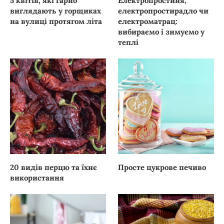
5 квітів, які гарно
Електропростиня,
виглядають у горщиках
електропростирадло чи
на вулиці протягом літа
електроматрац:
вибираємо і зимуємо у
теплі
20 видів перцю та їхнє
Просте цукрове печиво
використання