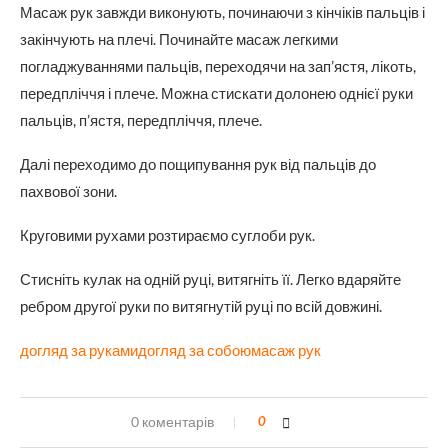
Масаж рук завжди виконують, починаючи з кінчіків пальців і
закінчують на плечі. Починайте масаж легкими
погладжуваннями пальців, переходячи на зап’ястя, лікоть,
передпліччя і плече. Можна стискати долонею однієї руки
пальців, п’ястя, передпліччя, плече.
Далі переходимо до пощипування рук від пальців до
пахвової зони.
Круговими рухами розтираємо суглоби рук.
Стисніть кулак на одній руці, витягніть її. Легко вдаряйте
ребром другої руки по витягнутій руці по всій довжині.
догляд за руками
догляд за собою
масаж рук
0 коментарів
0