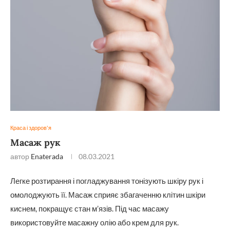
Краса і здоров'я
Масаж рук
автор
Enaterada
08.03.2021
Легке розтирання і погладжування тонізують шкіру рук і
омолоджують її. Масаж сприяє збагаченню клітин шкіри
киснем, покращує стан м’язів. Під час масажу
використовуйте масажну олію або крем для рук.