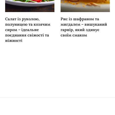
Салат із руколою,
Рис із шафраном та
полуницею та козячим
мигдалем – вишуканий
сиром – ідеальне
гарнір, який здивує
поєднання свіжості та
своїм смаком
ніжності