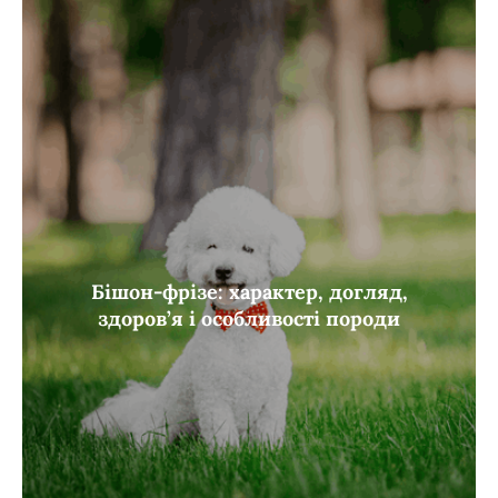
Бішон-фрізе: характер, догляд,
здоров’я і особливості породи