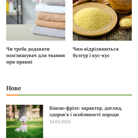
Чи треба додавати
Чим відрізняються
пом’якшувач для тканин
булгур і кус-кус
при пранні
Нове
Бішон-фрізе: характер, догляд,
здоров’я і особливості породи
16.03.2026