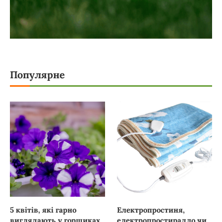
Популярне
5 квітів, які гарно
Електропростиня,
виглядають у горщиках
електропростирадло чи