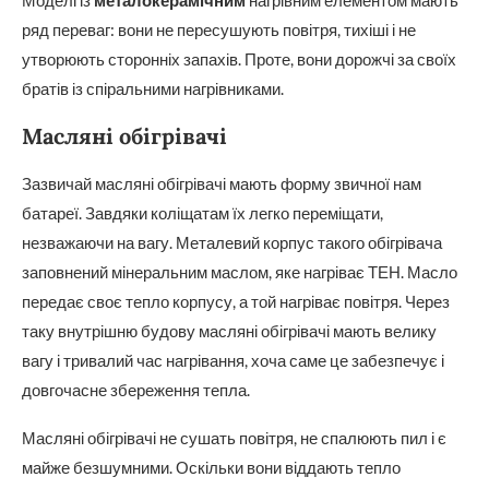
Моделі із
металокерамічним
нагрівним елементом мають
ряд переваг: вони не пересушують повітря, тихіші і не
утворюють сторонніх запахів. Проте, вони дорожчі за своїх
братів із спіральними нагрівниками.
Масляні обігрівачі
Зазвичай масляні обігрівачі мають форму звичної нам
батареї. Завдяки коліщатам їх легко переміщати,
незважаючи на вагу. Металевий корпус такого обігрівача
заповнений мінеральним маслом, яке нагріває ТЕН. Масло
передає своє тепло корпусу, а той нагріває повітря. Через
таку внутрішню будову масляні обігрівачі мають велику
вагу і тривалий час нагрівання, хоча саме це забезпечує і
довгочасне збереження тепла.
Масляні обігрівачі не сушать повітря, не спалюють пил і є
майже безшумними. Оскільки вони віддають тепло