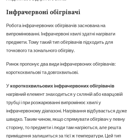
Інфрачервоні обігрівачі
Робота інфрачервоних обігрівачів заснована на
випромінюванні. Інфрачервоні хвилі здатні нагрівати
предмети. Тому такий тип обігрівачів підходить для
точкового та зонального обігріву.
Ринок пропонує два види інфрачервоних обігрівачів:
короткохвильові та довгохвильові.
У
короткохвильових інфрачервоних обігрівачів
нагрівний елемент знаходиться у скляній або кварцовій
трубці і при розжарюванні випромінює хвилі у
інфрачервоному діапазоні. Нагрівання відбувається дуже
швидко. Таким чином, якщо спрямувати обігрівач у певну
сторону, то предмети і люди там нагріються, але решта
приміщення залишиться за тієї ж температури. Цей тип