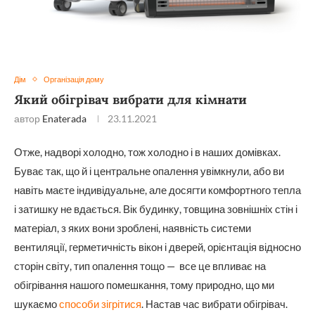
Дім
Організація дому
Який обігрівач вибрати для кімнати
автор
Enaterada
23.11.2021
Отже, надворі холодно, тож холодно і в наших домівках.
Буває так, що й і центральне опалення увімкнули, або ви
навіть маєте індивідуальне, але досягти комфортного тепла
і затишку не вдається. Вік будинку, товщина зовнішніх стін і
матеріал, з яких вони зроблені, наявність системи
вентиляції, герметичність вікон і дверей, орієнтація відносно
сторін світу, тип опалення тощо — все це впливає на
обігрівання нашого помешкання, тому природно, що ми
шукаємо
способи зігрітися
. Настав час вибрати обігрівач.