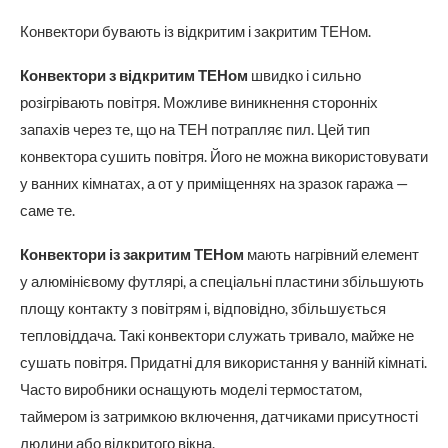
Конвектори бувають із відкритим і закритим ТЕНом.
Конвектори з відкритим ТЕНом
швидко і сильно
розігрівають повітря. Можливе виникнення сторонніх
запахів через те, що на ТЕН потрапляє пил. Цей тип
конвектора сушить повітря. Його не можна використовувати
у ванних кімнатах, а от у приміщеннях на зразок гаража —
саме те.
Конвектори із закритим ТЕНом
мають нагрівний елемент
у алюмінієвому футлярі, а спеціальні пластини збільшують
площу контакту з повітрям і, відповідно, збільшується
тепловіддача. Такі конвектори служать тривало, майже не
сушать повітря. Придатні для використання у ванній кімнаті.
Часто виробники оснащують моделі термостатом,
таймером із затримкою включення, датчиками присутності
людини або відкритого вікна.