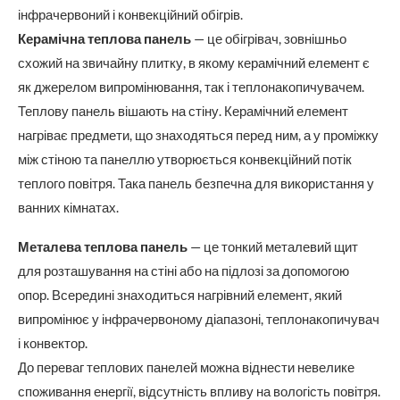
інфрачервоний і конвекційний обігрів.
Керамічна теплова панель
— це обігрівач, зовнішньо
схожий на звичайну плитку, в якому керамічний елемент є
як джерелом випромінювання, так і теплонакопичувачем.
Теплову панель вішають на стіну. Керамічний елемент
нагріває предмети, що знаходяться перед ним, а у проміжку
між стіною та панеллю утворюється конвекційний потік
теплого повітря. Така панель безпечна для використання у
ванних кімнатах.
Металева теплова панель
— це тонкий металевий щит
для розташування на стіні або на підлозі за допомогою
опор. Всередині знаходиться нагрівний елемент, який
випромінює у інфрачервоному діапазоні, теплонакопичувач
і конвектор.
До переваг теплових панелей можна віднести невелике
споживання енергії, відсутність впливу на вологість повітря.