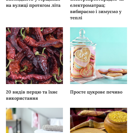
на вулиці протягом літа
електроматрац:
вибираємо і зимуємо у
теплі
20 видів перцю та їхнє
Просте цукрове печиво
використання