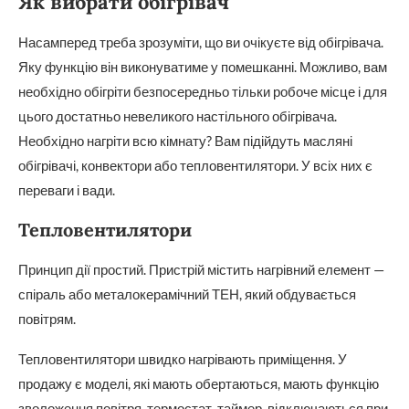
Як вибрати обігрівач
Насамперед треба зрозуміти, що ви очікуєте від обігрівача.
Яку функцію він виконуватиме у помешканні. Можливо, вам
необхідно обігріти безпосередньо тільки робоче місце і для
цього достатньо невеликого настільного обігрівача.
Необхідно нагріти всю кімнату? Вам підійдуть масляні
обігрівачі, конвектори або тепловентилятори. У всіх них є
переваги і вади.
Тепловентилятори
Принцип дії простий. Пристрій містить нагрівний елемент —
спіраль або металокерамічний ТЕН, який обдувається
повітрям.
Тепловентилятори швидко нагрівають приміщення. У
продажу є моделі, які мають обертаються, мають функцію
зволоження повітря, термостат, таймер, відключаються при