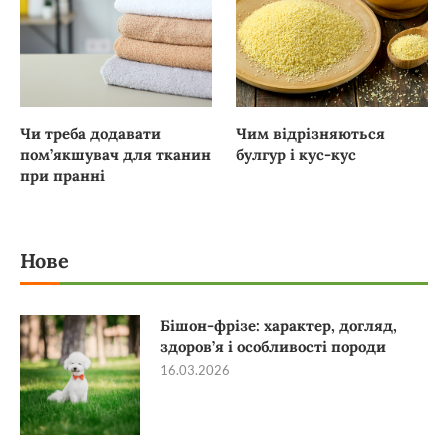
Чи треба додавати
Чим відрізняються
пом’якшувач для тканин
булгур і кус-кус
при пранні
Нове
Бішон-фрізе: характер, догляд,
здоров’я і особливості породи
16.03.2026