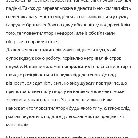
падінні. Також до переваг можна віднести їхню компактність
і невелику вагу. Багато моделей легко вміщаються у сумку,
їх зручно брати з собою на дачу або навіть у подорожі. Крім
того, тепловентилятори недорогі, але із обов’язками
обігрівача справляються.
До вад тепловентиляторів можна віднести шум, який
супроводжує їхню роботу, порівняно нетривалий строк
служби. Нагрівний елемент
спіральних
тепловентиляторів
швидко розігрівається і швидко віддає тепло. До вад
відноситься здатність сильно висушувати повітря і те, що
при потраплянні пилу і ворсу на нагрівний елемент, може
з’явитися запах паленого. Загалом, не можна нічим
накривати тепловентилятори будь-якого типу, а також слід
розташовувати їх подалі від легкозаймистих предметів і
матеріалів.