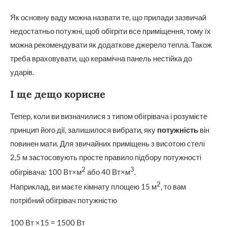
Як основну ваду можна назвати те, що прилади зазвичай
недостатньо потужні, щоб обігріти все приміщення, тому їх
можна рекомендувати як додаткове джерело тепла. Також
треба враховувати, що керамічна панель нестійка до
ударів.
І ще дещо корисне
Тепер, коли ви визначилися з типом обігрівача і розумієте
принцип його дії, залишилося вибрати, яку
потужність
він
повинен мати. Для звичайних приміщень з висотою стелі
2,5 м застосовують просте правило підбору потужності
2
3
обігрівача: 100 Вт×м
або 40 Вт×м
.
2
Наприклад, ви маєте кімнату площею 15 м
, то вам
потрібний обігрівач потужністю
100 Вт ×15 = 1500 Вт