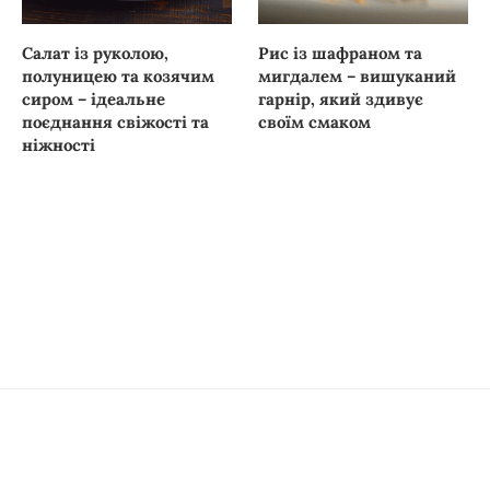
Салат із руколою,
Рис із шафраном та
полуницею та козячим
мигдалем – вишуканий
сиром – ідеальне
гарнір, який здивує
поєднання свіжості та
своїм смаком
ніжності