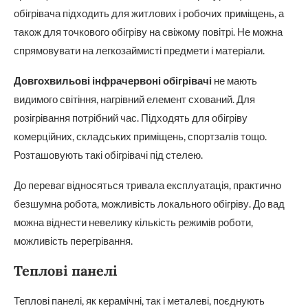
обігрівача підходить для житлових і робочих приміщень, а
також для точкового обігріву на свіжому повітрі. Не можна
спрямовувати на легкозаймисті предмети і матеріали.
Довгохвильові інфрачервоні обігрівачі
не мають
видимого світіння, нагрівний елемент схований. Для
розігрівання потрібний час. Підходять для обігріву
комерційних, складських приміщень, спортзалів тощо.
Розташовують такі обігрівачі під стелею.
До переваг відносяться тривала експлуатація, практично
безшумна робота, можливість локального обігріву. До вад
можна віднести невелику кількість режимів роботи,
можливість перегрівання.
Теплові панелі
Теплові панелі, як керамічні, так і металеві, поєднують