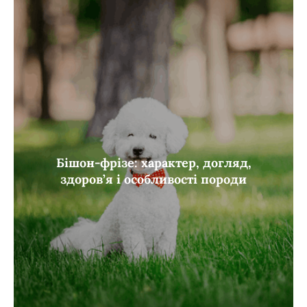
Бішон-фрізе: характер, догляд,
здоров’я і особливості породи