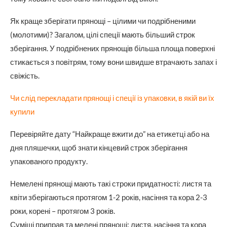
Як краще зберігати прянощі – цілими чи подрібненими
(молотими)? Загалом, цілі спеції мають більший строк
зберігання. У подрібнених прянощів більша площа поверхні
стикається з повітрям, тому вони швидше втрачають запах і
свіжість.
Чи слід перекладати прянощі і спеції із упаковки, в якій ви їх
купили
Перевіряйте дату “Найкраще вжити до” на етикетці або на
дня пляшечки, щоб знати кінцевий строк зберігання
упакованого продукту.
Немелені прянощі мають такі строки придатності: листя та
квіти зберігаються протягом 1-2 років, насіння та кора 2-3
роки, корені – протягом 3 років.
Суміші приправ та мелені прянощі: листя, насіння та кора