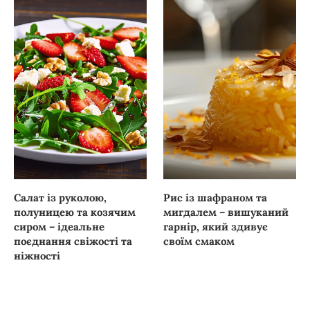
Салат із руколою,
Рис із шафраном та
полуницею та козячим
мигдалем – вишуканий
сиром – ідеальне
гарнір, який здивує
поєднання свіжості та
своїм смаком
ніжності