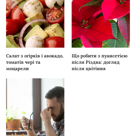
Салат з огірків і авокадо,
Що робити з пуансетією
томатів чері та
після Різдва: догляд
моцарели
після цвітіння