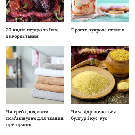
20 видів перцю та їхнє
Просте цукрове печиво
використання
Чи треба додавати
Чим відрізняються
пом’якшувач для тканин
булгур і кус-кус
при пранні