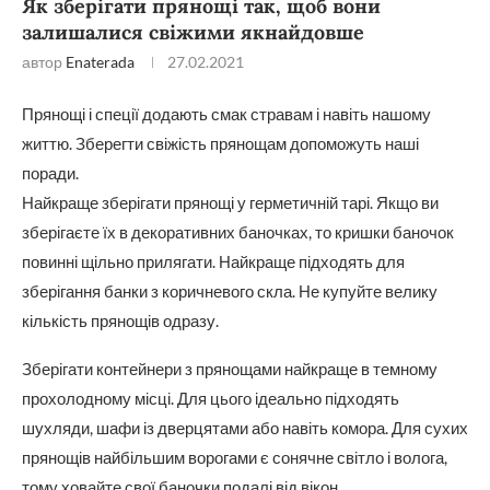
Як зберігати прянощі так, щоб вони
залишалися свіжими якнайдовше
автор
Enaterada
27.02.2021
Прянощі і спеції додають смак стравам і навіть нашому
життю. Зберегти свіжість прянощам допоможуть наші
поради.
Найкраще зберігати прянощі у герметичній тарі. Якщо ви
зберігаєте їх в декоративних баночках, то кришки баночок
повинні щільно прилягати. Найкраще підходять для
зберігання банки з коричневого скла. Не купуйте велику
кількість прянощів одразу.
Зберігати контейнери з прянощами найкраще в темному
прохолодному місці. Для цього ідеально підходять
шухляди, шафи із дверцятами або навіть комора. Для сухих
прянощів найбільшим ворогами є сонячне світло і волога,
тому ховайте свої баночки подалі від вікон.