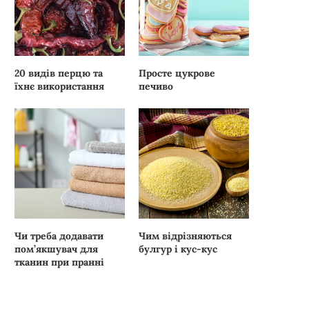
20 видів перцю та
Просте цукрове
їхнє використання
печиво
Чи треба додавати
Чим відрізняються
пом’якшувач для
булгур і кус-кус
тканин при пранні