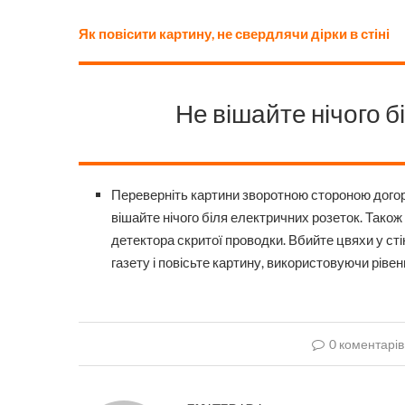
Як повісити картину, не свердлячи дірки в стіні
Не вішайте нічого б
Переверніть картини зворотною стороною догори 
вішайте нічого біля електричних розеток. Також
детектора скритої проводки. Вбийте цвяхи у стін
газету і повісьте картину, використовуючи рівен
0 коментарів