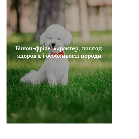
Бішон-фрізе: характер, догляд,
здоров’я і особливості породи