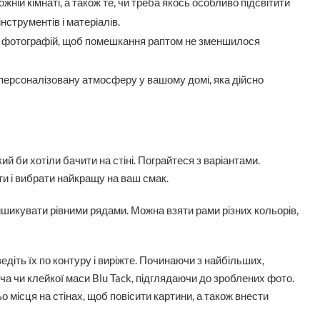
жній кімнаті, а також те, чи треба якось особливо підсвітити
нструментів і матеріалів.
або фотографій, щоб помешкання раптом не зменшилося
 персоналізовану атмосферу у вашому домі, яка дійсно
ий би хотіли бачити на стіні. Пограйтеся з варіантами.
и і вибрати найкращу на ваш смак.
вишикувати рівними рядами. Можна взяти рами різних кольорів,
ведіть їх по контуру і виріжте. Починаючи з найбільших,
ча чи клейкої маси Blu Tack, підглядаючи до зроблених фото.
о місця на стінах, щоб повісити картини, а також внести