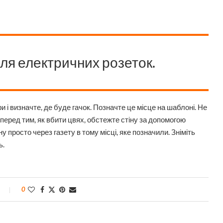
іля електричних розеток.
і визначте, де буде гачок. Позначте це місце на шаблоні. Не
 перед тим, як вбити цвях, обстежте стіну за допомогою
у просто через газету в тому місці, яке позначили. Зніміть
ь.
0