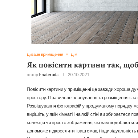
Дизайн приміщення
Дім
Як повісити картини так, щоб
автор
Enaterada
20.10.2021
Повісити картини у приміщенні це завжди хороша ду
простору. Правильне планування та розміщення є к
Розвішування фотографій у продуманому порядку мож
вирішіть, у якій кімнаті і на якій стіні ви збираєтеся
колекція чи просто зображення, які вам подобаються
допоможе підкреслити і ваш смак, і індивідуальніст