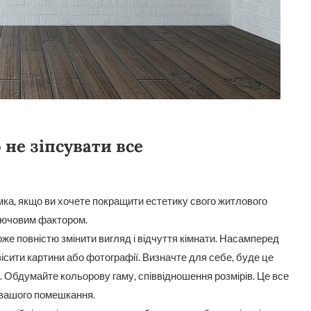
 не зіпсувати все
мка, якщо ви хочете покращити естетику свого житлового
лючовим фактором.
е повністю змінити вигляд і відчуття кімнати. Насамперед
 повісити картини або фотографії. Визначте для себе, буде це
. Обдумайте кольорову гаму, співвідношення розмірів. Це все
ь вашого помешкання.