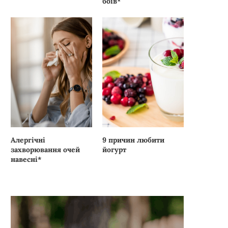
боїв*
Алергічні
9 причин любити
захворювання очей
йогурт
навесні*