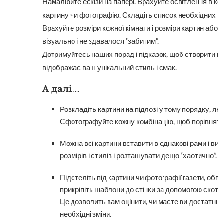
Намалюйте ескізи на папері. Врахуйте освітлення в ко
картину чи фотографію. Складіть список необхідних і
Врахуйте розміри кожної кімнати і розміри картин 
візуально і не здавалося “забитим”.
Дотримуйтесь наших порад і підказок, щоб створити
відображає ваш унікальний стиль і смак.
А далі…
Розкладіть картини на підлозі у тому порядку, як
Сфотографуйте кожну комбінацію, щоб порівнят
Можна всі картини вставити в однакові рами і 
розмірів і стилів і розташувати дещо “хаотично”.
Підстеліть під картини чи фотографії газети, об
прикріпіть шаблони до стінки за допомогою скот
Це дозволить вам оцінити, чи маєте ви достатнь
необхідні зміни.