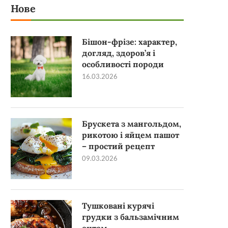
Нове
Бішон-фрізе: характер,
догляд, здоров’я і
особливості породи
16.03.2026
Брускета з мангольдом,
рикотою і яйцем пашот
– простий рецепт
09.03.2026
Тушковані курячі
грудки з бальзамічним