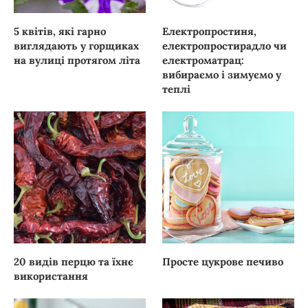
5 квітів, які гарно
Електропростиня,
виглядають у горщиках
електропростирадло чи
на вулиці протягом літа
електроматрац:
вибираємо і зимуємо у
теплі
20 видів перцю та їхнє
Просте цукрове печиво
використання