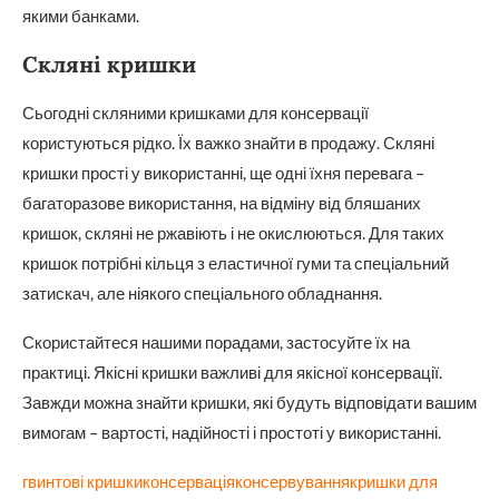
якими банками.
Скляні кришки
Сьогодні скляними кришками для консервації
користуються рідко. Їх важко знайти в продажу. Скляні
кришки прості у використанні, ще одні їхня перевага –
багаторазове використання, на відміну від бляшаних
кришок, скляні не ржавіють і не окислюються. Для таких
кришок потрібні кільця з еластичної гуми та спеціальний
затискач, але ніякого спеціального обладнання.
Скористайтеся нашими порадами, застосуйте їх на
практиці. Якісні кришки важливі для якісної консервації.
Завжди можна знайти кришки, які будуть відповідати вашим
вимогам – вартості, надійності і простоті у використанні.
гвинтові кришки
консервація
консервування
кришки для