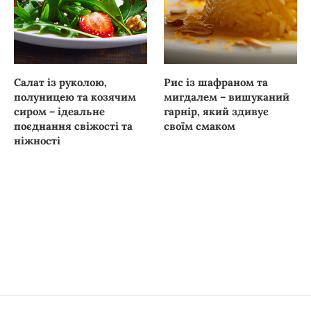
Салат із руколою,
Рис із шафраном та
полуницею та козячим
мигдалем – вишуканий
сиром – ідеальне
гарнір, який здивує
поєднання свіжості та
своїм смаком
ніжності