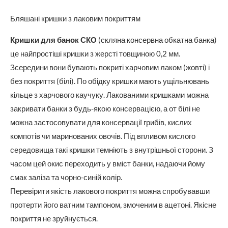
Бляшані кришки з лаковим покриттям
Кришки для банок СКО
(скляна консервна обкатна банка)
це найпростіші кришки з жерсті товщиною 0,2 мм.
Зсередини вони бувають покриті харчовим лаком (жовті) і
без покриття (білі). По обідку кришки мають ущільнювань
кільце з харчового каучуку. Лакованими кришками можна
закривати банки з будь-якою консервацією, а от білі не
можна застосовувати для консервації грибів, кислих
компотів чи маринованих овочів. Під впливом кислого
середовища такі кришки темніють з внутрішньої сторони. З
часом цей окис переходить у вміст банки, надаючи йому
смак заліза та чорно-синій колір.
Перевірити якість лакового покриття можна спробувавши
протерти його ватним тампоном, змоченим в ацетоні. Якісне
покриття не зруйнується.