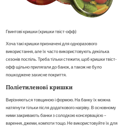
Гвинтові кришки (кришки твіст-офф)
Хоча такі кришки призначені для одноразового
використання, але їх часто використовують декілька
сезонів поспіль. Треба тільки стежити, щоб кришки твіст-
офф щільно прилягали до банок, а також не було
пошкоджене захисне покриття.
Поліетиленові кришки
Вирізняються товщиною і формою. На банку їх можна
натягнути тільки після додаткового нагріву. В основному
ними закривають банки з солодкою консервацією –
варення, джеми, компоти тощо. Не використовуйте їх для