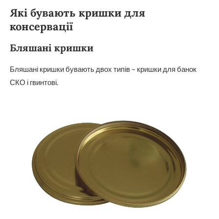
Які бувають кришки для
консервації
Бляшані кришки
Бляшані кришки бувають двох типів – кришки для банок
СКО і гвинтові.