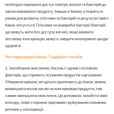
необхідно перекрити доступ повітря, вологи та бактерій до
законсервованого продукту. Інакше в банках утворяться
умови для розвитку плісняви та бактерій і в результаті вміст
банок зіпсується. Пліснява чи анаеробні бактерії (бактерії,
що можуть жити без доступу кисню), якщо вживати
зіпсовану консервацію, можуть завдати непоправної шкоди
здоров’ю.
Як стерилізувати банки: 7 надійних способів
2. Запобігання окисленню. Кисень є одним з основних
факторів, що сприяють псуванню продуктів харчування.
Обираючи кришки, які щільно прилягають до банок, можна
мінімізувати вплив кисню на консервовані продукти, тим
самим зменшуючи окислення. Це допомагає запобігти зміні
кольору, появі сторонніх присмаків і руйнуванню поживних
речовин у консервації.