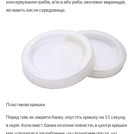
консервування грибів, м’яса або риби, овочевих маринадів,
які мають кисле середовище.
Пластикові кришки
Перед тим, як закрити банку, опустіть кришку на 15 секунд
в окріп. Коли вміст банки охолоне повністю, в центрі кришки
має утворитися заглиблення, це свідчитиме про те, що