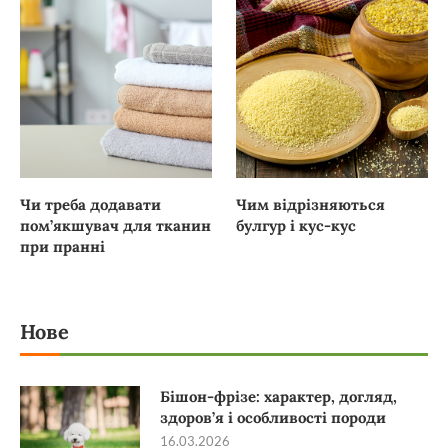
Чи треба додавати
Чим відрізняються
пом’якшувач для тканин
булгур і кус-кус
при пранні
Нове
Бішон-фрізе: характер, догляд,
здоров’я і особливості породи
16.03.2026