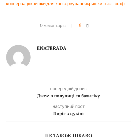
консервації
кришки для консервування
кришки твіст-офф
0 коментарів
0
ENATERADA
попередній допис
Джем з полуниці та базиліку
наступний пост
Пиріг з цукіні
ЦЕ ТАКОЖ ЦІКАВО