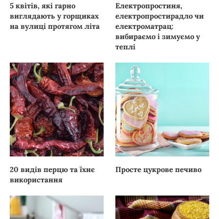
5 квітів, які гарно
Електропростиня,
виглядають у горщиках
електропростирадло чи
на вулиці протягом літа
електроматрац:
вибираємо і зимуємо у
теплі
20 видів перцю та їхнє
Просте цукрове печиво
використання