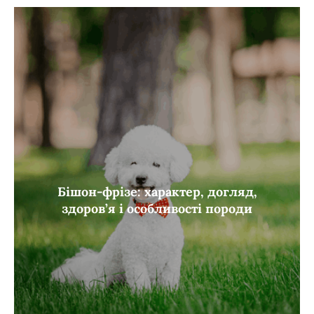
Бішон-фрізе: характер, догляд,
здоров’я і особливості породи