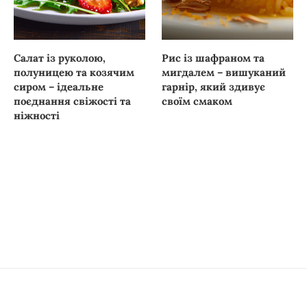
Салат із руколою,
Рис із шафраном та
полуницею та козячим
мигдалем – вишуканий
сиром – ідеальне
гарнір, який здивує
поєднання свіжості та
своїм смаком
ніжності