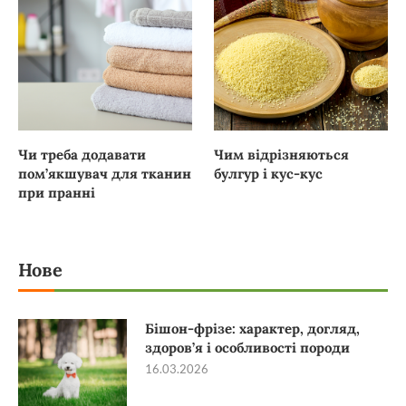
Чи треба додавати
Чим відрізняються
пом’якшувач для тканин
булгур і кус-кус
при пранні
Нове
Бішон-фрізе: характер, догляд,
здоров’я і особливості породи
16.03.2026