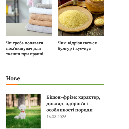
Чи треба додавати
Чим відрізняються
пом’якшувач для
булгур і кус-кус
тканин при пранні
Нове
Бішон-фрізе: характер,
догляд, здоров’я і
особливості породи
16.03.2026