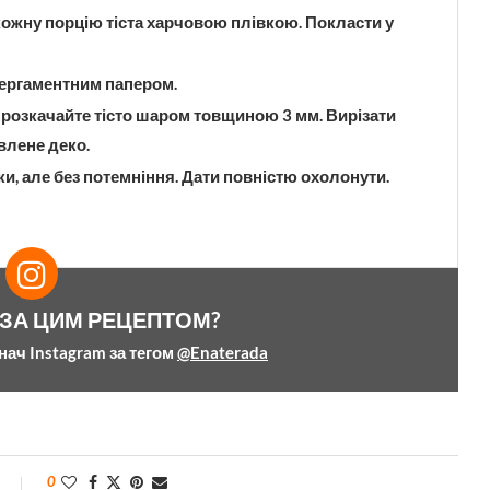
 кожну порцію тіста харчовою плівкою. Покласти у
пергаментним папером.
розкачайте тісто шаром товщиною 3 мм. Вирізати
влене деко.
ки, але без потемніння. Дати повністю охолонути.
 ЗА ЦИМ РЕЦЕПТОМ?
нач Instagram за тегом
@Enaterada
0