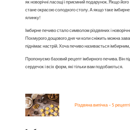
як новорічні ласощі і приємний подарунок. Якщо його
стане окрасою солодкого столу. А якщо таке імбирне 
ялинку!
Імбирне печиво стало символом різдвяних і новорічни
Похмурого дощового дня чи коли сніжить можна завар
піднімає настрій. Хоча печиво називається імбирним
Пропонуємо базовий рецепт імбирного печива. Він під
сердечок і всіх форм, які тільки вам подобаються.
Різдвяна випічка – 5 рецепт