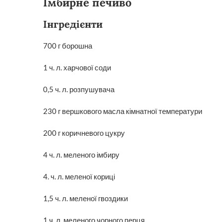
Імбирне печиво
Інгредієнти
700 г борошна
1 ч. л. харчової соди
0,5 ч. л. розпушувача
230 г вершкового масла кімнатної температури
200 г коричневого цукру
4 ч. л. меленого імбиру
4. ч. л. меленої кориці
1,5 ч. л. меленої гвоздики
1 ч. л. меленого чорного перця