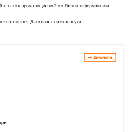
айте тісто шаром товщиною 3 мм. Вирізати формочками
 без потемніння. Дати повністю охолонути.
Друкувати
ури