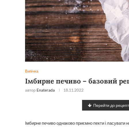
Випічка
Імбирне печиво – базовий ре
автор
Enaterada
18.11.2022
Перейти до рецеп
Імбирне печиво однаково приємно пекти і ласувати н