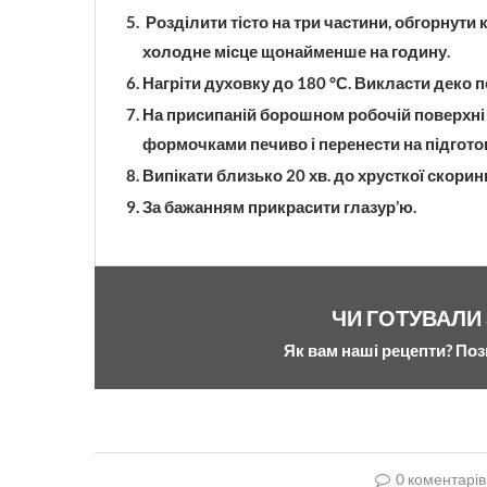
Розділити тісто на три частини, обгорнути
холодне місце щонайменше на годину.
Нагріти духовку до 180 °С. Викласти деко 
На присипаній борошном робочій поверхні 
формочками печиво і перенести на підгото
Випікати близько 20 хв. до хрусткої скорин
За бажанням прикрасити глазур’ю.
ЧИ ГОТУВАЛИ
Як вам наші рецепти? Поз
0 коментарів