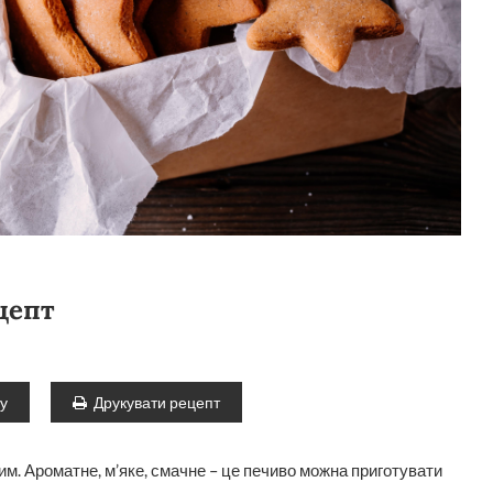
цепт
ту
Друкувати рецепт
им. Ароматне, м’яке, смачне – це печиво можна приготувати