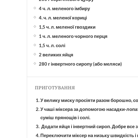
4 ч. л. меленого імбиру
4. ч. л. меленої кориці
1,5 ч. л. меленої гвоздики
1 ч. л. меленого чорного перця
1,5 ч. л. солі
2 великих яйця
280 г інвертного сиропу (або меляси)
ПРИГОТУВАННЯ
У велику миску просіяти разом борошно, с
У чаші міксера за допомогою насадки-лопат
суміш прянощів і солі.
Додати яйця і інвертний сироп. Добре все 
Переключити міксер на низьку швидкість і