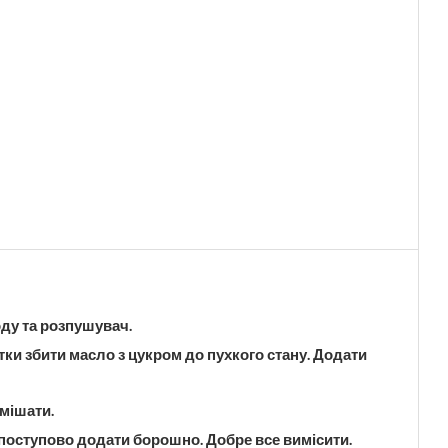
оду та розпушувач.
ки збити масло з цукром до пухкого стану. Додати
змішати.
 поступово додати борошно. Добре все вимісити.