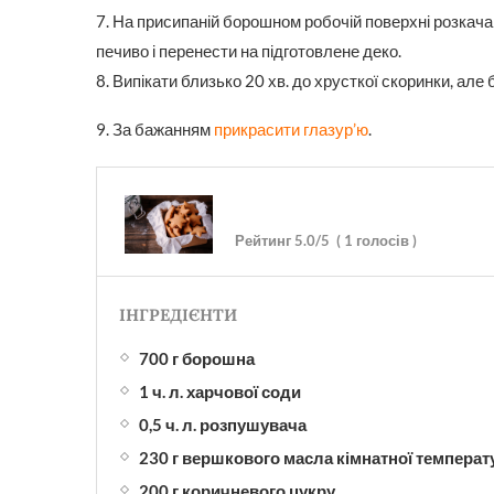
7. На присипаній борошном робочій поверхні розкач
печиво і перенести на підготовлене деко.
8. Випікати близько 20 хв. до хрусткої скоринки, але
9. За бажанням
прикрасити глазур’ю
.
Рейтинг
5.0
/5
(
1
голосів )
ІНГРЕДІЄНТИ
700 г борошна
1 ч. л. харчової соди
0,5 ч. л. розпушувача
230 г вершкового масла кімнатної температ
200 г коричневого цукру