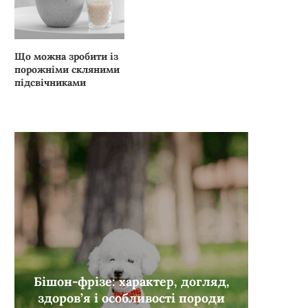
Що можна зробити із
порожніми скляними
підсвічниками
Бішон-фрізе: характер, догляд,
здоров’я і особливості породи