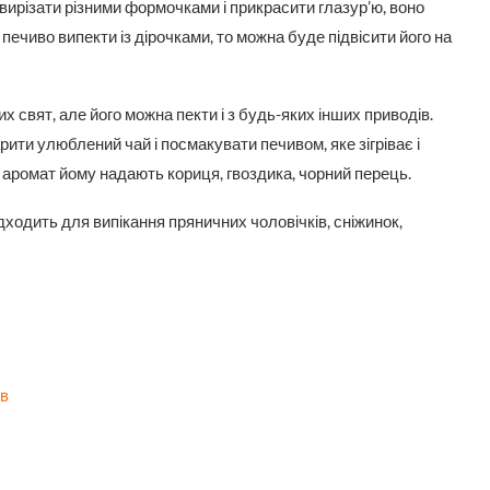
 вирізати різними формочками і прикрасити глазур’ю, воно
печиво випекти із дірочками, то можна буде підвісити його на
х свят, але його можна пекти і з будь-яких інших приводів.
ити улюблений чай і посмакувати печивом, яке зігріває і
, аромат йому надають кориця, гвоздика, чорний перець.
ходить для випікання пряничних чоловічків, сніжинок,
ів