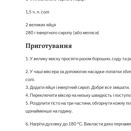
1,5 ч. л. солі
2 великих яйця
280 г інвертного сиропу (або меляси)
Приготування
1. У велику миску просіяти разом борошно, соду та 
2. У чаші міксера за допомогою насадки-лопатки збит
солі.
3. Додати яйця і інвертний сироп. Добре все змішати.
4. Переключити міксер на низьку швидкість і поступ
5. Розділити тісто на три частини, обгорнути кожну 
щонайменше на годину.
6. Нагріти духовку до 180 °С. Викласти деко пергам