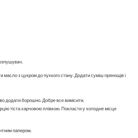
розпушувач.
и масло з цукром до пухкого стану. Додати суміш прянощів і
ово додати борошно. Добре все вимісити.
порцію тіста харчовою плівкою. Покласти у холодне місце
ентним папером.