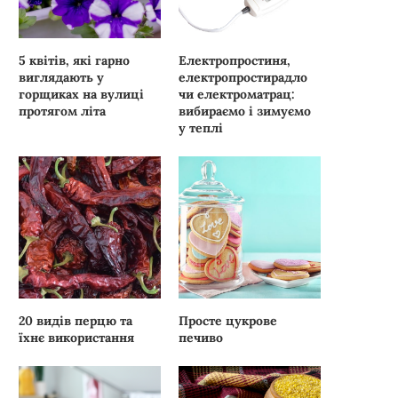
5 квітів, які гарно
Електропростиня,
виглядають у
електропростирадло
горщиках на вулиці
чи електроматрац:
протягом літа
вибираємо і зимуємо
у теплі
20 видів перцю та
Просте цукрове
їхнє використання
печиво