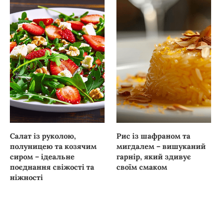
Салат із руколою,
Рис із шафраном та
полуницею та козячим
мигдалем – вишуканий
сиром – ідеальне
гарнір, який здивує
поєднання свіжості та
своїм смаком
ніжності