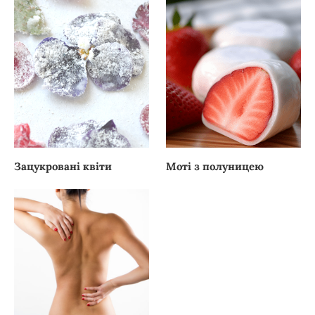
Зацукровані квіти
Моті з полуницею