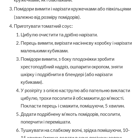
Помідори вимити і нарізати кружечками або півкільцями
(залежно від розміру помідорів).
Приготувати томатний соус:
Цибулю очистити та дрібно нарізати.
Перець вимити, вирізати насіннєву коробку і нарізати
маленькими кубиками.
Помідори вимити, з боку плодоніжки зробити
хрестоподібний надріз, ошпарити окропом, зняти
шкірку і подрібнити в блендері (або нарізати
кубиками).
У розігріту з олією каструлю або пательню викласти
цибулю, трохи посолити й обсмажити до м’якості.
Покласти перець і смажити, помішуючи, 5 хвилин.
Додати подрібнену м’якоть помідорів, посолити,
поперчити і перемішати.
Тушкувати на слабкому вогні, зрідка помішуючи, 10-
15 хвилин (можна додати в соус посічену зелень