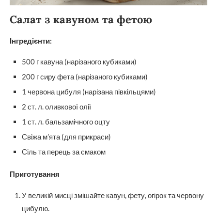
Салат з кавуном та фетою
Інгредієнти:
500 г кавуна (нарізаного кубиками)
200 г сиру фета (нарізаного кубиками)
1 червона цибуля (нарізана півкільцями)
2 ст. л. оливкової олії
1 ст. л. бальзамічного оцту
Свіжа м’ята (для прикраси)
Сіль та перець за смаком
Приготування
У великій мисці змішайте кавун, фету, огірок та червону
цибулю.