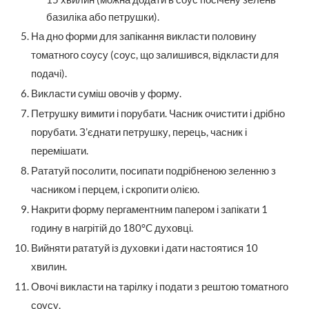
базиліка або петрушки).
На дно форми для запікання викласти половину
томатного соусу (соус, що залишився, відкласти для
подачі).
Викласти суміш овочів у форму.
Петрушку вимити і порубати. Часник очистити і дрібно
порубати. З’єднати петрушку, перець, часник і
перемішати.
Рататуй посолити, посипати подрібненою зеленню з
часником і перцем, і скропити олією.
Накрити форму пергаментним папером і запікати 1
годину в нагрітій до 180°C духовці.
Вийняти рататуй із духовки і дати настоятися 10
хвилин.
Овочі викласти на тарілку і подати з рештою томатного
соусу.