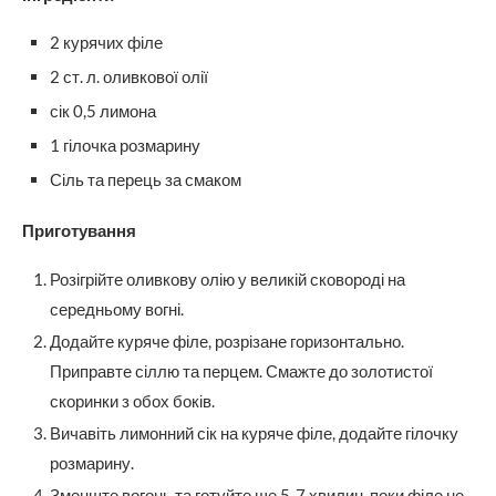
2 курячих філе
2 ст. л. оливкової олії
сік 0,5 лимона
1 гілочка розмарину
Сіль та перець за смаком
Приготування
Розігрійте оливкову олію у великій сковороді на
середньому вогні.
Додайте куряче філе, розрізане горизонтально.
Приправте сіллю та перцем. Смажте до золотистої
скоринки з обох боків.
Вичавіть лимонний сік на куряче філе, додайте гілочку
розмарину.
Зменште вогонь та готуйте ще 5-7 хвилин, поки філе не