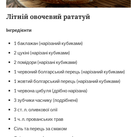
Літній овочевий рататуй
Інгредієнти
1 баклажан (нарізаний кубиками)
2 цукіні (нарізані кубиками)
2 помідори (нарізані кубиками)
1 червоний болгарський перець (нарізаний кубиками)
1 жовтий болгарський перець (нарізаний кубиками)
1 червона цибуля (дрібно нарізана)
3 зубчики часнику (подрібнені)
3 ст. л. оливкової олії
1 ч. л. прованських трав
Сіль та перець за смаком