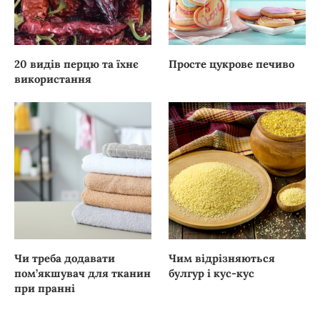
20 видів перцю та їхнє
Просте цукрове печиво
використання
Чи треба додавати
Чим відрізняються
пом’якшувач для тканин
булгур і кус-кус
при пранні