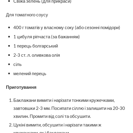
Свіжа зелень (для прикраси)
Для томатного соусу
400 г томатів у власному соку (або сезонні помідори)
1 цибуля ріпчаста (за бажанням)
1 перець болгарський
2-3 ст. л. оливкова олія
сіль
мелений перець
Приготування
Баклажани вимити і нарізати тонкими кружечками,
завтовшки 2-3 мм. Посипати сіллю і залишити на 20-30
хвилин. Промити від солі та обсушити.
Цукіні вимити, обсушити і нарізати такими ж
кружечками, як і баклажани.