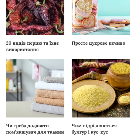
20 видів перцю та їхнє
Просте цукрове печиво
використання
Чи треба додавати
Чим відрізняються
пом’якшувач для тканин
булгур і кус-кус