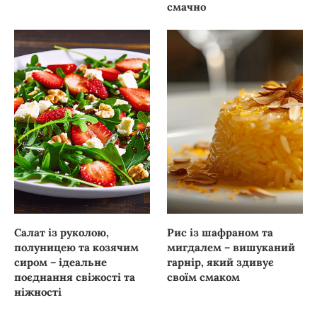
смачно
Салат із руколою,
Рис із шафраном та
полуницею та козячим
мигдалем – вишуканий
сиром – ідеальне
гарнір, який здивує
поєднання свіжості та
своїм смаком
ніжності