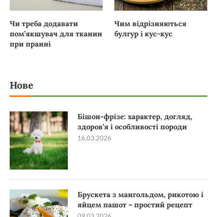
Чи треба додавати
Чим відрізняються
пом’якшувач для тканин
булгур і кус-кус
при пранні
Нове
Бішон-фрізе: характер, догляд,
здоров’я і особливості породи
16.03.2026
Брускета з мангольдом, рикотою і
яйцем пашот – простий рецепт
09.03.2026