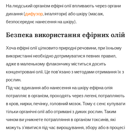
На людський організм ефірні олії впливають через органи
дихання (
дифузор
, інгалятори) або шкіру (масаж,
безпосереднє нанесення на шкіру).
Безпека використання ефірних олій
Хоча ефірні олії цілковито природні речовини, при їхньому
використанні необхідно дотримуватися певних правил,
адже в маленькому флакончику міститься досить
концентровані олії. Це пов’язано з методами отримання їх з
рослин.
Під час вдихання або нанесення на шкіру ефірна олія
потрапляє в організм, проходять через легені, потрапляють
в кров, нирки, печінку, головний мозок. Тому є сенс купувати
тільки органічні олії або отримані з диких рослин. Таким
чином ви уникнете потрапляння в організм токсинів, які
можуть з’явитися під час вирощування, збору або в процесі