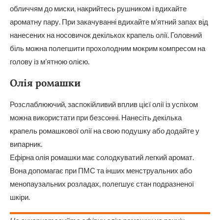
обличчям до миски, накрийтесь рушником і вдихайте
ароматну пару. При закачуванні вдихайте м’ятний запах від
нанесених на носовичок декількох крапель олії. Головний
біль можна полегшити прохолодним мокрим компресом на
голову із м’ятною олією.
Олія ромашки
Розслаблюючий, заспокійливий вплив цієї олії із успіхом
можна використати при безсонні. Нанесіть декілька
крапель ромашкової олії на свою подушку або додайте у
випарник.
Ефірна олія ромашки має солодкуватий легкий аромат.
Вона допомагає при ПМС та інших менструальних або
менопаузальних розладах, полегшує стан подразненої
шкіри.