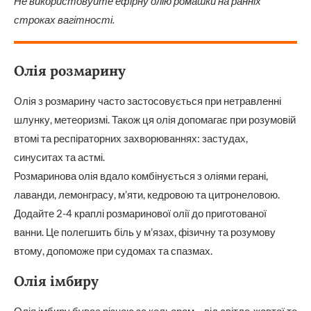
Не використовуйте ефірну олію ромашки на ранніх
строках вагітності.
Олія розмарину
Олія з розмарину часто застосовується при нетравленні
шлунку, метеоризмі. Також ця олія допомагає при розумовій
втомі та респіраторних захворюваннях: застудах,
синуситах та астмі.
Розмаринова олія вдало комбінується з оліями герані,
лаванди, лемонграсу, м’яти, кедровою та цитронеловою.
Додайте 2-4 краплі розмаринової олії до приготованої
ванни. Це полегшить біль у м’язах, фізичну та розумову
втому, допоможе при судомах та спазмах.
Олія імбиру
Олія імбиру буває різною за кольором – від світло-жовтої то