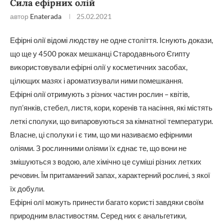
Сила ефірних олій
автор
Enaterada
25.02.2021
Ефірні олії відомі людству не одне століття. Існують докази,
що ще у 4500 роках мешканці Стародавнього Єгипту
використовували ефірні олії у косметичних засобах,
цілющих мазях і ароматизували ними помешкання.
Ефірні олії отримують з різних частин рослин – квітів,
пуп’янків, стебел, листя, кори, коренів та насіння, які містять
леткі сполуки, що випаровуються за кімнатної температури.
Власне, ці сполуки і є тим, що ми називаємо ефірними
оліями. З рослинними оліями їх єднає те, що вони не
змішуються з водою, але хімічно це суміші різних летких
речовин. Їм притаманний запах, характерний рослині, з якої
їх добули.
Ефірні олї можуть принести багато користі завдяки своїм
природним властивостям. Серед них є анальгетики,