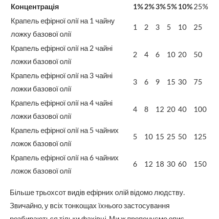
Концентрація
1%
2%
3%
5%
10%
25%
Крапель ефірної олії на 1 чайну
1
2
3
5
10
25
ложку базової олії
Крапель ефірної олії на 2 чайні
2
4
6
10
20
50
ложки базової олії
Крапель ефірної олії на 3 чайні
3
6
9
15
30
75
ложки базової олії
Крапель ефірної олії на 4 чайні
4
8
12
20
40
100
ложки базової олії
Крапель ефірної олії на 5 чайних
5
10
15
25
50
125
ложок базової олії
Крапель ефірної олії на 6 чайних
6
12
18
30
60
150
ложок базової олії
Більше трьохсот видів ефірних олій відомо людству.
Звичайно, у всіх тонкощах їхнього застосування
розбираються тільки фахівці. Ми ж пропонуємо опис