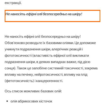
екстракції.
Не наносіть ефірні олії безпосередньо на шкіру!
Не наносіть ефірні олії безпосередньо на шкіру!
Обов’язково розводьте їх базовими оліями. Це допоможе
уникнути подразнення шкіри, алергічних реакцій і
фототоксичності (властивість ефірної олії викликати
подразнення шкіри, в деяких випадках важке, під дією
сонця). Також це запобігне системній токсичності, зокрема
впливу на печінку, нейротоксичності, впливу на плід
(фетотоксичність) і канцерогенності.
Ось список можливих базових олій:
олія абрикосових кісточок