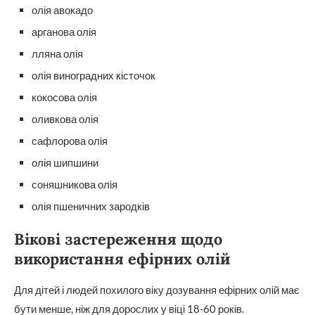
олія авокадо
арганова олія
лляна олія
олія виноградних кісточок
кокосова олія
оливкова олія
сафлорова олія
олія шипшини
соняшникова олія
олія пшеничних зародків
Вікові застереження щодо
використання ефірних олій
Для дітей і людей похилого віку дозування ефірних олій має
бути менше, ніж для дорослих у віці 18-60 років.