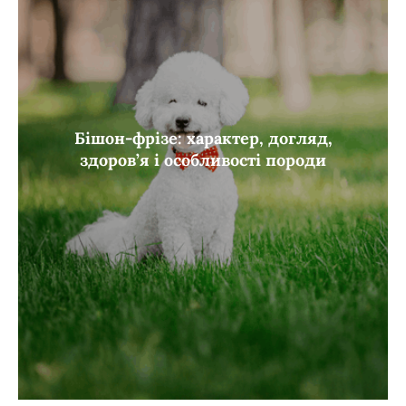
Бішон-фрізе: характер, догляд,
здоров’я і особливості породи