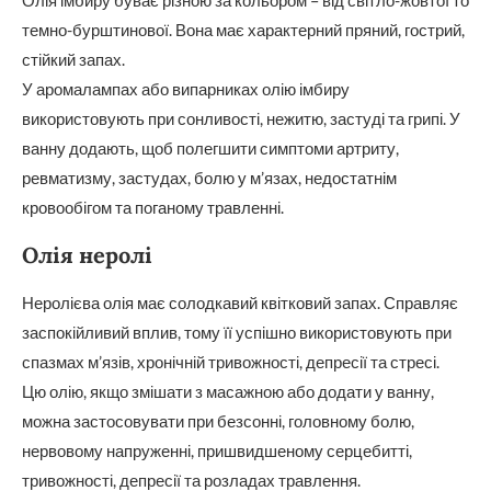
темно-бурштинової. Вона має характерний пряний, гострий,
стійкий запах.
У аромалампах або випарниках олію імбиру
використовують при сонливості, нежитю, застуді та грипі. У
ванну додають, щоб полегшити симптоми артриту,
ревматизму, застудах, болю у м’язах, недостатнім
кровообігом та поганому травленні.
Олія неролі
Неролієва олія має солодкавий квітковий запах. Справляє
заспокійливий вплив, тому її успішно використовують при
спазмах м’язів, хронічній тривожності, депресії та стресі.
Цю олію, якщо змішати з масажною або додати у ванну,
можна застосовувати при безсонні, головному болю,
нервовому напруженні, пришвидшеному серцебитті,
тривожності, депресії та розладах травлення.