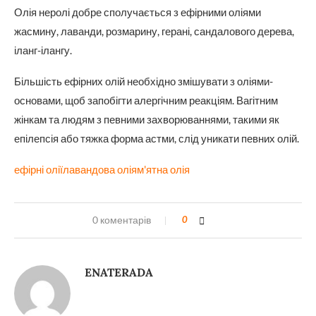
Олія неролі добре сполучається з ефірними оліями
жасмину, лаванди, розмарину, герані, сандалового дерева,
іланг-ілангу.
Більшість ефірних олій необхідно змішувати з оліями-
основами, щоб запобігти алергічним реакціям. Вагітним
жінкам та людям з певними захворюваннями, такими як
епілепсія або тяжка форма астми, слід уникати певних олій.
ефірні олії
лавандова олія
м'ятна олія
0 коментарів
0
ENATERADA