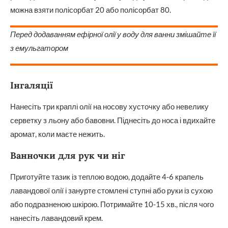
можна взяти полісорбат 20 або полісорбат 80.
Перед додаванням ефірної олії у воду для ванни змішайте її
з емульгатором
Інгаляції
Нанесіть три краплі олії на носову хусточку або невелику
серветку з льону або бавовни. Піднесіть до носа і вдихайте
аромат, коли маєте нежить.
Ванночки для рук чи ніг
Приготуйте тазик із теплою водою, додайте 4-6 крапель
лавандової олії і занурте стомлені ступні або руки із сухою
або подразненою шкірою. Потримайте 10-15 хв., після чого
нанесіть лавандовий крем.