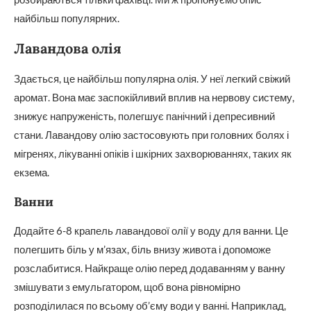
найбільш популярних.
Лавандова олія
Здається, це найбільш популярна олія. У неї легкий свіжий
аромат. Вона має заспокійливий вплив на нервову систему,
знижує напруженість, полегшує панічний і депресивний
стани. Лавандову олію застосовують при головних болях і
мігренях, лікуванні опіків і шкірних захворюваннях, таких як
екзема.
Ванни
Додайте 6-8 крапель лавандової олії у воду для ванни. Це
полегшить біль у м’язах, біль внизу живота і допоможе
розслабитися. Найкраще олію перед додаванням у ванну
змішувати з емульгатором, щоб вона рівномірно
розподілилася по всьому об’єму води у ванні. Наприклад,