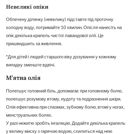
Невеликі опіки
Обпечену ділянку (невелику) підставте під проточну
холодну воду, потримайте 10 хвилин. Опісля нанесіть на
опік декілька крапель чистої лавандової олії. Це
пришвидшить за живлення.
*
Для дітей і людей старшого віку дозування у кожному
випадку зменште вдвічі.
М’ятна олія
Полегшує головний біль, допомагає при головному болю,
полегшує розумову втому, нудоту та подразнення шкіри.
Олія ефективна при спазмах, зубному болю, втомі у ногах,
менструальних болях.
У разі нежитю зробіть інгаляцію. Додайте декілька крапель
у велику миску з гарячою водою, схилиться над нею