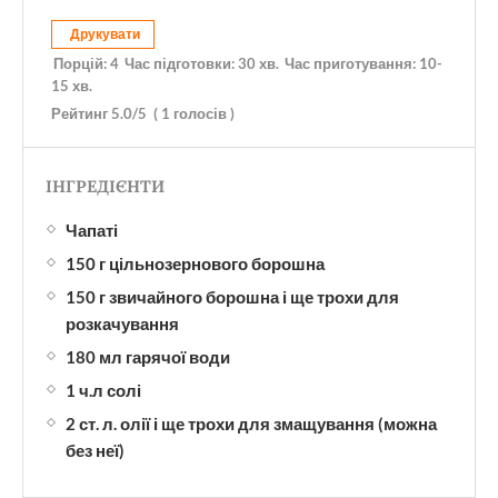
Друкувати
Порцій:
4
Час підготовки:
30 хв.
Час приготування:
10-
15 хв.
Рейтинг
5.0
/5
(
1
голосів )
ІНГРЕДІЄНТИ
Чапаті
150 г цільнозернового борошна
150 г звичайного борошна і ще трохи для
розкачування
180 мл гарячої води
1 ч.л солі
2 ст. л. олії і ще трохи для змащування (можна
без неї)