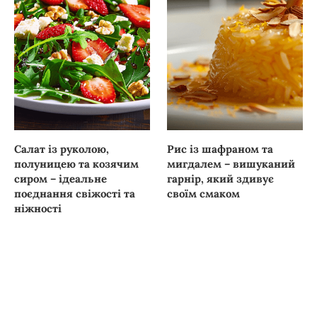
Салат із руколою,
Рис із шафраном та
полуницею та козячим
мигдалем – вишуканий
сиром – ідеальне
гарнір, який здивує
поєднання свіжості та
своїм смаком
ніжності