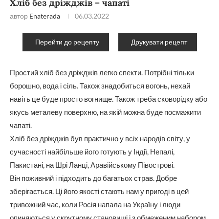
Хліб без дріжджів – чапаті
автор
Enaterada
06.03.2022
Перейти до рецепту
Друкувати рецепт
Простий хліб без дріжджів легко спекти. Потрібні тільки
борошно, вода і сіль. Також знадобиться вогонь, нехай
навіть це буде просто вогнище. Також треба сковорідку або
якусь металеву поверхню, на якій можна буде посмажити
чапаті.
Хліб без дріжджів був практично у всіх народів світу, у
сучасності найбільше його готують у Індії, Непалі,
Пакистані, на Шрі Ланці, Аравійському Півострові.
Він поживний і підходить до багатьох страв. Добре
зберігається. Ці його якості стають нам у пригоді в цей
тривожний час, коли Росія напала на Україну і люди
опиняються у скрутному становищі і з обмеженим набором