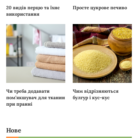
20 видів перцю та їхнє
Просте цукрове печиво
використання
Чи треба додавати
Чим відрізняються
пом’якшувач для тканин
булгур і кус-кус
при пранні
Нове