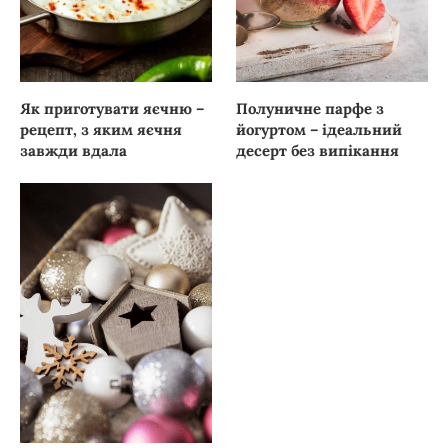
Як приготувати яєчню –
Полуничне парфе з
рецепт, з яким яєчня
йогуртом – ідеальний
завжди вдала
десерт без випікання