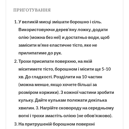
ПРИГОТУВАННЯ
У великій мисці змішати борошно і сіль.
Використовуючи дерев’яну ложку, додати
олію (можна без неї) и достатньо води, щоб
замісити м’яке еластичне тісто, яке не
прилипатиме до рук.
Трохи присипати поверхню, на якій
міситимете тісто, борошном і місити ще 5-10
хв. До гладкості. Розділити на 10 частин
(можна менше, якщо хочете більші за
розміром коржики). З кожної частини зробити
кульку. Дайте кулькам полежати декілька
хвилин. 3. Нагрійте сковороду на середньому
вогні і трохи змастіть олією (не обов’язково).
На притрушеній борошном поверхні