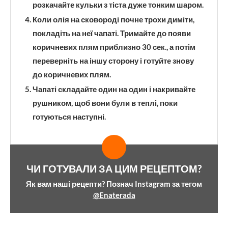
розкачайте кульки з тіста дуже тонким шаром.
Коли олія на сковороді почне трохи диміти,
покладіть на неї чапаті. Тримайте до появи
коричневих плям приблизно 30 сек., а потім
переверніть на іншу сторону і готуйте знову
до коричневих плям.
Чапаті складайте один на один і накривайте
рушником, щоб вони були в теплі, поки
готуються наступні.
ЧИ ГОТУВАЛИ ЗА ЦИМ РЕЦЕПТОМ?
Як вам наші рецепти? Познач Instagram за тегом
@Enaterada