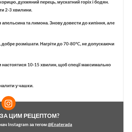
корицю, духмяний перець, мускатний горіх і бодян.
ти 2-3 хвилини.
 апельсина та лимона. Знову довести до кипіння, але
 добре розмішати. Нагріти до 70-80°C, не допускаючи
и настоятися 10-15 хвилин, щоб спеції максимально
 налити у чашки.
 ЗА ЦИМ РЕЦЕПТОМ?
нач Instagram за тегом
@Enaterada