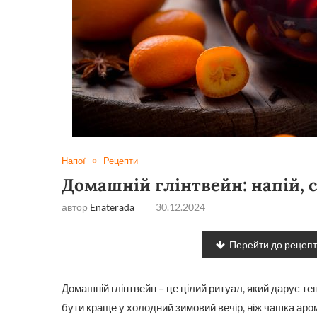
Напої
Рецепти
Домашній глінтвейн: напій, 
автор
Enaterada
30.12.2024
Перейти до рецеп
Домашній глінтвейн – це цілий ритуал, який дарує т
бути краще у холодний зимовий вечір, ніж чашка аро