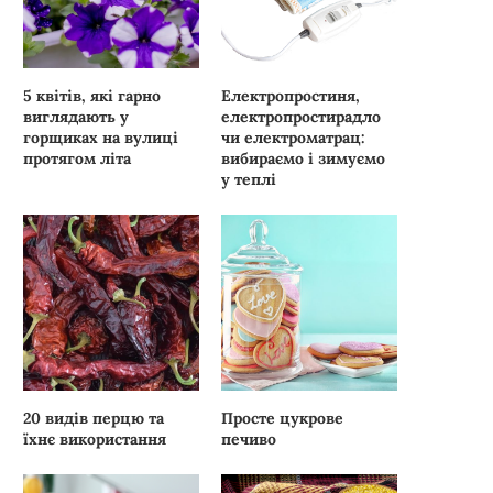
5 квітів, які гарно
Електропростиня,
виглядають у
електропростирадло
горщиках на вулиці
чи електроматрац:
протягом літа
вибираємо і зимуємо
у теплі
20 видів перцю та
Просте цукрове
їхнє використання
печиво