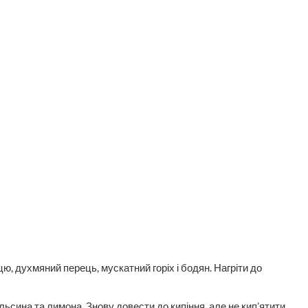
ю, духмяний перець, мускатний горіх і бодян. Нагріти до
ьсина та лимона. Знову довести до кипіння, але не кип’ятити.