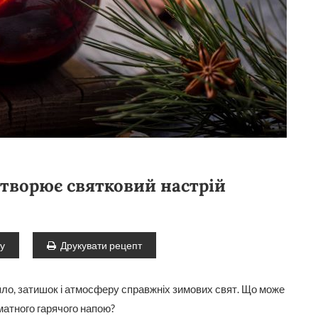
створює святковий настрій
ту
Друкувати рецепт
епло, затишок і атмосферу справжніх зимових свят. Що може
матного гарячого напою?