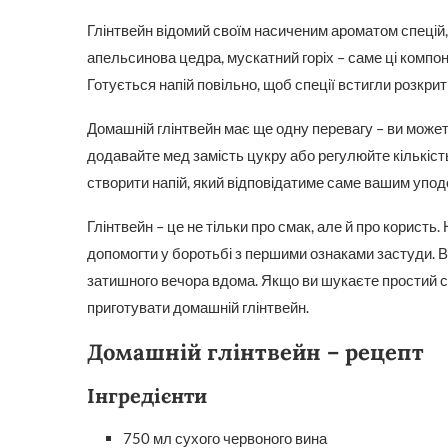
Глінтвейн відомий своїм насиченим ароматом спецій,
апельсинова цедра, мускатний горіх – саме ці комп
Готується напій повільно, щоб спеції встигли розкрит
Домашній глінтвейн має ще одну перевагу – ви може
додавайте мед замість цукру або регулюйте кількість
створити напій, який відповідатиме саме вашим упо
Глінтвейн – це не тільки про смак, але й про користь.
допомогти у боротьбі з першими ознаками застуди. В
затишного вечора вдома. Якщо ви шукаєте простий сп
приготувати домашній глінтвейн.
Домашній глінтвейн – рецепт
Інгредієнти
750 мл сухого червоного вина