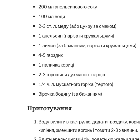
200 мл апельсинового соку
100 мл води
2-3 ст. л. меду (або цукру за смаком)
1 апельсин (нарізати кружальцями)
1 лимон (за бажанням, нарізати кружальцями)
4-5 гвоздик
1 паличка кориці
2-3 горошини духмяного перцю
1/4 ч. л. мускатного горіха (тертого)
Зірочка бодяну (за бажанням)
Приготування
Воду вилити в каструлю, додати гвоздику, кориц
кипіння, зменшити вогонь і томити 2-3 хвилини.
Влити апельсиновий сік, додати кружальця апел