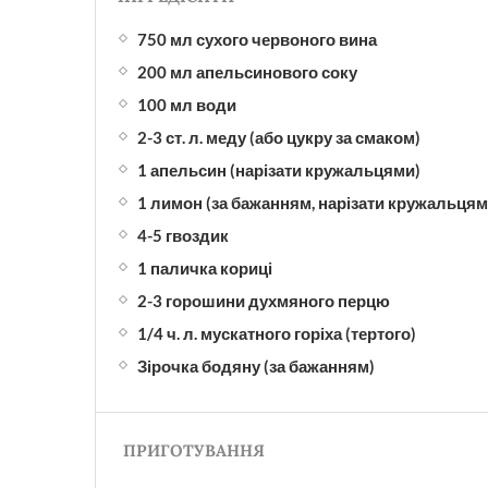
750 мл сухого червоного вина
200 мл апельсинового соку
100 мл води
2-3 ст. л. меду (або цукру за смаком)
1 апельсин (нарізати кружальцями)
1 лимон (за бажанням, нарізати кружальцям
4-5 гвоздик
1 паличка кориці
2-3 горошини духмяного перцю
1/4 ч. л. мускатного горіха (тертого)
Зірочка бодяну (за бажанням)
ПРИГОТУВАННЯ