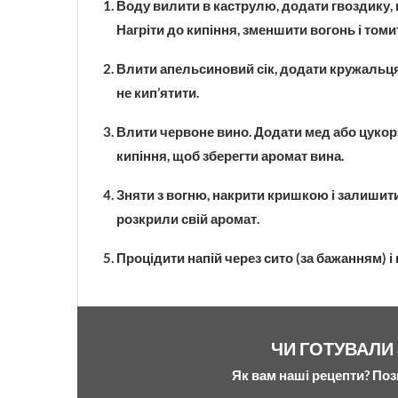
Воду вилити в каструлю, додати гвоздику, 
Нагріти до кипіння, зменшити вогонь і томи
Влити апельсиновий сік, додати кружальця
не кип’ятити.
Влити червоне вино. Додати мед або цукор,
кипіння, щоб зберегти аромат вина.
Зняти з вогню, накрити кришкою і залишит
розкрили свій аромат.
Процідити напій через сито (за бажанням) і
ЧИ ГОТУВАЛИ
Як вам наші рецепти? Поз