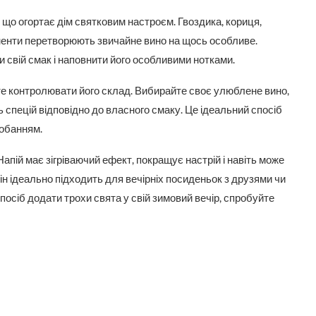
 що огортає дім святковим настроєм. Гвоздика, кориця,
оненти перетворюють звичайне вино на щось особливе.
и свій смак і наповнити його особливими нотками.
те контролювати його склад. Вибирайте своє улюблене вино,
 спецій відповідно до власного смаку. Це ідеальний спосіб
добанням.
 Напій має зігріваючий ефект, покращує настрій і навіть може
ін ідеально підходить для вечірніх посиденьок з друзями чи
осіб додати трохи свята у свій зимовий вечір, спробуйте