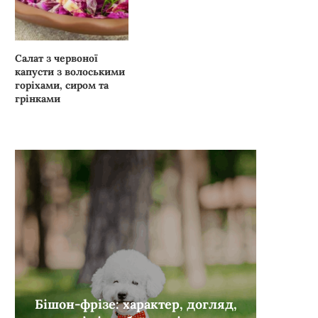
Салат з червоної
капусти
з волоськими
горіхами, сиром та
грінками
Бішон-фрізе: характер, догляд,