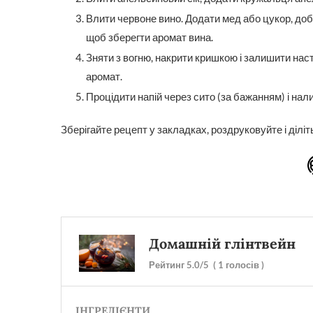
Влити червоне вино. Додати мед або цукор, доб
щоб зберегти аромат вина.
Зняти з вогню, накрити кришкою і залишити нас
аромат.
Процідити напій через сито (за бажанням) і нал
Зберігайте рецепт у закладках, роздруковуйте і ділі
Домашній глінтвейн
Рейтинг
5.0
/5
(
1
голосів )
ІНГРЕДІЄНТИ