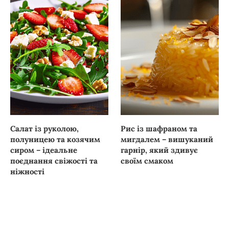
Салат із руколою,
Рис із шафраном та
полуницею та козячим
мигдалем – вишуканий
сиром – ідеальне
гарнір, який здивує
поєднання свіжості та
своїм смаком
ніжності