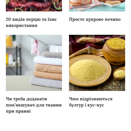
20 видів перцю та їхнє
Просте цукрове печиво
використання
Чи треба додавати
Чим відрізняються
пом’якшувач для тканин
булгур і кус-кус
при пранні