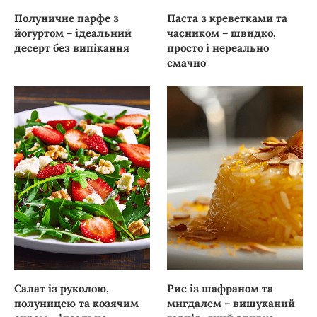
Полуничне парфе з
Паста з креветками та
йогуртом – ідеальний
часником – швидко,
десерт без випікання
просто і нереально
смачно
Салат із руколою,
Рис із шафраном та
полуницею та козячим
мигдалем – вишуканий