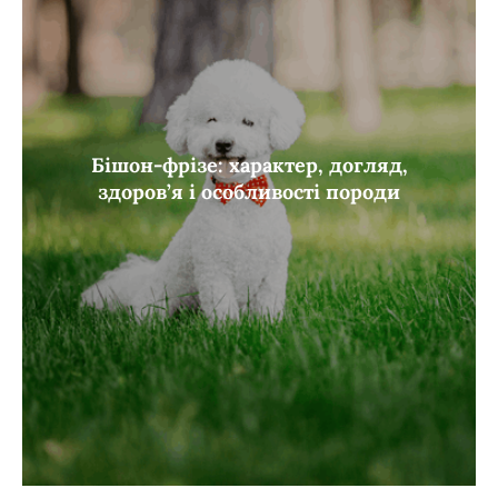
Бішон-фрізе: характер, догляд,
здоров’я і особливості породи