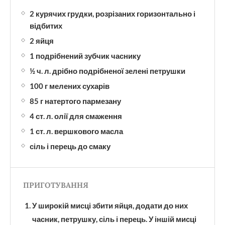
2 курячих грудки, розрізаних горизонтально і
відбитих
2 яйця
1 подрібнений зубчик часнику
½ ч. л. дрібно подрібненої зелені петрушки
100 г мелених сухарів
85 г натертого пармезану
4 ст. л. олії для смаження
1 ст. л. вершкового масла
сіль і перець до смаку
ПРИГОТУВАННЯ
У широкій мисці збити яйця, додати до них
часник, петрушку, сіль і перець. У іншій мисці