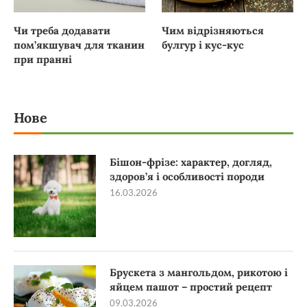
Чи треба додавати
Чим відрізняються
пом’якшувач для тканин
булгур і кус-кус
при пранні
Нове
Бішон-фрізе: характер, догляд,
здоров’я і особливості породи
16.03.2026
Брускета з мангольдом, рикотою і
яйцем пашот – простий рецепт
09.03.2026