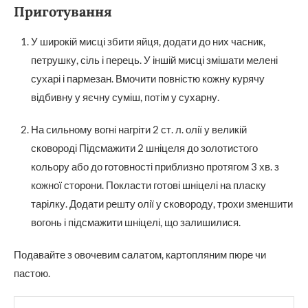
Приготування
У широкій мисці збити яйця, додати до них часник,
петрушку, сіль і перець. У іншій мисці змішати мелені
сухарі і пармезан. Вмочити повністю кожну курячу
відбивну у яєчну суміш, потім у сухарну.
На сильному вогні нагріти 2 ст. л. олії у великій
сковороді Підсмажити 2 шніцеля до золотистого
кольору або до готовності приблизно протягом 3 хв. з
кожної сторони. Покласти готові шніцелі на пласку
тарілку. Додати решту олії у сковороду, трохи зменшити
вогонь і підсмажити шніцелі, що залишилися.
Подавайте з овочевим салатом, картопляним пюре чи
пастою.