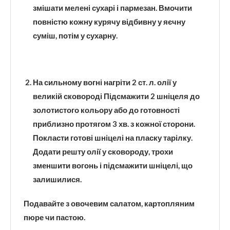
змішати мелені сухарі і пармезан. Вмочити
повністю кожну курячу відбивну у яєчну
суміш, потім у сухарну.
На сильному вогні нагріти 2 ст. л. олії у
великій сковороді Підсмажити 2 шніцеля до
золотистого кольору або до готовності
приблизно протягом 3 хв. з кожної сторони.
Покласти готові шніцелі на пласку тарілку.
Додати решту олії у сковороду, трохи
зменшити вогонь і підсмажити шніцелі, що
залишилися.
Подавайте з овочевим салатом, картопляним
пюре чи пастою.