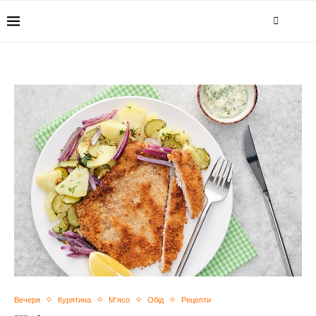
Вечеря
Курятина
М'ясо
Обід
Рецепти