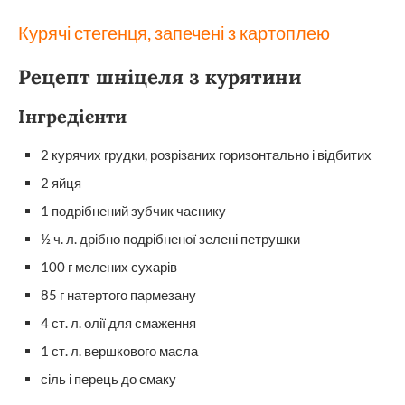
Курячі стегенця, запечені з картоплею
Рецепт шніцеля з курятини
Інгредієнти
2 курячих грудки, розрізаних горизонтально і відбитих
2 яйця
1 подрібнений зубчик часнику
½ ч. л. дрібно подрібненої зелені петрушки
100 г мелених сухарів
85 г натертого пармезану
4 ст. л. олії для смаження
1 ст. л. вершкового масла
сіль і перець до смаку