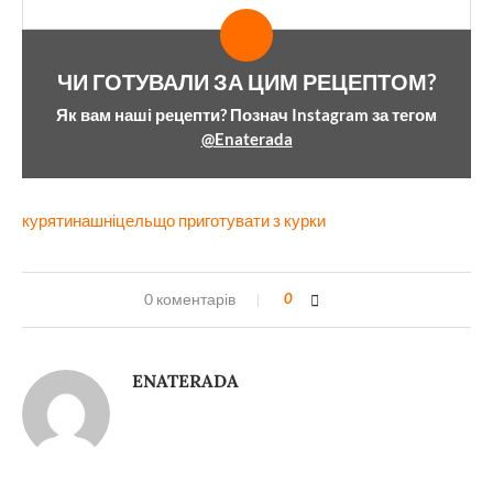
ЧИ ГОТУВАЛИ ЗА ЦИМ РЕЦЕПТОМ?
Як вам наші рецепти? Познач Instagram за тегом
@Enaterada
курятина
шніцель
що приготувати з курки
0 коментарів
0
ENATERADA