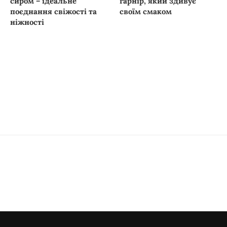
сиром – ідеальне
гарнір, який здивує
поєднання свіжості та
своїм смаком
ніжності