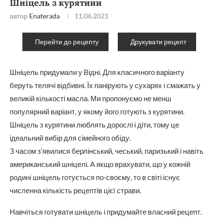
Шніцель з курятини
автор
Enaterada
11.06.2021
Перейти до рецепту
Друкувати рецепт
Шніцель придумали у Відні. Для класичного варіанту
беруть телячі відбивні. Їх панірують у сухарях і смажать у
великій кількості масла. Ми пропонуємо не менш
популярний варіант, у якому його готують з курятини.
Шніцель з курятини люблять дорослі і діти, тому це
ідеальний вибір для сімейного обіду.
З часом з’явилися берлінський, чеський, паризький і навіть
американський шніцелі. А якщо врахувати, що у кожній
родині шніцель готується по-своєму, то в світі існує
численна кількість рецептів цієї страви.
Навчіться готувати шніцель і придумайте власний рецепт.