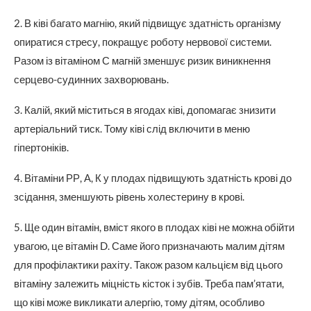
2. В ківі багато магнію, який підвищує здатність організму
опиратися стресу, покращує роботу нервової системи.
Разом із вітаміном С магній зменшує ризик виникнення
серцево-судинних захворювань.
3. Калій, який міститься в ягодах ківі, допомагає знизити
артеріальний тиск. Тому ківі слід включити в меню
гіпертоніків.
4. Вітаміни РР, А, К у плодах підвищують здатність крові до
зсідання, зменшують рівень холестерину в крові.
5. Ще один вітамін, вміст якого в плодах ківі не можна обійти
увагою, це вітамін D. Саме його призначають малим дітям
для профілактики рахіту. Також разом кальцієм від цього
вітаміну залежить міцність кісток і зубів. Треба пам’ятати,
що ківі може викликати алергію, тому дітям, особливо