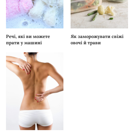
Речі, які ви можете
Як заморожувати свіжі
прати у машині
овочі й трави