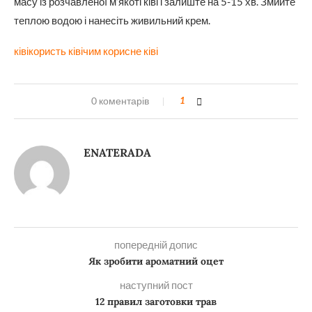
масу із розчавленої м’якоті ківі і залиште на 5-15 хв. Змийте
теплою водою і нанесіть живильний крем.
ківі
користь ківі
чим корисне ківі
0 коментарів
1
ENATERADA
попередній допис
Як зробити ароматний оцет
наступний пост
12 правил заготовки трав