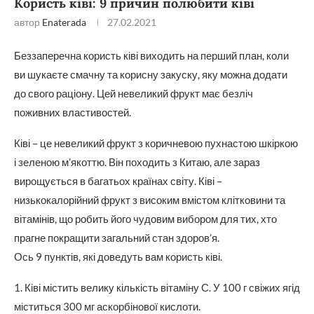
Користь ківі: 9 причин полюбити ківі
автор
Enaterada
27.02.2021
Беззаперечна користь ківі виходить на перший план, коли
ви шукаєте смачну та корисну закуску, яку можна додати
до свого раціону. Цей невеликий фрукт має безліч
поживних властивостей.
Ківі – це невеликий фрукт з коричневою пухнастою шкіркою
і зеленою м’якоттю. Він походить з Китаю, але зараз
вирощується в багатьох країнах світу. Ківі –
низькокалорійний фрукт з високим вмістом клітковини та
вітамінів, що робить його чудовим вибором для тих, хто
прагне покращити загальний стан здоров’я.
Ось 9 пунктів, які доведуть вам користь ківі.
1. Ківі містить велику кількість вітаміну С. У 100 г свіжих ягід
міститься 300 мг аскорбінової кислоти.