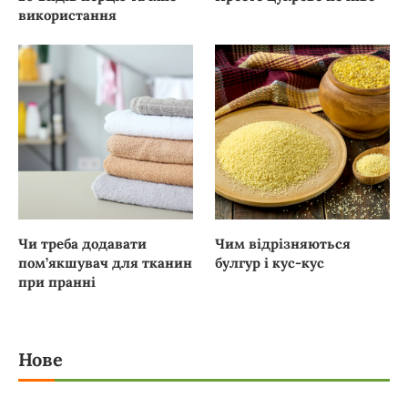
використання
Чи треба додавати
Чим відрізняються
пом’якшувач для тканин
булгур і кус-кус
при пранні
Нове