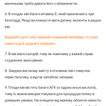
маленьким, треба давати його з обережністю.
6. В плодах ківі багато вітаміну Е, який призначають при
безплідді. Якщо ви плануєте мати дитину, включіть в раціон
ківі.
Відкрийте для себе терпкий і поживний грейпфрут: історія,
користь для здоров’я та ризики
7. В ківі мало калорій, тому як помічнику у важкій справі
схуднення, мало рівних.
8. Завдяки високому вмісту клітковини, ківі стимулює
перистальтику, а відтак запобігає запорам.
9. Плоди ківі містять багато AГК (α-гідроксильні кислоти),
тому їх можна використовувати для процедури пілінгу в
домашніх умовах. На очищене від макіяжу обличчя нанесіть