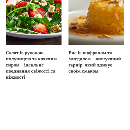
Салат із руколою,
Рис із шафраном та
полуницею та козячим
мигдалем – вишуканий
сиром – ідеальне
гарнір, який здивує
поєднання свіжості та
своїм смаком
ніжності