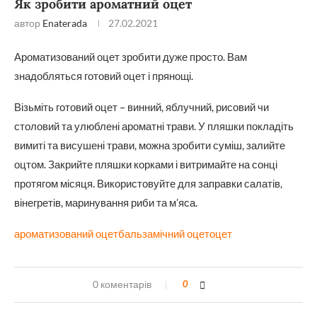
Як зробити ароматний оцет
автор
Enaterada
27.02.2021
Ароматизований оцет зробити дуже просто. Вам
знадобляться готовий оцет і прянощі.
Візьміть готовий оцет – винний, яблучний, рисовий чи
столовий та улюблені ароматні трави. У пляшки покладіть
вимиті та висушені трави, можна зробити суміш, залийте
оцтом. Закрийте пляшки корками і витримайте на сонці
протягом місяця. Використовуйте для заправки салатів,
вінегретів, маринування риби та м’яса.
ароматизований оцет
бальзамічний оцет
оцет
0 коментарів
0