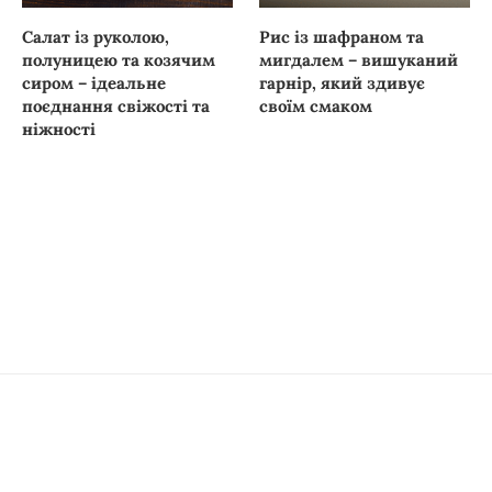
Салат із руколою,
Рис із шафраном та
полуницею та козячим
мигдалем – вишуканий
сиром – ідеальне
гарнір, який здивує
поєднання свіжості та
своїм смаком
ніжності