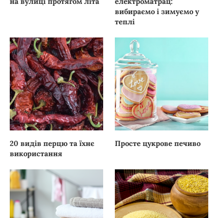
на вулиці протягом літа
електроматрац:
вибираємо і зимуємо у
теплі
20 видів перцю та їхнє
Просте цукрове печиво
використання