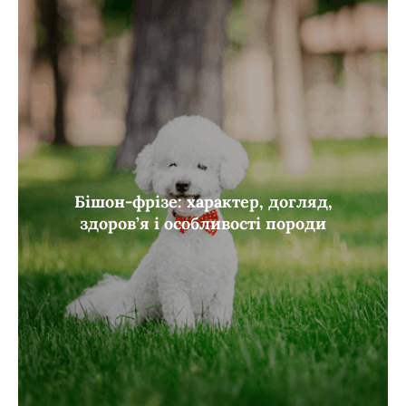
Бішон-фрізе: характер, догляд,
здоров’я і особливості породи