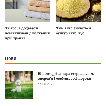
Чи треба додавати
Чим відрізняються
пом’якшувач для тканин
булгур і кус-кус
при пранні
Нове
Бішон-фрізе: характер, догляд,
здоров’я і особливості породи
16.03.2026