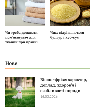
Чи треба додавати
Чим відрізняються
пом’якшувач для
булгур і кус-кус
тканин при пранні
Нове
Бішон-фрізе: характер,
догляд, здоров’я і
особливості породи
16.03.2026