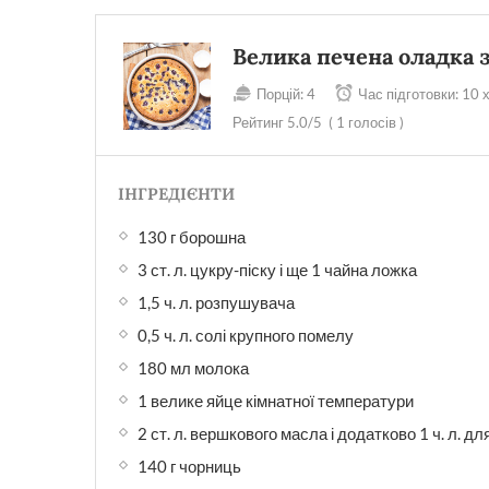
Велика печена оладка 
Порцій:
4
Час підготовки:
10 
Рейтинг
5.0
/5
(
1
голосів )
ІНГРЕДІЄНТИ
130 г борошна
3 ст. л. цукру-піску і ще 1 чайна ложка
1,5 ч. л. розпушувача
0,5 ч. л. солі крупного помелу
180 мл молока
1 велике яйце кімнатної температури
2 ст. л. вершкового масла і додатково 1 ч. л. 
140 г чорниць