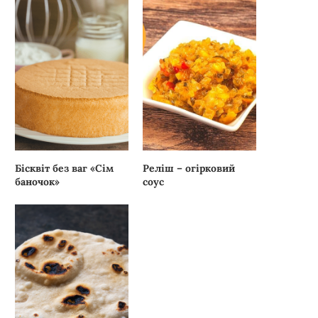
Бісквіт без ваг «Сім
Реліш – огірковий
баночок»
соус