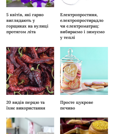
5 квітів, які гарно
Електропростиня,
виглядають у
електропростирадло
горщиках на вулиці
чи електроматрац:
протягом літа
вибираємо і зимуємо
у теплі
20 видів перцю та
Просте цукрове
їхнє використання
печиво