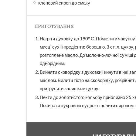
кленовий сироп до смаку
ПРИГОТУВАННЯ
Нагріти духовку до 190° С. Помістити чавунну
мисці сухі інгредієнти: борошно, 3 ст. л. цукру
розтоплене масло. До молочно-яєчної суміші 
однорідним.
Вийняти сковорідку з духовки і кинути в неї з
маслом. Вилити тісто на сковорідку, розрівнят
притрусити залишком цукру.
Пекти до золотистого кольору приблизно 25 хв
Посипати цукровою пудрою і полити сиропом 