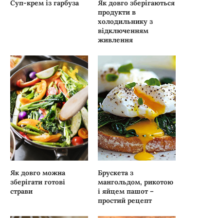
Суп-крем із гарбуза
Як довго зберігаються
продукти в
холодильнику з
відключенням
живлення
Як довго можна
Брускета з
зберігати готові
мангольдом, рикотою
страви
і яйцем пашот –
простий рецепт