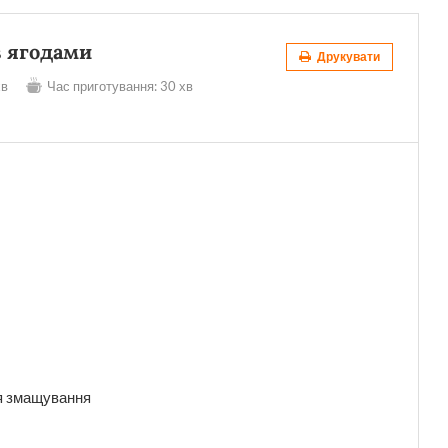
з ягодами
Друкувати
хв
Час приготування:
30 хв
для змащування