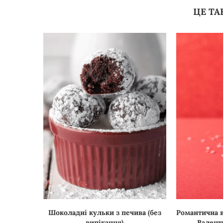
ЦЕ ТА
Шоколадні кульки з печива (без
Романтична в
випікання)
Валенти