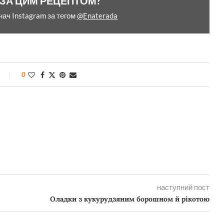
 ЗА ЦИМ РЕЦЕПТОМ?
нач Instagram за тегом
@Enaterada
0
наступний пост
Оладки з кукурудзяним борошном й рікотою