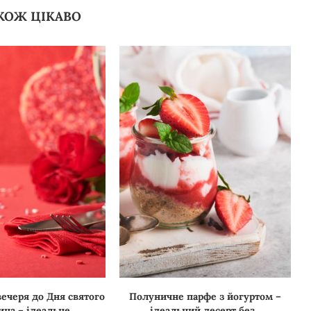
КОЖ ЦІКАВО
ечеря до Дня святого
Полуничне парфе з йогуртом –
на – ідеальне...
ідеальний десерт без...