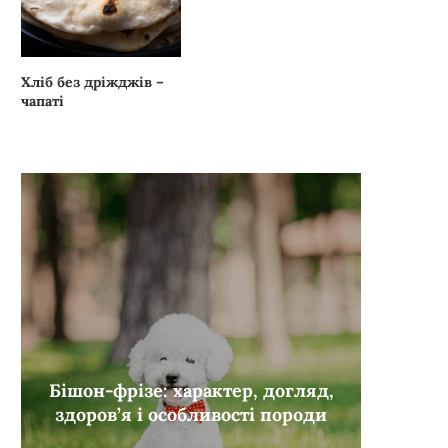
Хліб без дріжджів –
чапаті
Бішон-фрізе: характер, догляд,
здоров’я і особливості породи