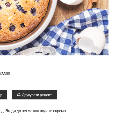
ами
ту
Друкувати рецепт
ід. Ягоди до неї можна подати окремо.