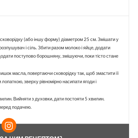
 сковорідку (або іншу форму) діаметром 25 см. Змішати у
, розпушувач і сіль. Збити разом молоко і яйце, додати
додати поступово борошняну, змішуючи, поки тісто стане
алишок масла, повертаючи сковорідку так, щоб змастити її
и лопаткою, зверху рівномірно насипати ягоди і
илин. Вийняти з духовки, дати постояти 5 хвилин.
перед подачею.