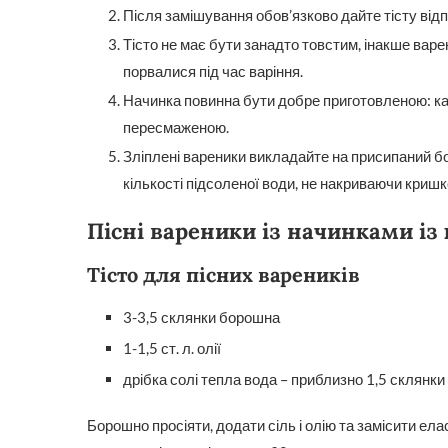
Після замішування обов’язково дайте тісту від
Тісто не має бути занадто товстим, інакше варе
порвалися під час варіння.
Начинка повинна бути добре приготовленою: кар
пересмаженою.
Зліплені вареники викладайте на присипаний б
кількості підсоленої води, не накриваючи кришк
Пісні вареники із начинками із 
Тісто для пісних вареників
3-3,5 склянки борошна
1-1,5 ст. л. олії
дрібка солі тепла вода – приблизно 1,5 склянки
Борошно просіяти, додати сіль і олію та замісити ела