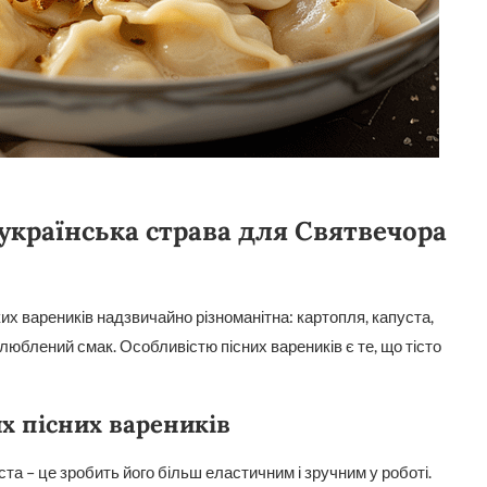
українська страва для Святвечора
их вареників надзвичайно різноманітна: картопля, капуста,
улюблений смак. Особливістю пісних вареників є те, що тісто
х пісних вареників
та – це зробить його більш еластичним і зручним у роботі.