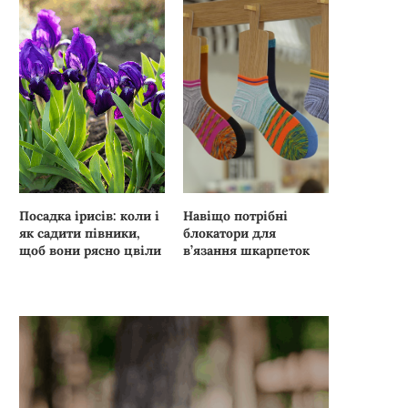
Посадка ірисів: коли і
Навіщо потрібні
як садити півники,
блокатори для
щоб вони рясно цвіли
в’язання шкарпеток