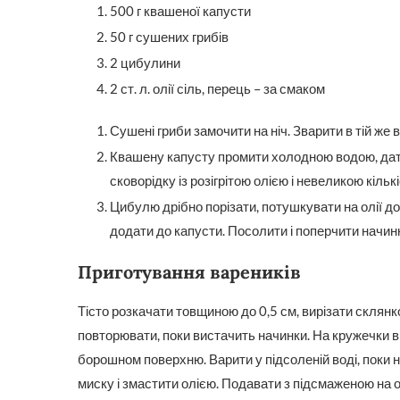
500 г квашеної капусти
50 г сушених грибів
2 цибулини
2 ст. л. олії сіль, перець – за смаком
Сушені гриби замочити на ніч. Зварити в тій же в
Квашену капусту промити холодною водою, дати 
сковорідку із розігрітою олією і невеликою кіль
Цибулю дрібно порізати, потушкувати на олії до
додати до капусти. Посолити і поперчити начин
Приготування вареників
Тісто розкачати товщиною до 0,5 см, вирізати склянк
повторювати, поки вистачить начинки. На кружечки в
борошном поверхню. Варити у підсоленій воді, поки н
миску і змастити олією. Подавати з підсмаженою на 