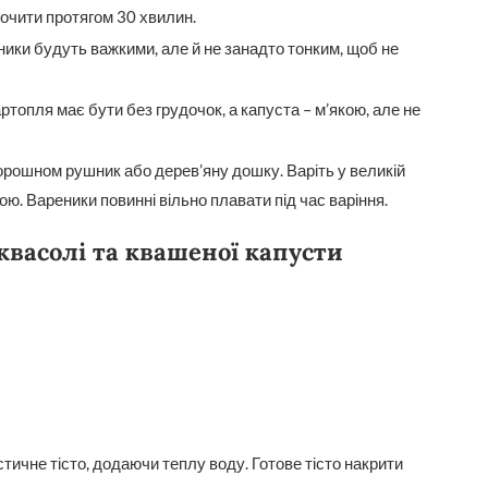
почити протягом 30 хвилин.
ники будуть важкими, але й не занадто тонким, щоб не
топля має бути без грудочок, а капуста – м’якою, але не
орошном рушник або дерев’яну дошку. Варіть у великій
ою. Вареники повинні вільно плавати під час варіння.
квасолі та квашеної капусти
стичне тісто, додаючи теплу воду. Готове тісто накрити