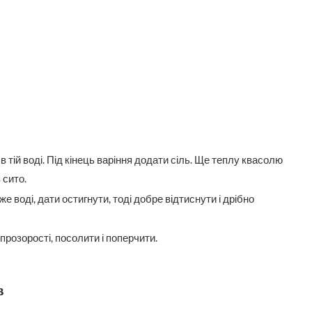
 тій воді. Під кінець варіння додати сіль. Ще теплу квасолю
 сито.
же воді, дати остигнути, тоді добре відтиснути і дрібно
прозорості, посолити і поперчити.
в