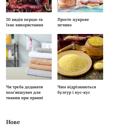
20 видів перцю та
Просте цукрове
їхнє використання
печиво
Чи треба додавати
Чим відрізняються
пом’якшувач для
булгур і кус-кус
тканин при пранні
Нове