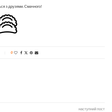
ться з друзями. Смачного!
0
наступний пост