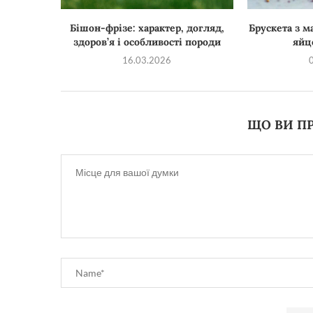
Бішон-фрізе: характер, догляд,
Брускета з м
здоров’я і особливості породи
яйц
16.03.2026
ЩО ВИ ПР