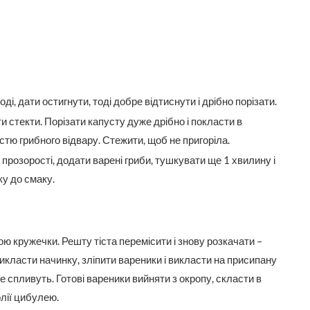
оді, дати остигнути, тоді добре відтиснути і дрібно порізати.
стекти. Порізати капусту дуже дрібно і покласти в
кістю грибного відвару. Стежити, щоб не пригоріла.
 прозорості, додати варені гриби, тушкувати ще 1 хвилину і
ку до смаку.
ою кружечки. Решту тіста перемісити і знову розкачати –
икласти начинку, зліпити вареники і викласти на присипану
е спливуть. Готові вареники вийняти з окропу, скласти в
олії цибулею.