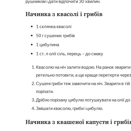
рушником і дати відпочити 30 хвилин.
Начинка з квасолі і грибів
1 склянка квасолі
50 г сушених грибів
1 цибулина
1 ст. л олії сіль, перець – до смаку
Квасолю на ніч залити водою. На ранок зварити в
ретельно потовкти, а ще краще перетерти через
Сушені гриби теж замочити на ніч. Зварити в тій 
порізати.
Дрібно порізану цибулю потушкувати на олії до 
Змішати квасолю, гриби і цибулю.
Начинка з квашеної капусти і грибі