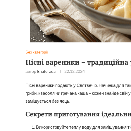
Без категорії
Пісні вареники – традиційна 
автор
Enaterada
22.12.2024
Пісні вареники подають у Святвечір. Начинка для так
гриби, квасоля чи гречана каша – кожен знайде свій 
замішується без яєць.
Секрети приготування ідеальни
Використовуйте теплу воду для замішування тіс