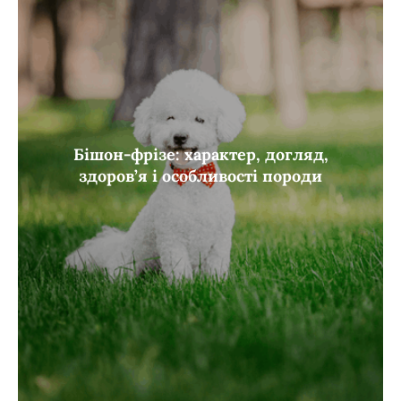
Бішон-фрізе: характер, догляд,
здоров’я і особливості породи