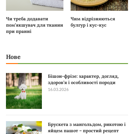
Чи треба додавати
Чим відрізняються
пом’якшувач для тканин
булгур і кус-кус
при пранні
Нове
Бішон-фрізе: характер, догляд,
здоров’я і особливості породи
16.03.2026
Брускета з мангольдом, рикотою і
яйцем пашот – простий рецепт