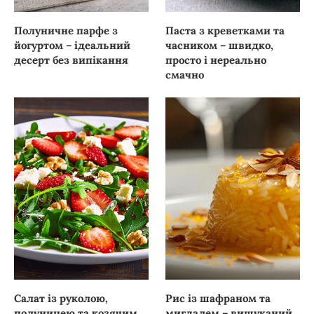
Полуничне парфе з
Паста з креветками та
йогуртом – ідеальний
часником – швидко,
десерт без випікання
просто і нереально
смачно
Салат із руколою,
Рис із шафраном та
полуницею та козячим
мигдалем – вишуканий