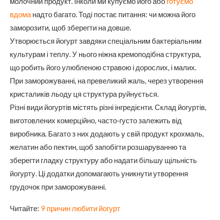
молочний продукт. Інколи ми купуємо його або
готуємо
вдома
надто багато. Тоді постає питання: чи можна його
заморозити, щоб зберегти на довше.
Утворюється йогурт завдяки спеціальним бактеріальним
культурам і теплу. У нього ніжна кремоподібна структура,
що робить його улюбленою стравою і дорослих, і малих.
При заморожуванні, на превеликий жаль, через утворення
кристаликів льоду ця структура руйнується.
Різні види йогуртів містять різні інгредієнти. Склад йогуртів,
виготовлених комерційно, часто-густо залежить від
виробника. Багато з них додають у свій продукт крохмаль,
желатин або пектин, щоб запобігти розшаруванню та
зберегти гладку структуру або надати більшу щільність
йогурту. Ці додатки допомагають уникнути утворення
грудочок при заморожуванні.
Читайте:
9 причин любити йогурт