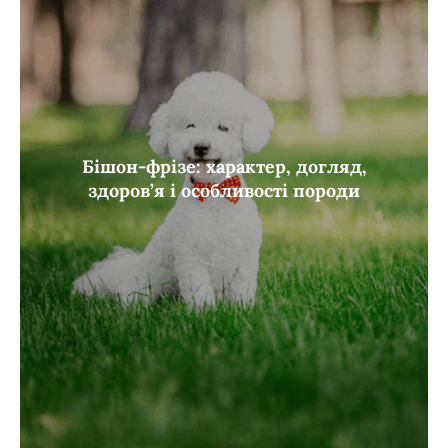
Бішон-фрізе: характер, догляд,
здоров’я і особливості породи