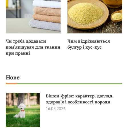
Чи треба додавати
Чим відрізняються
пом’якшувач для тканин
булгур і кус-кус
при пранні
Нове
Бішон-фрізе: характер, догляд,
здоров’я і особливості породи
16.03.2026