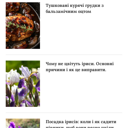
Тушковані курячі грудки з
бальзамічним оцтом
Чому не цвітуть іриси. Основні
причини і як це виправити.
Посадка ірисів: коли і як садити
півники, щоб вони рясно цвіли