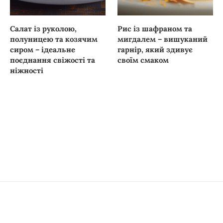
Салат із руколою,
Рис із шафраном та
полуницею та козячим
мигдалем – вишуканий
сиром – ідеальне
гарнір, який здивує
поєднання свіжості та
своїм смаком
ніжності