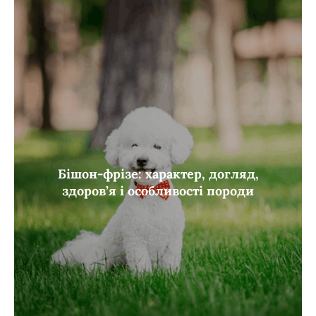
Бішон-фрізе: характер, догляд,
здоров’я і особливості породи