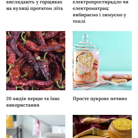
виглядають у горщиках
електропростирадло чи
на вулиці протягом літа
електроматрац:
вибираємо і зимуємо у
теплі
20 видів перцю та їхнє
Просте цукрове печиво
використання