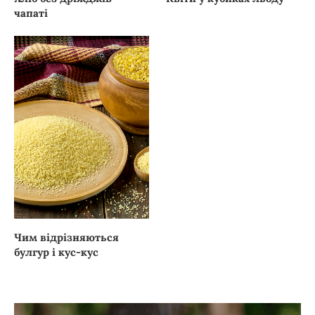
чапаті
Чим відрізняються
булгур і кус-кус