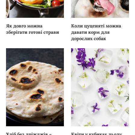
Як довго можна
Коли цуценяті можна
зберігати готові страви
давати корм для
дорослих собак
Хліб без дріжджів –
Квіти у кубиках льоду