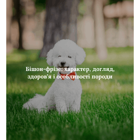
Бішон-фрізе: характер, догляд,
здоров’я і особливості породи