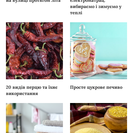
на вулиці протягом літа
електроматрац:
вибираємо і зимуємо у
теплі
20 видів перцю та їхнє
Просте цукрове печиво
використання