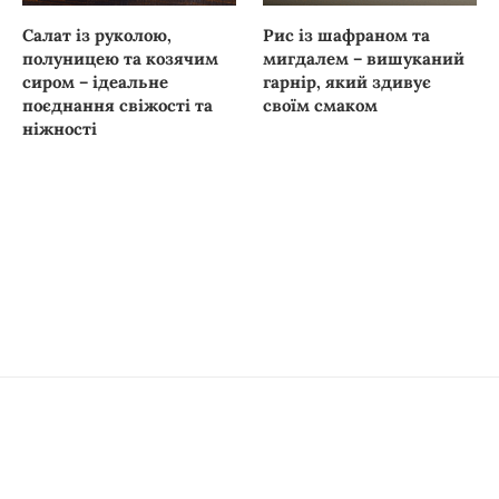
Салат із руколою,
Рис із шафраном та
полуницею та козячим
мигдалем – вишуканий
сиром – ідеальне
гарнір, який здивує
поєднання свіжості та
своїм смаком
ніжності