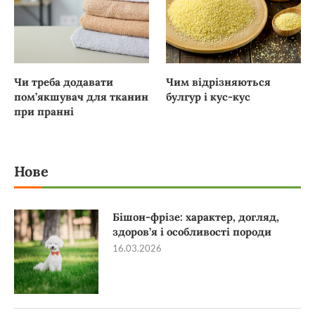
Чи треба додавати
Чим відрізняються
пом’якшувач для тканин
булгур і кус-кус
при пранні
Нове
Бішон-фрізе: характер, догляд,
здоров’я і особливості породи
16.03.2026