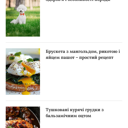
Брускета з мангольдом, рикотою і
яйцем пашот – простий рецепт
Тушковані курячі грудки з
бальзамічним оцтом