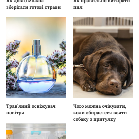
Як довго можна
Як правильно витирати
зберігати готові страви
пил
Трав’яний освіжувач
Чого можна очікувати,
повітря
коли збираєтеся взяти
собаку з притулку