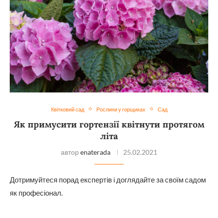
Квітковий сад
Рослини у горщиках
Сад
Як примусити гортензії квітнути протягом
літа
автор
enaterada
25.02.2021
Дотримуйтеся порад експертів і доглядайте за своїм садом
як професіонал.