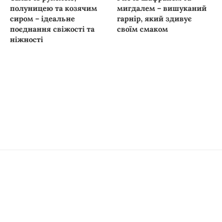
полуницею та козячим
мигдалем – вишуканий
сиром – ідеальне
гарнір, який здивує
поєднання свіжості та
своїм смаком
ніжності