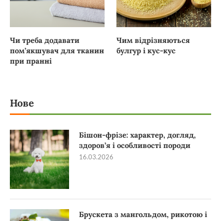
Чи треба додавати
Чим відрізняються
пом’якшувач для тканин
булгур і кус-кус
при пранні
Нове
Бішон-фрізе: характер, догляд,
здоров’я і особливості породи
16.03.2026
Брускета з мангольдом, рикотою і