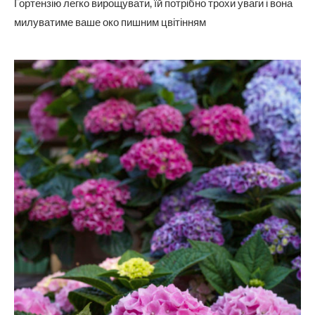
Гортензію легко вирощувати, їй потрібно трохи уваги і вона
милуватиме ваше око пишним цвітінням