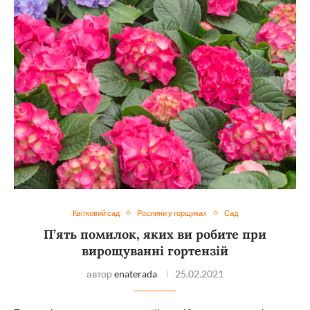
Квітковий сад
Рослини у горщиках
Сад
П’ять помилок, яких ви робите при
вирощуванні гортензій
автор
enaterada
25.02.2021