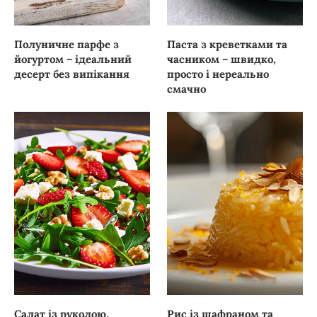
Полуничне парфе з
Паста з креветками та
йогуртом – ідеальний
часником – швидко,
десерт без випікання
просто і нереально
смачно
Салат із руколою,
Рис із шафраном та