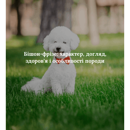
Бішон-фрізе: характер, догляд,
здоров’я і особливості породи