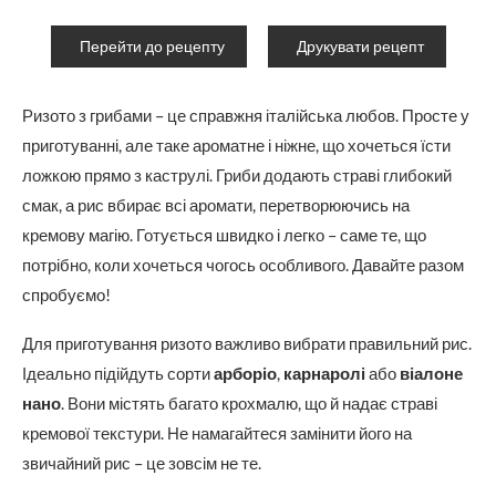
Перейти до рецепту
Друкувати рецепт
Ризото з грибами – це справжня італійська любов. Просте у
приготуванні, але таке ароматне і ніжне, що хочеться їсти
ложкою прямо з каструлі. Гриби додають страві глибокий
смак, а рис вбирає всі аромати, перетворюючись на
кремову магію. Готується швидко і легко – саме те, що
потрібно, коли хочеться чогось особливого. Давайте разом
спробуємо!
Для приготування ризото важливо вибрати правильний рис.
Ідеально підійдуть сорти
арборіо
,
карнаролі
або
віалоне
нано
. Вони містять багато крохмалю, що й надає страві
кремової текстури. Не намагайтеся замінити його на
звичайний рис – це зовсім не те.