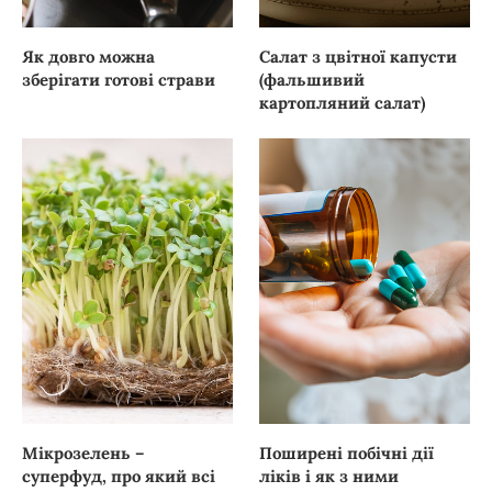
Як довго можна
Салат з цвітної капусти
зберігати готові страви
(фальшивий
картопляний салат)
Мікрозелень –
Поширені побічні дії
суперфуд, про який всі
ліків і як з ними