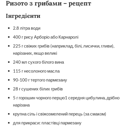
Ризото з грибами – рецепт
Інгредієнти
2.8 літра води
400 г рису Арборіо або Карнаролі
225 г свіжих грибів (наприклад, білі, лисички, гливи),
нарізаних, якщо великі
240 мл сухого білого вина
115 г несолоного масла
90-100 г тертого пармезану
28 г сушених білих грибів
5 г горошин чорного перцю1 середня цибулина, дрібно
нарізана
крупна сіль і свіжозмелений перець (за смаком)
для прикраси: пластівці пармезану