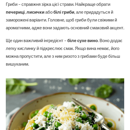
Гриби – справжня зірка цієї страви. Найкраще обрати
печериці
,
лисички
або
білі гриби
, але придадуться й
заморожені варіанти. Головне, щоб гриби були свіжими й
ароматними, адже вони задають основний смаковий акцент.
Ще один важливий інгредієнт –
біле сухе вино
. Воно додає
легку кислинку й підкреслює смак. Якщо вина немає, його
можна пропустити, але з ним ризото з грибами буде більш
вишуканим.