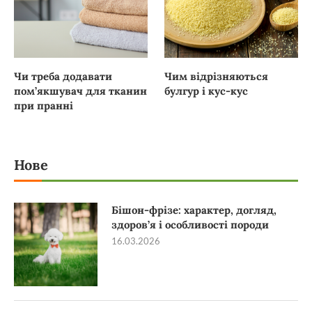
Чи треба додавати
Чим відрізняються
пом’якшувач для тканин
булгур і кус-кус
при пранні
Нове
Бішон-фрізе: характер, догляд,
здоров’я і особливості породи
16.03.2026