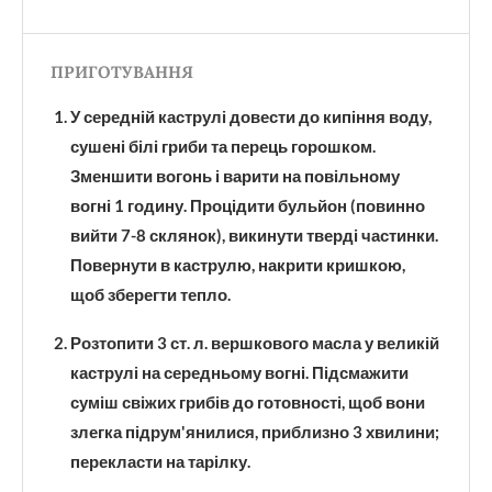
ПРИГОТУВАННЯ
У середній каструлі довести до кипіння воду,
сушені білі гриби та перець горошком.
Зменшити вогонь і варити на повільному
вогні 1 годину. Процідити бульйон (повинно
вийти 7-8 склянок), викинути тверді частинки.
Повернути в каструлю, накрити кришкою,
щоб зберегти тепло.
Розтопити 3 ст. л. вершкового масла у великій
каструлі на середньому вогні. Підсмажити
суміш свіжих грибів до готовності, щоб вони
злегка підрум'янилися, приблизно 3 хвилини;
перекласти на тарілку.