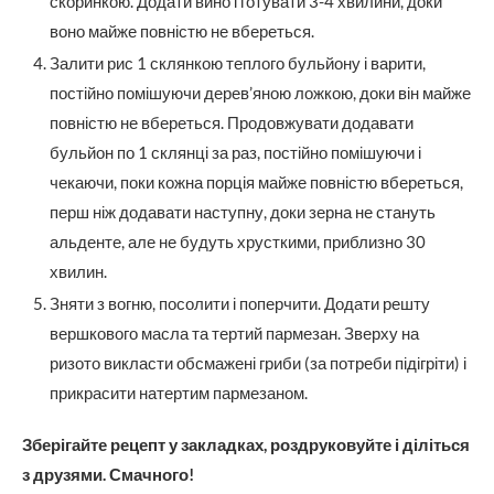
скоринкою. Додати вино і готувати 3-4 хвилини, доки
воно майже повністю не вбереться.
Залити рис 1 склянкою теплого бульйону і варити,
постійно помішуючи дерев’яною ложкою, доки він майже
повністю не вбереться. Продовжувати додавати
бульйон по 1 склянці за раз, постійно помішуючи і
чекаючи, поки кожна порція майже повністю вбереться,
перш ніж додавати наступну, доки зерна не стануть
альденте, але не будуть хрусткими, приблизно 30
хвилин.
Зняти з вогню, посолити і поперчити. Додати решту
вершкового масла та тертий пармезан. Зверху на
ризото викласти обсмажені гриби (за потреби підігріти) і
прикрасити натертим пармезаном.
Зберігайте рецепт у закладках, роздруковуйте і діліться
з друзями. Смачного!