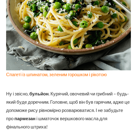
Спагеті із шпинатом, зеленим горошком і рікотою
Ну і звісно,
бульйон
. Курячий, овочевий чи грибний – будь-
який буде доречним. Головне, щоб він був гарячим, адже це
допоможе рису рівномірно розварюватися. І не забудьте
про
пармезан
і шматочок вершкового масла для
фінального штриха!