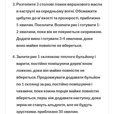
Розтопити 3 столові ложки вершкового масла
в каструлі на середньому вогні. Обсмажити
цибулю до м'якості та прозорості, приблизно
5 хвилин. Посолити. Всипати рис і готувати 1-
2 хвилини, поки він не покриється скоринкою.
Додати вино і готувати 3-4 хвилини, доки
воно майже повністю не вбереться.
Залити рис 1 склянкою теплого бульйону і
варити, постійно помішуючи дерев'яною
ложкою, доки він майже повністю не
вбереться. Продовжувати додавати бульйон
по 1 склянці за раз, постійно помішуючи і
чекаючи, поки кожна порція майже повністю
вбереться, перш ніж додавати наступну, доки
зерна не стануть альденте, але не будуть
хрусткими, приблизно 30 хвилин.