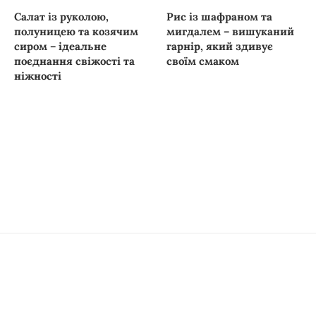
Салат із руколою,
Рис із шафраном та
полуницею та козячим
мигдалем – вишуканий
сиром – ідеальне
гарнір, який здивує
поєднання свіжості та
своїм смаком
ніжності