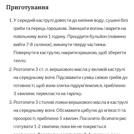
Приготування
У середній каструлі довести до кипіння воду, сушені білі
гриби та перець горошком. Зменшити вогонь і варити на
повільному вогні 1 годину. Процідити бульйон (повинно
вийти 7-8 склянок), викинути тверді частинки.
Повернути в каструлю, накрити кришкою, щоб зберегти
тепло.
Розтопити 3 ст. л. вершкового масла у великій каструлі
на середньому вогні. Підсмажити суміш свіжих грибів до
готовності, щоб вони злегка підрум’янилися, приблизно
3 хвилини; перекласти на тарілку.
Розтопити 3 столові ложки вершкового масла в каструлі
на середньому вогні. Обсмажити цибулю до м’якості та
прозорості, приблизно 5 хвилин. Посолити. Всипати рис
і готувати 1-2 хвилини, поки він не покриється