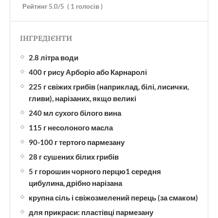
Рейтинг
5.0
/5
(
1
голосів )
ІНГРЕДІЄНТИ
2.8 літра води
400 г рису Арборіо або Карнаролі
225 г свіжих грибів (наприклад, білі, лисички,
гливи), нарізаних, якщо великі
240 мл сухого білого вина
115 г несолоного масла
90-100 г тертого пармезану
28 г сушених білих грибів
5 г горошин чорного перцю1 середня
цибулина, дрібно нарізана
крупна сіль і свіжозмелений перець (за смаком)
для прикраси: пластівці пармезану