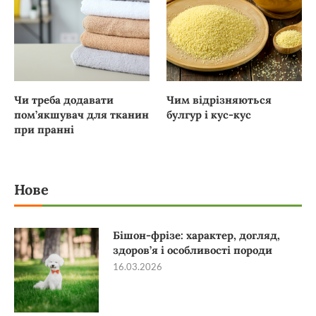
Чи треба додавати
Чим відрізняються
пом’якшувач для тканин
булгур і кус-кус
при пранні
Нове
Бішон-фрізе: характер, догляд,
здоров’я і особливості породи
16.03.2026