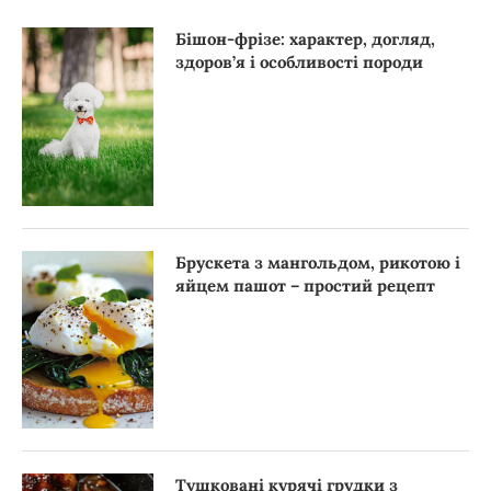
Бішон-фрізе: характер, догляд,
здоров’я і особливості породи
Брускета з мангольдом, рикотою і
яйцем пашот – простий рецепт
Тушковані курячі грудки з