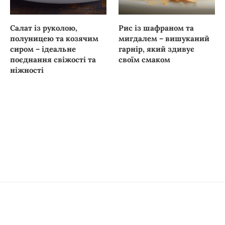
Салат із руколою,
Рис із шафраном та
полуницею та козячим
мигдалем – вишуканий
сиром – ідеальне
гарнір, який здивує
поєднання свіжості та
своїм смаком
ніжності