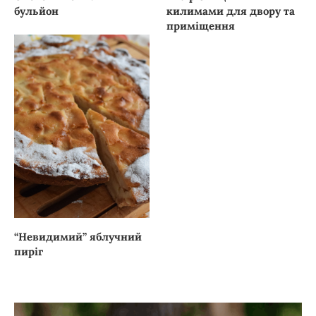
бульйон
килимами для двору та
приміщення
“Невидимий” яблучний
пиріг