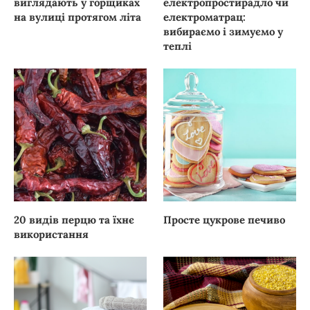
виглядають у горщиках
електропростирадло чи
на вулиці протягом літа
електроматрац:
вибираємо і зимуємо у
теплі
20 видів перцю та їхнє
Просте цукрове печиво
використання