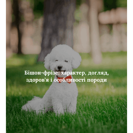
Бішон-фрізе: характер, догляд,
здоров’я і особливості породи