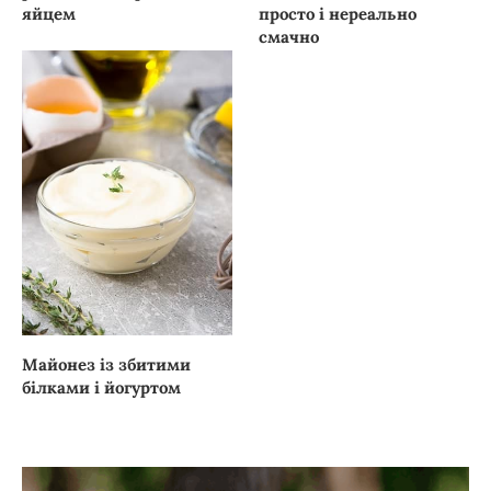
яйцем
просто і нереально
смачно
Майонез із збитими
білками і йогуртом