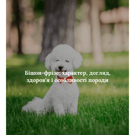
Бішон-фрізе: характер, догляд,
здоров’я і особливості породи