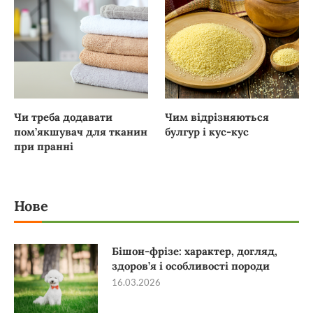
Чи треба додавати
Чим відрізняються
пом’якшувач для тканин
булгур і кус-кус
при пранні
Нове
Бішон-фрізе: характер, догляд,
здоров’я і особливості породи
16.03.2026