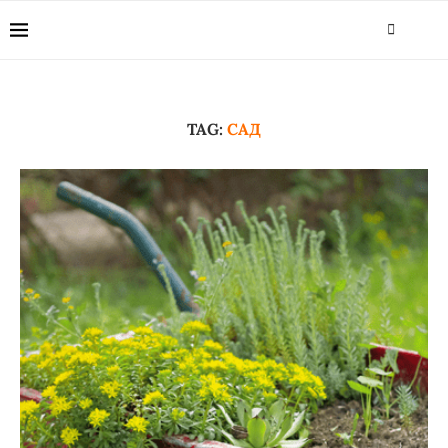
TAG:
САД