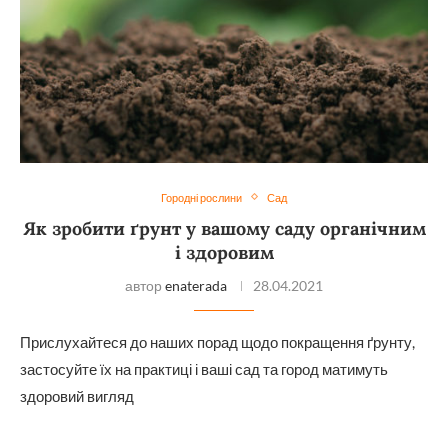
Городні рослини
Сад
Як зробити ґрунт у вашому саду органічним
і здоровим
автор
enaterada
28.04.2021
Прислухайтеся до наших порад щодо покращення ґрунту,
застосуйте їх на практиці і ваші сад та город матимуть
здоровий вигляд