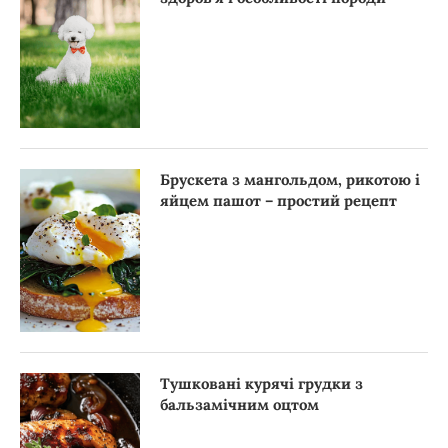
Брускета з мангольдом, рикотою і
яйцем пашот – простий рецепт
Тушковані курячі грудки з
бальзамічним оцтом