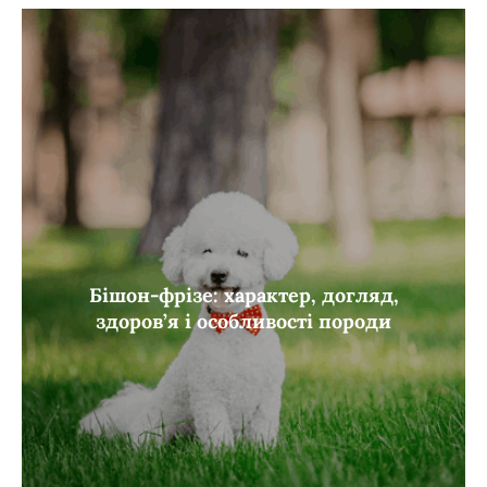
Бішон-фрізе: характер, догляд,
здоров’я і особливості породи