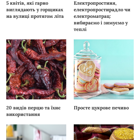
5 квітів, які гарно
Електропростиня,
виглядають у горщиках
електропростирадло чи
на вулиці протягом літа
електроматрац:
вибираємо і зимуємо у
теплі
20 видів перцю та їхнє
Просте цукрове печиво
використання