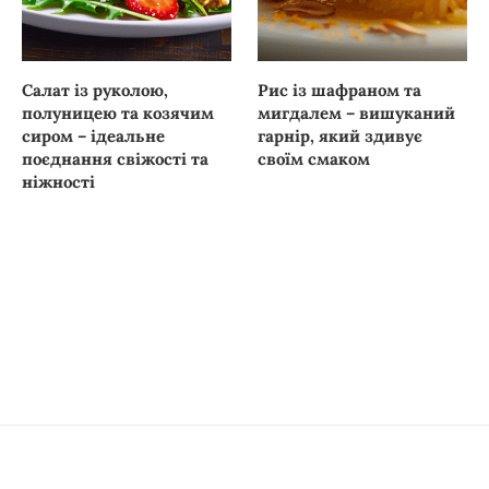
Салат із руколою,
Рис із шафраном та
полуницею та козячим
мигдалем – вишуканий
сиром – ідеальне
гарнір, який здивує
поєднання свіжості та
своїм смаком
ніжності