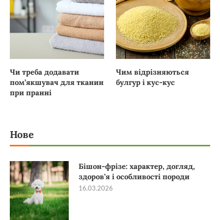
Чи треба додавати
Чим відрізняються
пом’якшувач для тканин
булгур і кус-кус
при пранні
Нове
Бішон-фрізе: характер, догляд,
здоров’я і особливості породи
16.03.2026