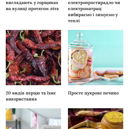
виглядають у горщиках
електропростирадло чи
на вулиці протягом літа
електроматрац:
вибираємо і зимуємо у
теплі
20 видів перцю та їхнє
Просте цукрове печиво
використання