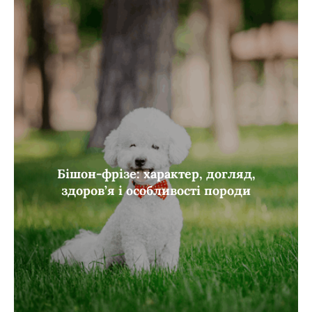
Бішон-фрізе: характер, догляд,
здоров’я і особливості породи