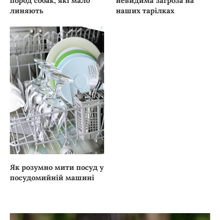
пород собак, які мало
невидима загроза на
линяють
наших тарілках
Як розумно мити посуд у
посудомийній машині