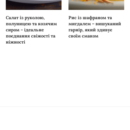
Салат із руколою,
Рис із шафраном та
полуницею та козячим
мигдалем – вишуканий
сиром – ідеальне
гарнір, який здивує
поєднання свіжості та
своїм смаком
ніжності