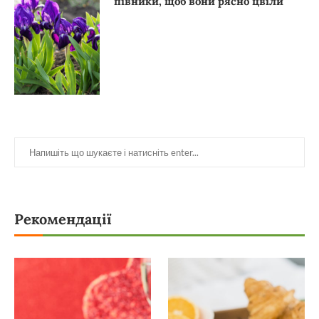
півники, щоб вони рясно цвіли
Рекомендації