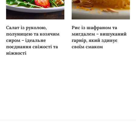
Салат із руколою,
Рис із шафраном та
полуницею та козячим
мигдалем – вишуканий
сиром – ідеальне
гарнір, який здивує
поєднання свіжості та
своїм смаком
ніжності