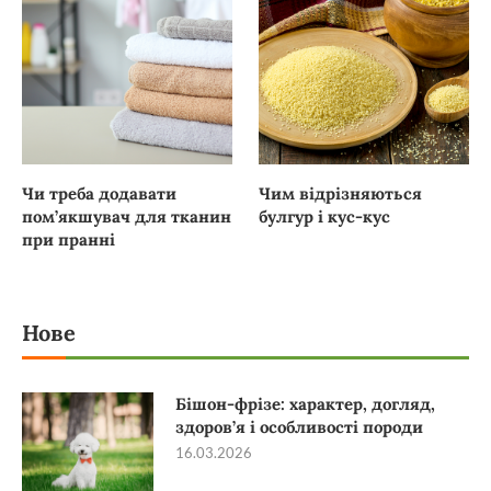
Чи треба додавати
Чим відрізняються
пом’якшувач для тканин
булгур і кус-кус
при пранні
Нове
Бішон-фрізе: характер, догляд,
здоров’я і особливості породи
16.03.2026