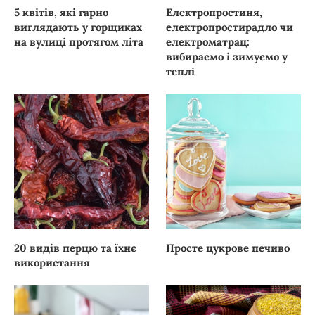
5 квітів, які гарно
Електропростиня,
виглядають у горщиках
електропростирадло чи
на вулиці протягом літа
електроматрац:
вибираємо і зимуємо у
теплі
20 видів перцю та їхнє
Просте цукрове печиво
використання