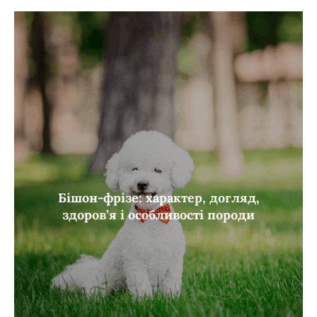
Бішон-фрізе: характер, догляд,
здоров’я і особливості породи