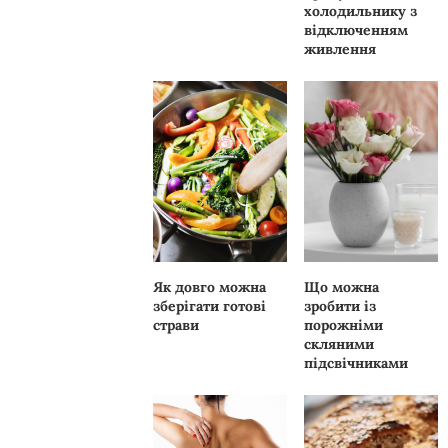
холодильнику з
відключенням
живлення
Як довго можна
Що можна
зберігати готові
зробити із
страви
порожніми
скляними
підсвічниками