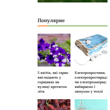
Популярне
5 квітів, які гарно
Електропростиня,
виглядають у
електропростирадл
горщиках на
чи електроматрац:
вулиці протягом
вибираємо і
літа
зимуємо у теплі