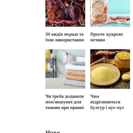
20 видів перцю та
Просте цукрове
їхнє використання
печиво
Чи треба додавати
Чим
пом’якшувач для
відрізняються
тканин при пранні
булгур і кус-кус
Нове