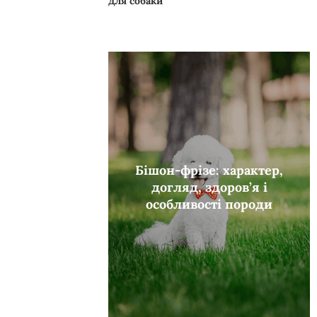
для собаки
Бішон-фрізе: характер,
догляд, здоров’я і
особливості породи