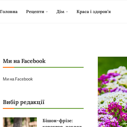
Головна
Рецепти
Дім
Краса і здоров’я
Ми на Facebook
Ми на Facebook
Вибір редакції
Бішон-фрізе:
характер, догляд,