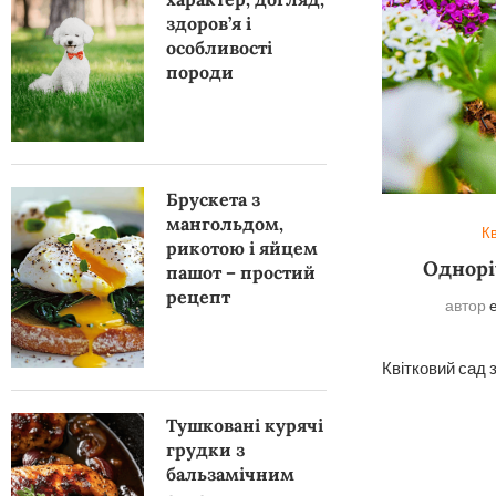
здоров’я і
особливості
породи
Брускета з
мангольдом,
Кв
рикотою і яйцем
Однорі
пашот – простий
рецепт
автор
Квітковий сад з
Тушковані курячі
грудки з
бальзамічним