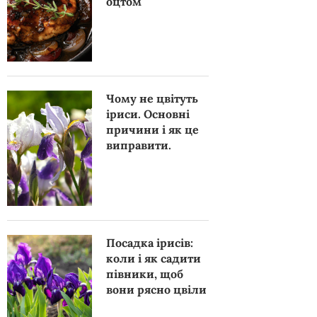
оцтом
Чому не цвітуть
іриси. Основні
причини і як це
виправити.
Посадка ірисів:
коли і як садити
півники, щоб
вони рясно цвіли