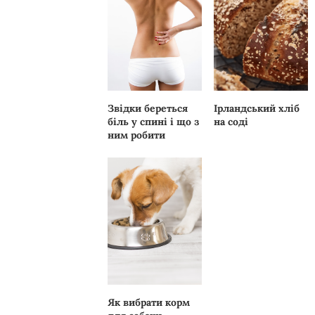
Звідки береться
Ірландський хліб
біль у спині і що з
на соді
ним робити
Як вибрати корм