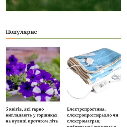
Популярне
5 квітів, які гарно
Електропростиня,
виглядають у горщиках
електропростирадло чи
на вулиці протягом літа
електроматрац:
вибираємо і зимуємо у