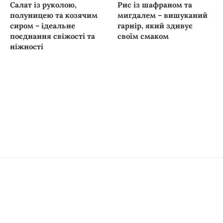
Салат із руколою,
Рис із шафраном та
полуницею та козячим
мигдалем – вишуканий
сиром – ідеальне
гарнір, який здивує
поєднання свіжості та
своїм смаком
ніжності