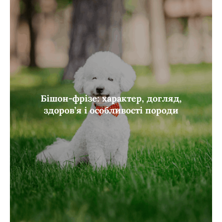
Бішон-фрізе: характер, догляд,
здоров’я і особливості породи