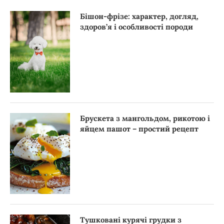
Бішон-фрізе: характер, догляд,
здоров’я і особливості породи
Брускета з мангольдом, рикотою і
яйцем пашот – простий рецепт
Тушковані курячі грудки з