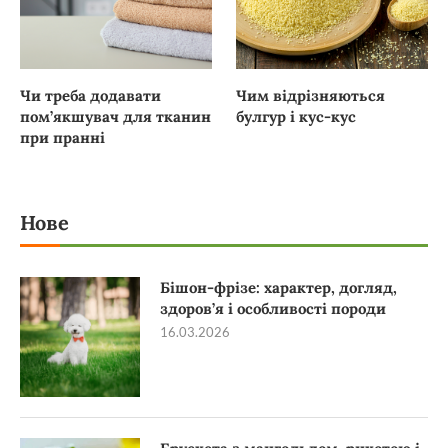
Чи треба додавати
Чим відрізняються
пом’якшувач для тканин
булгур і кус-кус
при пранні
Нове
Бішон-фрізе: характер, догляд,
здоров’я і особливості породи
16.03.2026