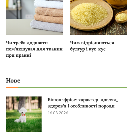
Чи треба додавати
Чим відрізняються
пом’якшувач для тканин
булгур і кус-кус
при пранні
Нове
Бішон-фрізе: характер, догляд,
здоров’я і особливості породи
16.03.2026