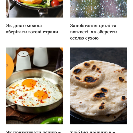
Як довго можна
Запобігання цвілі та
зберігати готові страви
вогкості: як зберегти
оселю сухою
Як приготувати яєчню –
Хліб без дріжджів –