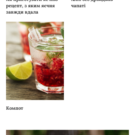
рецепт, з яким яєчня
чапаті
завжди вдала
Компот