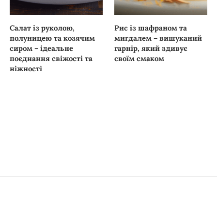
Салат із руколою,
Рис із шафраном та
полуницею та козячим
мигдалем – вишуканий
сиром – ідеальне
гарнір, який здивує
поєднання свіжості та
своїм смаком
ніжності