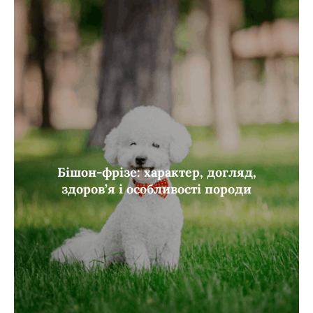
Бішон-фрізе: характер, догляд,
здоров’я і особливості породи