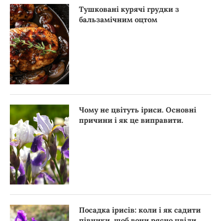
Тушковані курячі грудки з
бальзамічним оцтом
Чому не цвітуть іриси. Основні
причини і як це виправити.
Посадка ірисів: коли і як садити
півники, щоб вони рясно цвіли