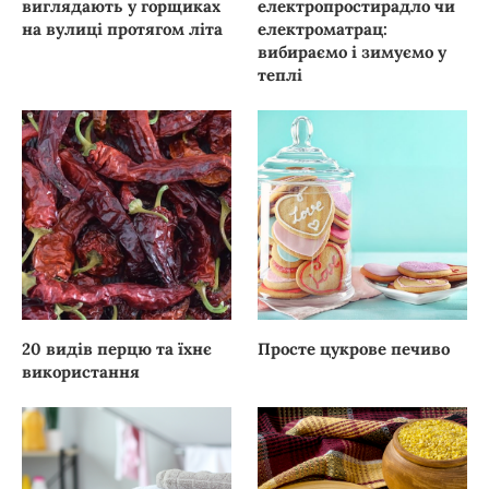
виглядають у горщиках
електропростирадло чи
на вулиці протягом літа
електроматрац:
вибираємо і зимуємо у
теплі
20 видів перцю та їхнє
Просте цукрове печиво
використання